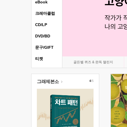
eBook
크레마클럽
CD/LP
DVD/BD
문구/GIFT
티켓
골든벨 퀴즈 & 완독 챌린지
그래제본소
4
/5