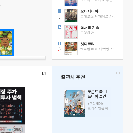
히가시노 게이고 저/김선영 역
래
오디세이아
호메로스 저/페테르 파울 루벤스 그림/박문재 역
독서의 기술
고명환 저
싯다르타
헤르만 헤세 저/박병덕 역
1
1
/3
출판사 추천