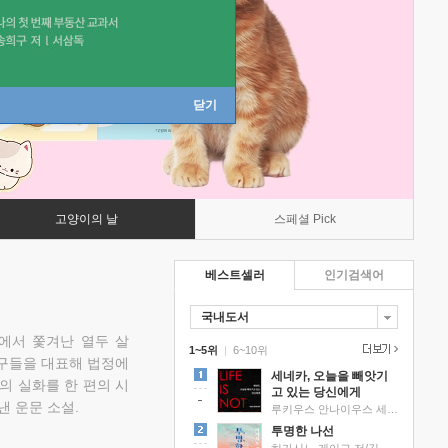
닫기
고양이의 날
스페셜 Pick
베스트셀러
인기검색어
국내도서
에서 쫓겨난 열두 살
1~5위
|
6~10위
친구들을 대표해 법정에
세네카, 오늘을 빼앗기
의 실화를 한 편의 시
고 있는 당신에게
낸 운문 소설.
루키우스 안나이우스 세네카 저/하와이 대저택 편역
투명한 나선