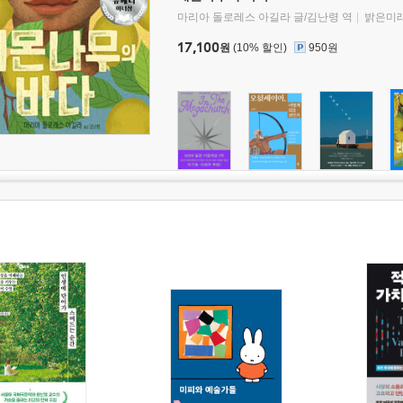
마리아 돌로레스 아길라 글/김난령 역
밝은미
17,100
원
(10% 할인)
950원