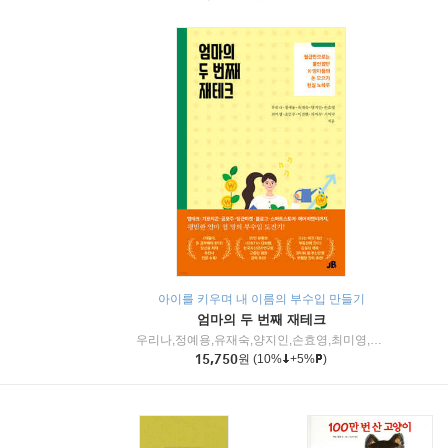
아이를 키우며 내 이름의 부수입 만들기
엄마의 두 번째 재테크
우리나,정예용,유재숙,양지인,손효영,최미영,조민주,이진현,차미숙,서미숙 저
15,750
원
(10%
+5%
)