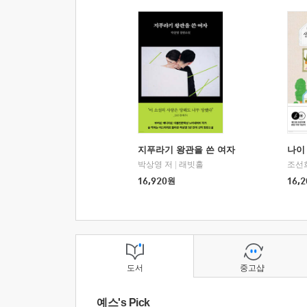
지푸라기 왕관을 쓴 여자
나이 
박상영 저
|
래빗홀
조선
16,920
원
16,2
도서
중고샵
예스's Pick