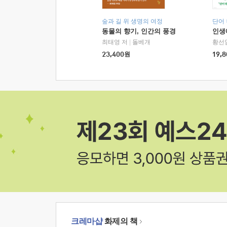
숲과 길 위 생명의 여정
단어
동물의 향기, 인간의 풍경
인생
최태영 저
|
돌베개
황선
23,400
원
19,8
크레마샵
화제의 책