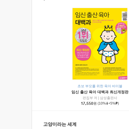
초보 부모를 위한 육아 바이블
임신 출산 육아 대백과 최신개정판
편집부 저
|
삼성출판사
17,550
원
(10%
+5%
)
고양이라는 세계