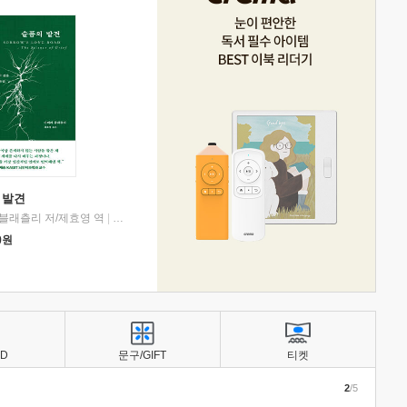
 발견
블래츨리 저/제효영 역
|
디플롯
0
원
BD
문구/GIFT
티켓
2
/5