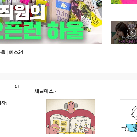
 | 예스24
1
/3
채널예스
여자』