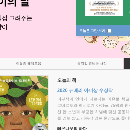
오늘은 그만 보기
이달의 혜택모음
뮤지컬 휴남동 서점
오늘의 책
2026 뉴베리 아너상 수상작
피부색과 언어가 다르다는 이유로 학교
로베르토와 멕시코계 아이들. 75명의 
선 한 소년과 부당한 차별에 맞선 공동체
를 읽듯 짧고 리듬감 있는 문장으로 풀어
레몬나무의 바다