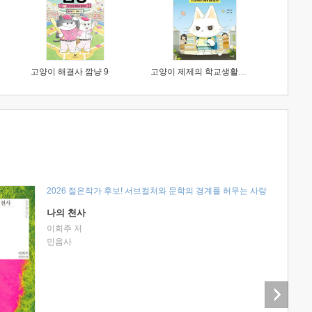
고양이 해결사 깜냥 9
고양이 제제의 학교생활 1 : 초등학생이 이렇게 힘들 줄이야
2026 젊은작가 후보! 서브컬처와 문학의 경계를 허무는 사랑
나의 천사
이희주 저
민음사