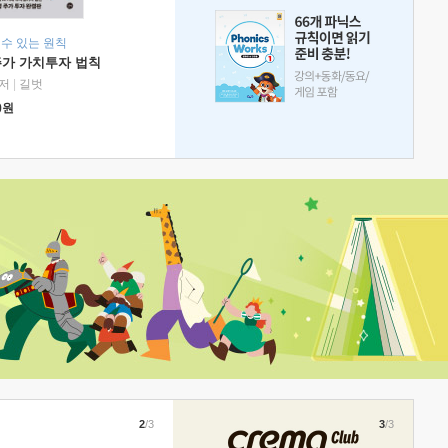
 수 있는 원칙
주가 가치투자 법칙
저
|
길벗
0
원
2
/3
3
/3