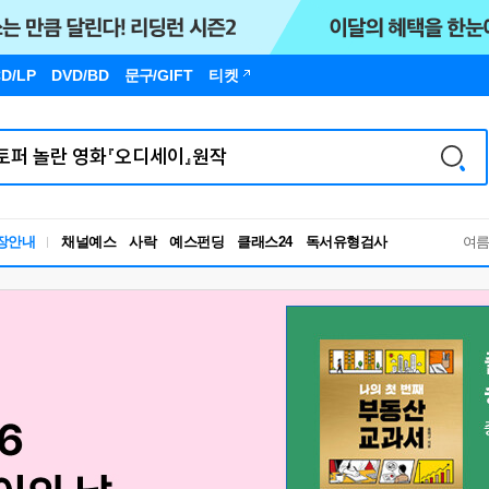
D/LP
DVD/BD
문구
/GIFT
티켓
독서유형검사
장안내
채널예스
사락
예스펀딩
클래스24
여
RBTI Lab
독서유형검사