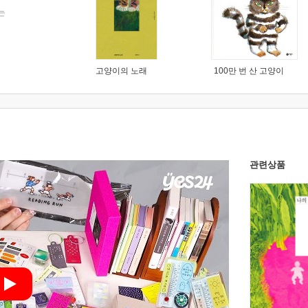
는
고양이의 노래
100만 번 산 고양이
관련상품