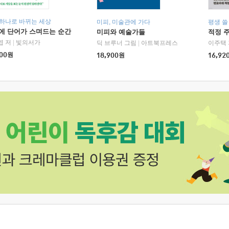
 하나로 바뀌는 세상
미피, 미술관에 가다
평생 쓸
에 단어가 스며드는 순간
미피와 예술가들
적정 
엽 저
|
빛의서가
딕 브루너 그림
|
아트북프레스
이주택 
00
원
18,900
원
16,92