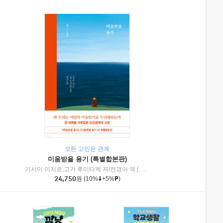
모든 고민은 관계
미움받을 용기 (특별합본판)
기시미 이치로,고가 후미타케 저/전경아 역
|
제이브리즈북스
|
인플루엔셜
24,750
원
(10%
+5%
)