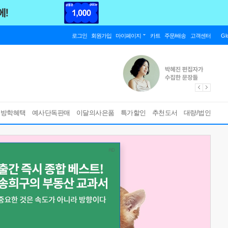
로그인
회원가입
마이페이지
카트
주문/배송
고객센터
Gl
름방학혜택
예사단독판매
이달의사은품
특가할인
추천도서
대량/법인