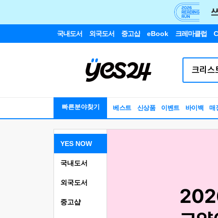
국내도서
외국도서
중고샵
eBook
크레마클럽
C
빠른분야찾기
베스트
신상품
이벤트
바이백
매
YES NOW
국내도서
외국도서
중고샵