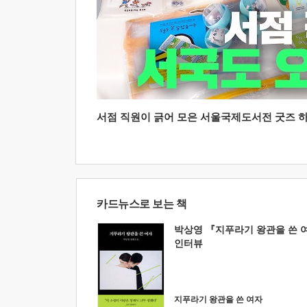
서점 직원이 긁어 모은 서울국제도서전 굿즈 하울
카드뉴스로 보는 책
박상영 『지푸라기 왕관을 쓴 
인터뷰
지푸라기 왕관을 쓴 여자