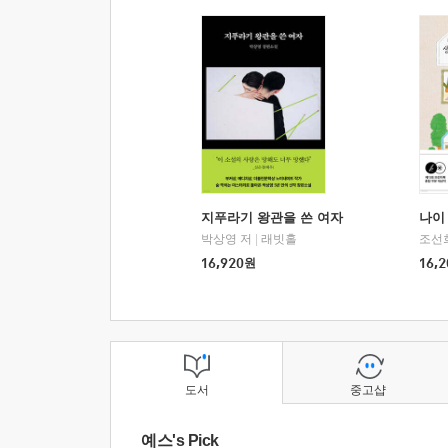
지푸라기 왕관을 쓴 여자
나이 
박상영 저
|
래빗홀
조선
16,920
원
16,2
도서
중고샵
예스's Pick