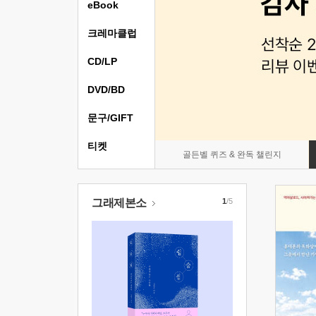
eBook
크레마클럽
CD/LP
DVD/BD
문구/GIFT
티켓
골든벨 퀴즈 & 완독 챌린지
그래제본소
1
/5