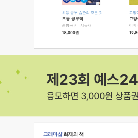
초등 공부 습관의 모든 것
고양
초등 공부력
고양
손병목 저
|
서유재
이미
18,000
원
19,8
크레마샵
화제의 책