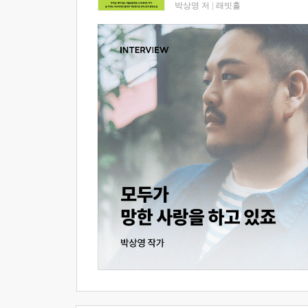
박상영 저
|
래빗홀