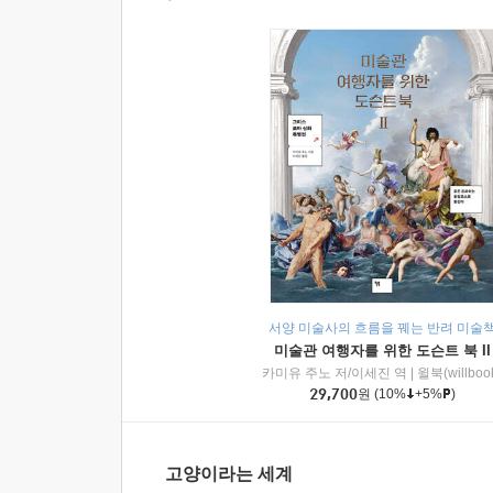
서양 미술사의 흐름을 꿰는 반려 미술
미술관 여행자를 위한 도슨트 북 II
카미유 주노 저/이세진 역
|
윌북(willboo
29,700
원
(10%
+5%
)
고양이라는 세계