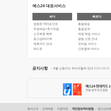
예스24 대표서비스
싸다
빠르다
영원한 YES포인트
총알배송
무료배송+추가적립
총알검색
신규회원 혜택
매장 픽업 서비스
중고샵/바이백
알림 신청 안내
제휴카드 안내
모바일 서비스
애드온
간편결제 서비스
공지사항
8월 신용카드 무이자할부 안내
2026-08-01
회사소개
인재채용
이용약관
개인정보처리방침
청소년보