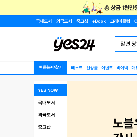
국내도서
외국도서
중고샵
eBook
크레마클럽
C
빠른분야찾기
베스트
신상품
이벤트
바이백
매
YES NOW
국내도서
외국도서
중고샵