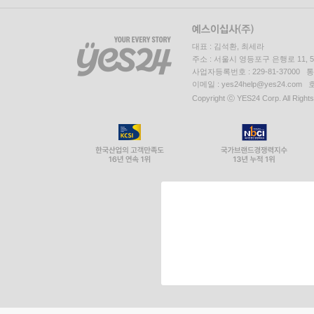
대표 : 김석환, 최세라
주소 : 서울시 영등포구 은행로 11,
사업자등록번호 : 229-81-37000 
이메일 : yes24help@yes24.c
Copyright ⓒ YES24 Corp. All Right