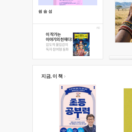
쉼 숨 섬
지금, 이 책