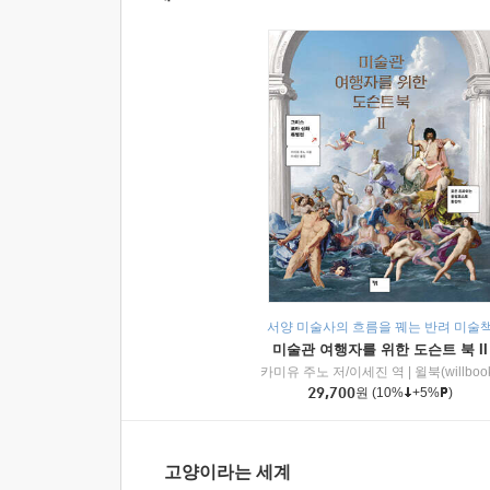
서양 미술사의 흐름을 꿰는 반려 미술
미술관 여행자를 위한 도슨트 북 II
카미유 주노 저/이세진 역
|
윌북(willboo
29,700
원
(10%
+5%
)
고양이라는 세계