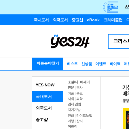
국내도서
외국도서
중고샵
eBook
크레마클럽
C
빠른분야찾기
베스트
신상품
이벤트
바이백
매
소설/시
|
에세이
YES NOW
인문
|
역사
예술
|
종교
국내도서
사회
|
과학
경제 경영
외국도서
자기계발
만화
|
라이트노벨
중고샵
여행
|
잡지
어린이