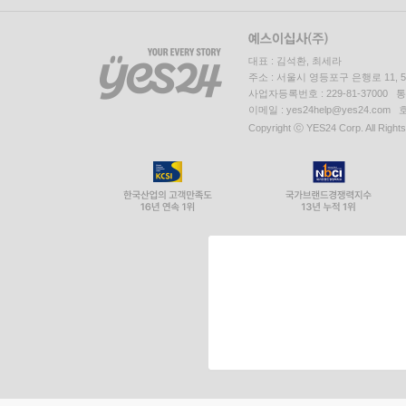
대표 : 김석환, 최세라
주소 : 서울시 영등포구 은행로 11,
사업자등록번호 : 229-81-37000 
이메일 : yes24help@yes24.c
Copyright ⓒ YES24 Corp. All Right