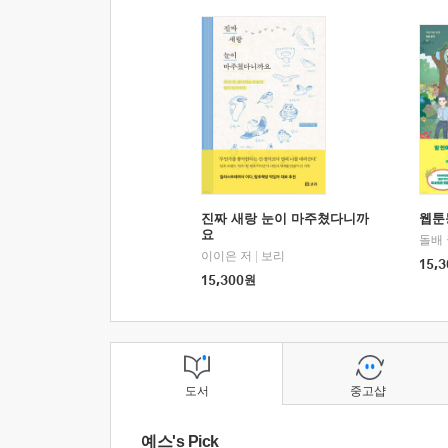
진짜 새랑 눈이 마주쳤다니까
웹툰
요
돌배
이이은 저
|
보리
15,3
15,300
원
도서
중고샵
예스's Pick