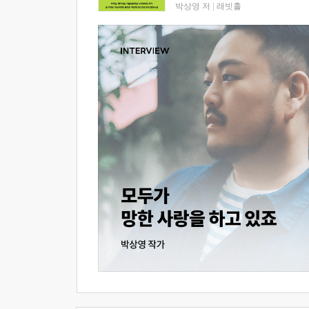
박상영 저
|
래빗홀