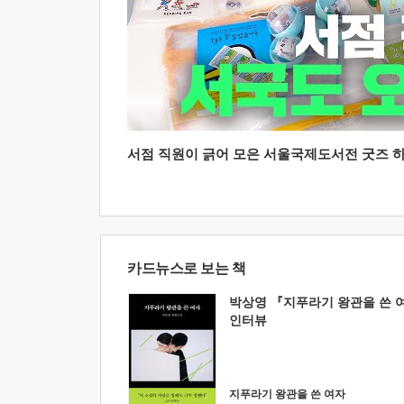
서점 직원이 긁어 모은 서울국제도서전 굿즈 하울
카드뉴스로 보는 책
박상영 『지푸라기 왕관을 쓴 
인터뷰
지푸라기 왕관을 쓴 여자