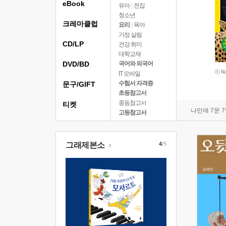
eBook
유아
|
전집
청소년
크레마클럽
요리
|
육아
가정 살림
CD/LP
건강 취미
대학교재
DVD/BD
국어와 외국어
IT 모바일
수험서 자격증
문구/GIFT
초등참고서
중등참고서
티켓
나민애 7문 
고등참고서
그래제본소
4
/5