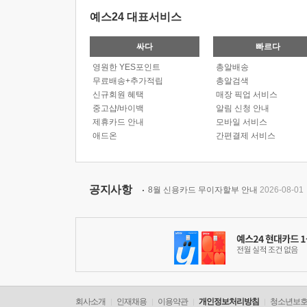
예스24 대표서비스
싸다
빠르다
영원한 YES포인트
총알배송
무료배송+추가적립
총알검색
신규회원 혜택
매장 픽업 서비스
중고샵/바이백
알림 신청 안내
제휴카드 안내
모바일 서비스
애드온
간편결제 서비스
공지사항
8월 신용카드 무이자할부 안내
2026-08-01
회사소개
인재채용
이용약관
개인정보처리방침
청소년보