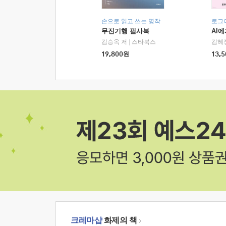
손으로 읽고 쓰는 명작
로그
무진기행 필사북
AI
김승옥 저
|
스타북스
김혜
19,800
원
13,5
크레마샵
화제의 책