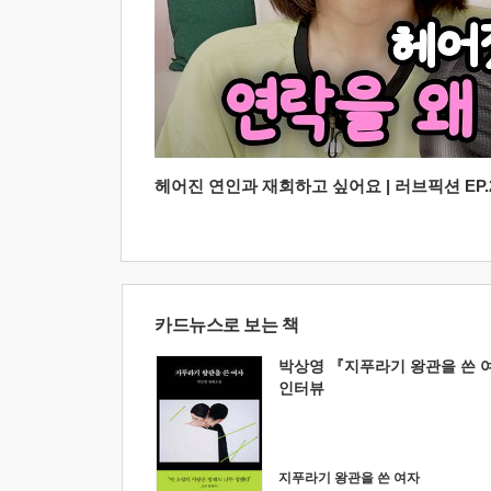
헤어진 연인과 재회하고 싶어요 | 러브픽션 EP.2
카드뉴스로 보는 책
박상영 『지푸라기 왕관을 쓴 
인터뷰
지푸라기 왕관을 쓴 여자