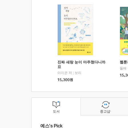
진짜 새랑 눈이 마주쳤다니까
웹툰
요
돌배
이이은 저
|
보리
15,3
15,300
원
도서
중고샵
예스's Pick