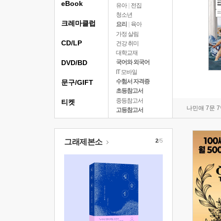
eBook
유아
|
전집
청소년
크레마클럽
요리
|
육아
가정 살림
CD/LP
건강 취미
대학교재
DVD/BD
국어와 외국어
IT 모바일
수험서 자격증
문구/GIFT
초등참고서
중등참고서
티켓
나민애 7문 
고등참고서
그래제본소
2
/5