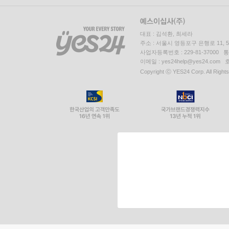
대표 : 김석환, 최세라
주소 : 서울시 영등포구 은행로 11,
사업자등록번호 : 229-81-37000 
이메일 : yes24help@yes24.c
Copyright ⓒ YES24 Corp. All Right