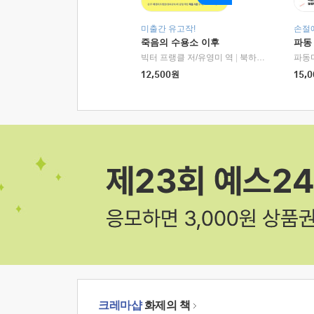
미출간 유고작!
손절
죽음의 수용소 이후
파동
빅터 프랭클 저/유영미 역
|
북하우스
파동
12,500
원
15,0
크레마샵
화제의 책