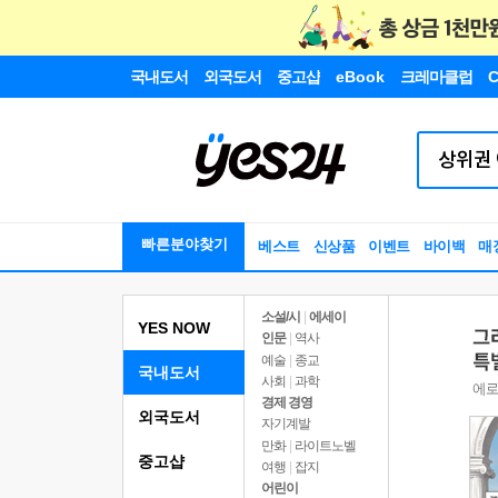
국내도서
외국도서
중고샵
eBook
크레마클럽
C
빠른분야찾기
베스트
신상품
이벤트
바이백
매
소설/시
|
에세이
YES NOW
인문
|
역사
예술
|
종교
국내도서
사회
|
과학
경제 경영
외국도서
자기계발
만화
|
라이트노벨
중고샵
여행
|
잡지
어린이