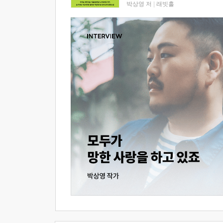
박상영 저
|
래빗홀