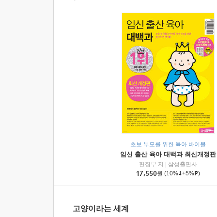
초보 부모를 위한 육아 바이블
임신 출산 육아 대백과 최신개정판
편집부 저
|
삼성출판사
17,550
원
(10%
+5%
)
고양이라는 세계