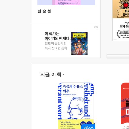
쉼 숨 섬
지금, 이 책