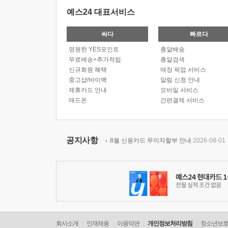
예스24 대표서비스
싸다
빠르다
영원한 YES포인트
총알배송
무료배송+추가적립
총알검색
신규회원 혜택
매장 픽업 서비스
중고샵/바이백
알림 신청 안내
제휴카드 안내
모바일 서비스
애드온
간편결제 서비스
공지사항
8월 신용카드 무이자할부 안내
2026-08-01
회사소개
인재채용
이용약관
개인정보처리방침
청소년보