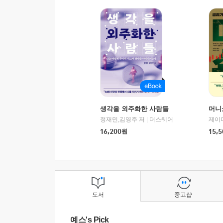
생각을 외주화한 사람들
머니
정재민,김영주 저
|
더스퀘어
16,200
원
15,5
도서
중고샵
예스's Pick