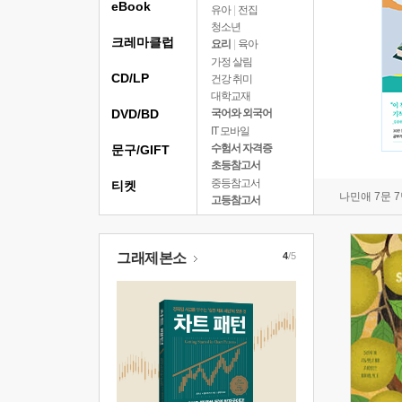
eBook
유아
|
전집
청소년
크레마클럽
요리
|
육아
가정 살림
CD/LP
건강 취미
대학교재
DVD/BD
국어와 외국어
IT 모바일
수험서 자격증
문구/GIFT
초등참고서
중등참고서
티켓
나민애 7문 
고등참고서
그래제본소
4
/5