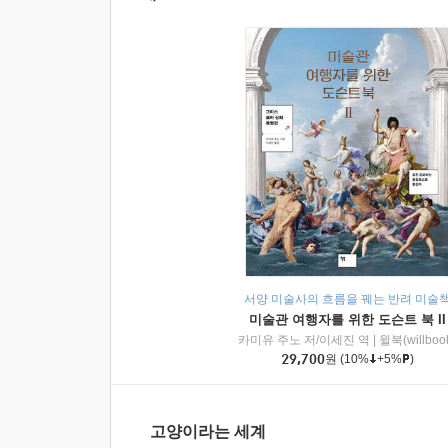
서양 미술사의 흐름을 꿰는 반려 미술
미술관 여행자를 위한 도슨트 북 II
카미유 주노 저/이세진 역
|
윌북(willboo
29,700
원
(10%
+5%
)
고양이라는 세계