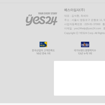
대표 : 김석환, 최세라
주소 : 서울시 영등포구 은행로 11,
사업자등록번호 : 229-81-37000 
이메일 : yes24help@yes24.c
Copyright ⓒ YES24 Corp. All Right