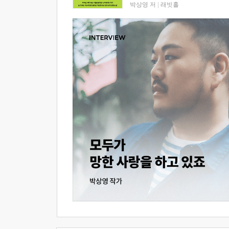
박상영 저
|
래빗홀