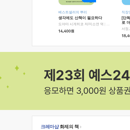
베스트셀러의 뿌리
직장
생각에도 산책이 필요하다
[단
로 
도야마 시게히코 저/지소연 역
|
알에이치코리아(
14,400
원
18,4
크레마샵
화제의 책