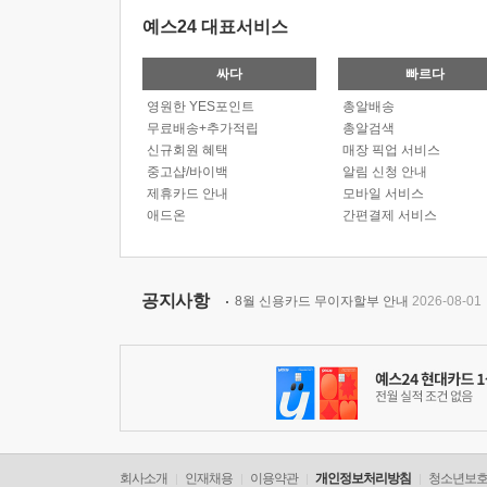
예스24 대표서비스
싸다
빠르다
영원한 YES포인트
총알배송
무료배송+추가적립
총알검색
신규회원 혜택
매장 픽업 서비스
중고샵/바이백
알림 신청 안내
제휴카드 안내
모바일 서비스
애드온
간편결제 서비스
공지사항
8월 신용카드 무이자할부 안내
2026-08-01
회사소개
인재채용
이용약관
개인정보처리방침
청소년보