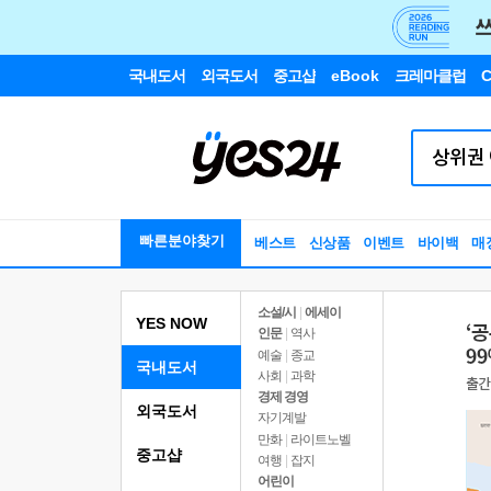
국내도서
외국도서
중고샵
eBook
크레마클럽
C
빠른분야찾기
베스트
신상품
이벤트
바이백
매
소설/시
|
에세이
YES NOW
인문
|
역사
예술
|
종교
국내도서
사회
|
과학
경제 경영
외국도서
자기계발
만화
|
라이트노벨
중고샵
여행
|
잡지
어린이