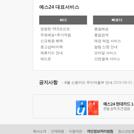
예스24 대표서비스
싸다
빠르다
영원한 YES포인트
총알배송
무료배송+추가적립
총알검색
신규회원 혜택
매장 픽업 서비스
중고샵/바이백
알림 신청 안내
제휴카드 안내
모바일 서비스
애드온
간편결제 서비스
공지사항
8월 신용카드 무이자할부 안내
2026-08-01
회사소개
인재채용
이용약관
개인정보처리방침
청소년보