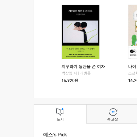
지푸라기 왕관을 쓴 여자
나이 
박상영 저
|
래빗홀
조선
16,920
원
16,2
도서
중고샵
예스's Pick