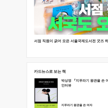
서점 직원이 긁어 모은 서울국제도서전 굿즈 하울
카드뉴스로 보는 책
박상영 『지푸라기 왕관을 쓴 
인터뷰
지푸라기 왕관을 쓴 여자