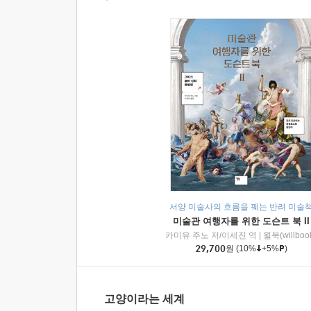
서양 미술사의 흐름을 꿰는 반려 미술
미술관 여행자를 위한 도슨트 북 II
카미유 주노 저/이세진 역
|
윌북(willboo
29,700
원
(10%
+5%
)
고양이라는 세계