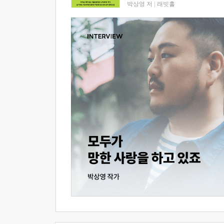
박상영 저
|
래빗홀