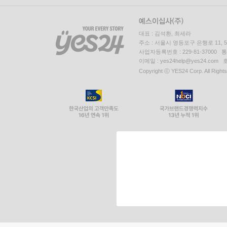
대표 : 김석환, 최세라
주소 : 서울시 영등포구 은행로 11,
사업자등록번호 : 229-81-37000 
이메일 : yes24help@yes24.c
Copyright ⓒ YES24 Corp. All Right