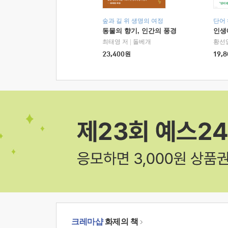
숲과 길 위 생명의 여정
단어
동물의 향기, 인간의 풍경
인생
최태영 저
|
돌베개
황선
23,400
원
19,8
크레마샵
화제의 책