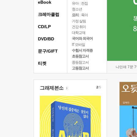
eBook
유아
|
전집
청소년
크레마클럽
요리
|
육아
가정 살림
CD/LP
건강 취미
대학교재
DVD/BD
국어와 외국어
IT 모바일
수험서 자격증
문구/GIFT
초등참고서
중등참고서
티켓
나민애 7문 
고등참고서
그래제본소
2
/5