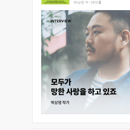
박상영 저
|
래빗홀