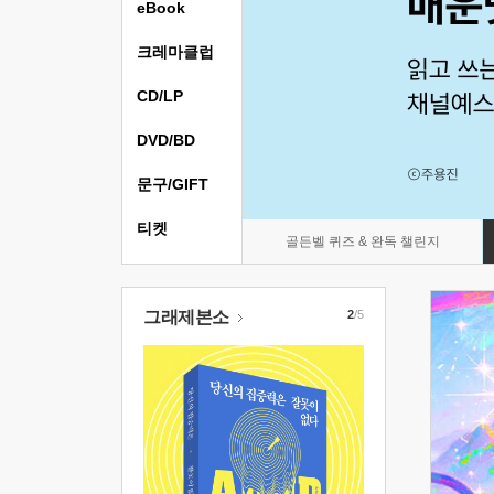
eBook
크레마클럽
CD/LP
DVD/BD
문구/GIFT
티켓
골든벨 퀴즈 & 완독 챌린지
그래제본소
2
/5