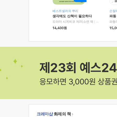
베스트셀러의 뿌리
손절
생각에도 산책이 필요하다
파동
도야마 시게히코 저/지소연 역
|
알에이치코리아(
파동
14,400
원
15,0
크레마샵
화제의 책