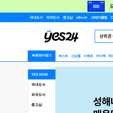
국내도서
외국도서
중고샵
eBook
크레마클럽
C
빠른분야찾기
베스트
신상품
이벤트
바이백
매
YES NOW
국내도서
외국도서
중고샵