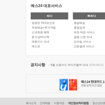
예스24 대표서비스
싸다
빠르다
영원한 YES포인트
총알배송
무료배송+추가적립
총알검색
신규회원 혜택
매장 픽업 서비스
중고샵/바이백
알림 신청 안내
제휴카드 안내
모바일 서비스
애드온
간편결제 서비스
공지사항
8월 신용카드 무이자할부 안내
2026-08-01
회사소개
인재채용
이용약관
개인정보처리방침
청소년보