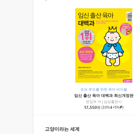
초보 부모를 위한 육아 바이블
임신 출산 육아 대백과 최신개정판
편집부 저
|
삼성출판사
17,550
원
(10%
+5%
)
고양이라는 세계