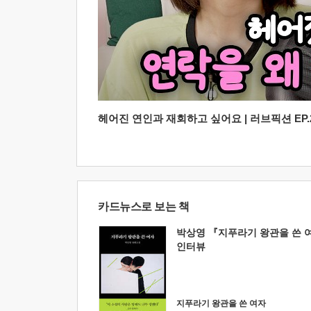
헤어진 연인과 재회하고 싶어요 | 러브픽션 EP.2
카드뉴스로 보는 책
박상영 『지푸라기 왕관을 쓴 
인터뷰
지푸라기 왕관을 쓴 여자