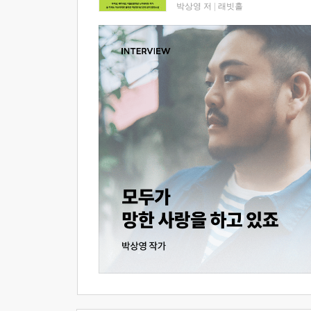
박상영 저
|
래빗홀