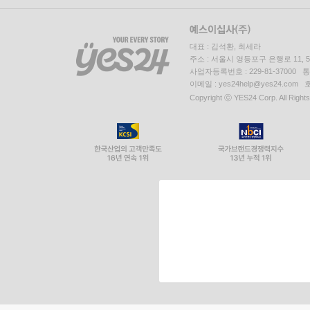
대표 : 김석환, 최세라
주소 : 서울시 영등포구 은행로 11,
사업자등록번호 : 229-81-37000 
이메일 : yes24help@yes24.c
Copyright ⓒ YES24 Corp. All Right