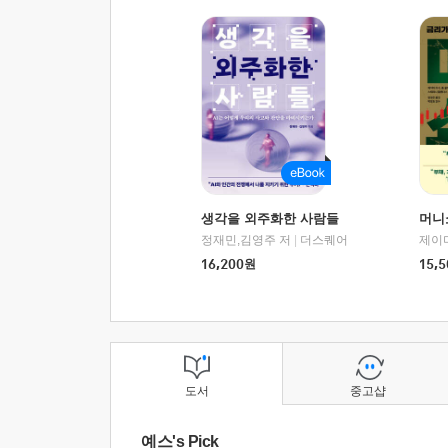
생각을 외주화한 사람들
머니
정재민,김영주 저
|
더스퀘어
16,200
원
15,5
도서
중고샵
예스's Pick