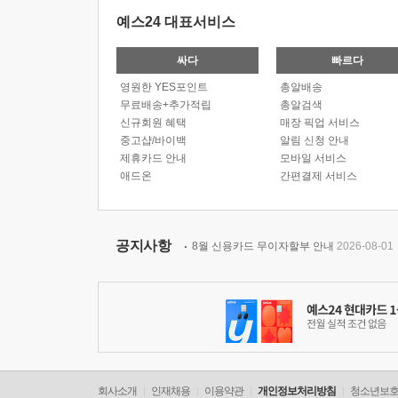
예스24 대표서비스
싸다
빠르다
영원한 YES포인트
총알배송
무료배송+추가적립
총알검색
신규회원 혜택
매장 픽업 서비스
중고샵/바이백
알림 신청 안내
제휴카드 안내
모바일 서비스
애드온
간편결제 서비스
공지사항
8월 신용카드 무이자할부 안내
2026-08-01
회사소개
인재채용
이용약관
개인정보처리방침
청소년보