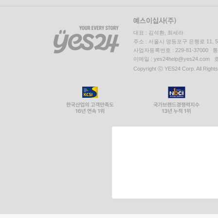
대표 : 김석환, 최세라
주소 : 서울시 영등포구 은행로 11,
사업자등록번호 : 229-81-37000 
이메일 : yes24help@yes24.c
Copyright ⓒ YES24 Corp. All Right