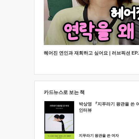
헤어진 연인과 재회하고 싶어요 | 러브픽션 EP.2
카드뉴스로 보는 책
박상영 『지푸라기 왕관을 쓴 
인터뷰
지푸라기 왕관을 쓴 여자