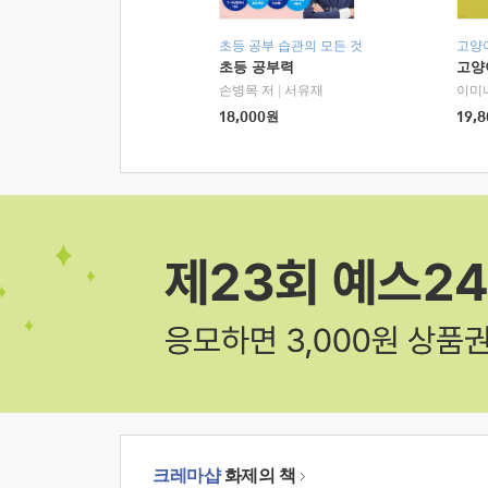
초등 공부 습관의 모든 것
고양
초등 공부력
고양
손병목 저
|
서유재
이미
18,000
원
19,8
크레마샵
화제의 책