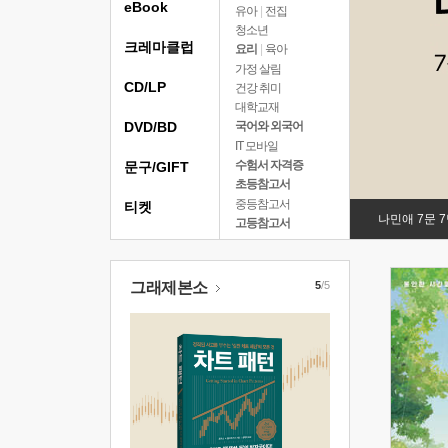
eBook
유아
|
전집
청소년
크레마클럽
요리
|
육아
가정 살림
CD/LP
건강 취미
대학교재
DVD/BD
국어와 외국어
IT 모바일
수험서 자격증
문구/GIFT
초등참고서
중등참고서
티켓
나민애 7문 
고등참고서
그래제본소
5
/5