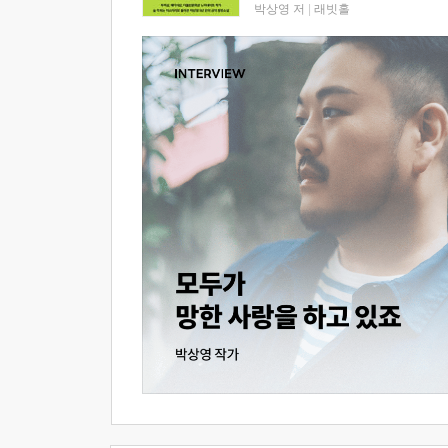
박상영 저
|
래빗홀