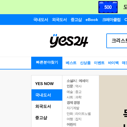
국내도서
외국도서
중고샵
eBook
크레마클럽
C
빠른분야찾기
베스트
신상품
이벤트
바이백
매
소설/시
|
에세이
YES NOW
인문
|
역사
예술
|
종교
국내도서
사회
|
과학
경제 경영
외국도서
자기계발
만화
|
라이트노벨
중고샵
여행
|
잡지
어린이