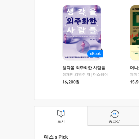
생각을 외주화한 사람들
머니
정재민,김영주 저
|
더스퀘어
16,200
원
15,5
도서
중고샵
예스's Pick