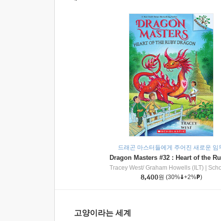
드래곤 마스터들에게 주어진 새로운 임
Tracey West/ Graham Howells (ILT)
|
Scholasti
8,400
원
(30%
+2%
)
고양이라는 세계