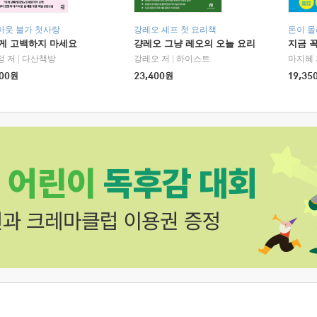
아웃 불가 첫사랑
강레오 셰프 첫 요리책
돈이 몰
에게 고백하지 마세요
걍레오 그냥 레오의 오늘 요리
지금 꼭
정 저
|
다산책방
강레오 저
|
하이스트
마지혜 
00
원
23,400
원
19,35