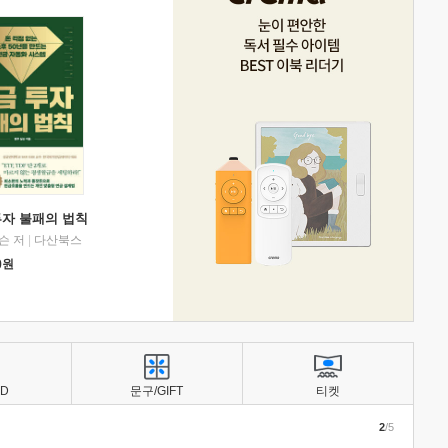
투자 불패의 법칙
슨 저
|
다산북스
0
원
BD
문구/GIFT
티켓
2
/5