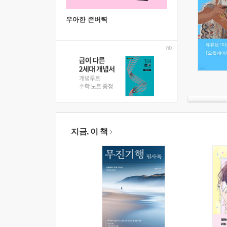
우아한 존버력
지금, 이 책