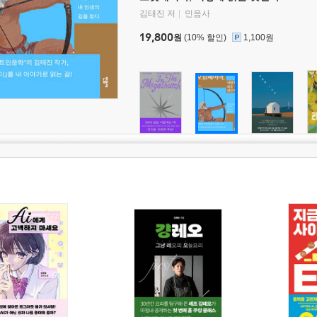
김태진 저
민음사
19,800
원
(10% 할인)
1,100원