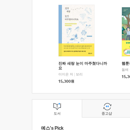
진짜 새랑 눈이 마주쳤다니까
웹툰
요
돌배
이이은 저
|
보리
15,3
15,300
원
도서
중고샵
예스's Pick