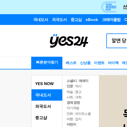
국내도서
외국도서
중고샵
eBook
크레마클럽
C
빠른분야찾기
베스트
신상품
이벤트
바이백
매
소설/시
|
에세이
YES NOW
인문
|
역사
예술
|
종교
국내도서
사회
|
과학
경제 경영
외국도서
자기계발
만화
|
라이트노벨
중고샵
여행
|
잡지
어린이