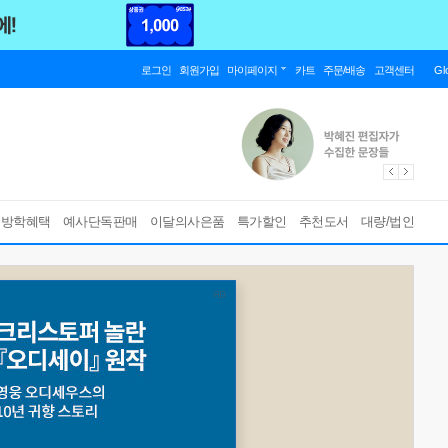
로그인
회원가입
마이페이지
카트
주문/배송
고객센터
Gl
름방학혜택
예사단독판매
이달의사은품
특가할인
추천도서
대량/법인