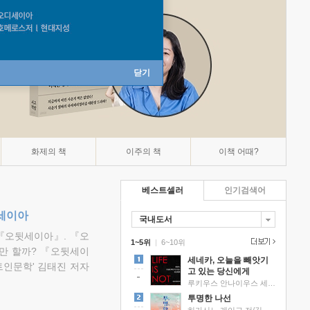
닫기
화제의 책
이주의 책
이책 어때?
베스트셀러
인기검색어
뒷세이아
국내도서
『오뒷세이아』. 『오
1~5위
|
6~10위
만 할까? 『오뒷세이
세네카, 오늘을 빼앗기
트인문학' 김태진 저자
고 있는 당신에게
루키우스 안나이우스 세네카 저/하와이 대저택 편역
투명한 나선