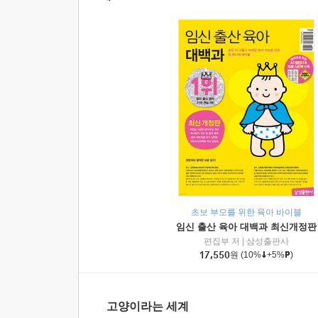
초보 부모를 위한 육아 바이블
임신 출산 육아 대백과 최신개정판
편집부 저
|
삼성출판사
17,550
원
(10%
+5%
)
고양이라는 세계