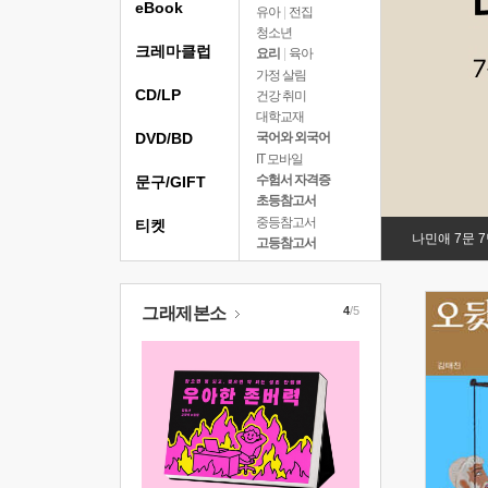
eBook
유아
|
전집
청소년
크레마클럽
요리
|
육아
가정 살림
CD/LP
건강 취미
대학교재
DVD/BD
국어와 외국어
IT 모바일
수험서 자격증
문구/GIFT
초등참고서
중등참고서
티켓
나민애 7문 
고등참고서
그래제본소
4
/5