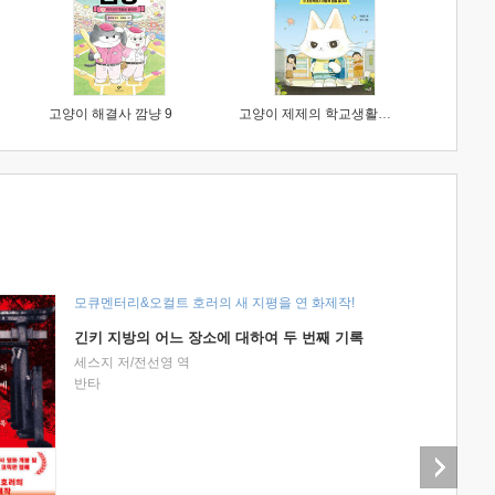
고양이 해결사 깜냥 9
고양이 제제의 학교생활 1 : 초등학생이 이렇게 힘들 줄이야
모큐멘터리&오컬트 호러의 새 지평을 연 화제작!
긴키 지방의 어느 장소에 대하여 두 번째 기록
세스지 저/전선영 역
반타