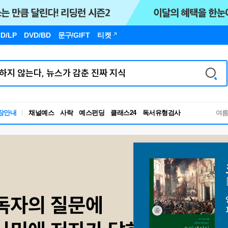
D/LP
DVD/BD
문구
/GIFT
티켓
독서유형검사
장안내
채널예스
사락
예스펀딩
클래스24
RBTI Lab
여
독서유형검사