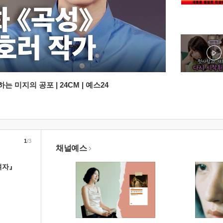
 미지의 공포 | 24CM | 예스24
1
/3
채널예스
여자』