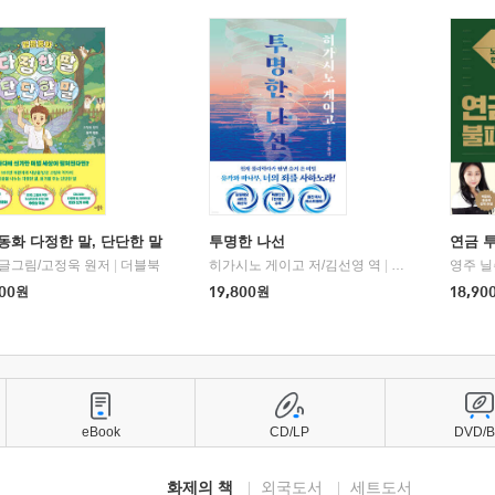
동화 다정한 말, 단단한 말
투명한 나선
연금 
 글그림/고정욱 원저
|
더블북
히가시노 게이고 저/김선영 역
|
북다
영주 닐
00
원
19,800
원
18,90
eBook
CD/LP
DVD/
화제의 책
외국도서
세트도서