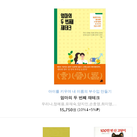
아이를 키우며 내 이름의 부수입 만들기
엄마의 두 번째 재테크
우리나,정예용,유재숙,양지인,손효영,최미영,조민주,이진현,차미숙,서미숙 저
15,750
원
(10%
+5%
)