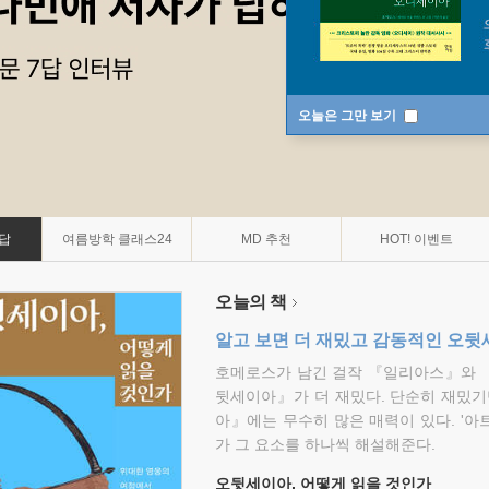
오늘은 그만 보기
7답
여름방학 클래스24
MD 추천
HOT! 이벤트
오늘의 책
알고 보면 더 재밌고 감동적인 오
호메로스가 남긴 걸작 『일리아스』와 
뒷세이아』가 더 재밌다. 단순히 재밌기
아』에는 무수히 많은 매력이 있다. '아
가 그 요소를 하나씩 해설해준다.
오뒷세이아, 어떻게 읽을 것인가