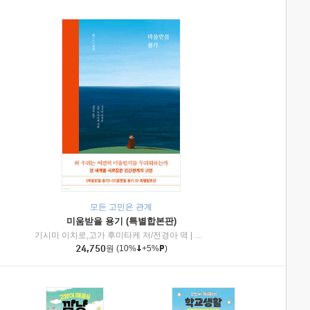
모든 고민은 관계
미움받을 용기 (특별합본판)
기시미 이치로,고가 후미타케 저/전경아 역
|
제이브리즈북스
|
인플루엔셜
24,750
원
(10%
+5%
)