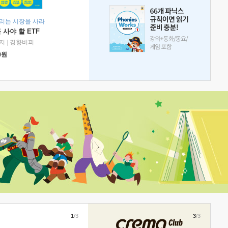
리는 시장을 사라
 사야 할 ETF
저
|
경향비피
0
원
1
/3
3
/3