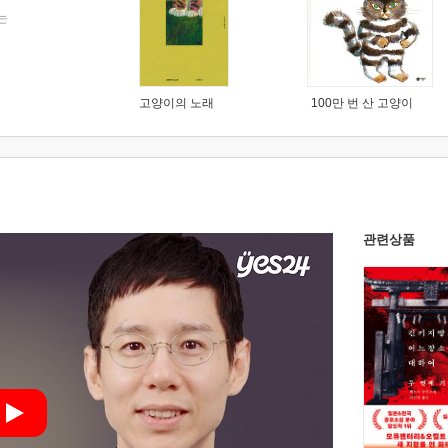
는
고양이의 노래
100만 번 산 고양이
관련상품