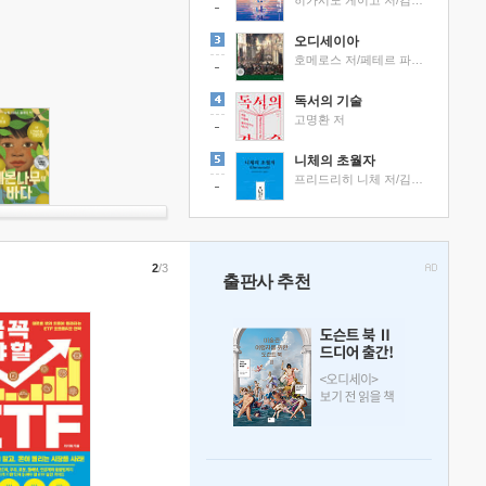
히가시노 게이고 저/김선영 역
오디세이아
호메로스 저/페테르 파울 루벤스 그림/박문재 역
독서의 기술
고명환 저
니체의 초월자
프리드리히 니체 저/김철 편역
2
/3
출판사 추천