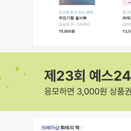
손으로 읽고 쓰는 명작
로그
무진기행 필사북
AI
김승옥 저
|
스타북스
김혜
19,800
원
13,5
크레마샵
화제의 책