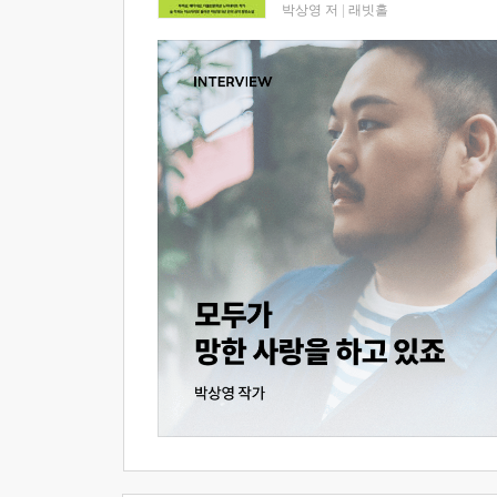
박상영 저
|
래빗홀