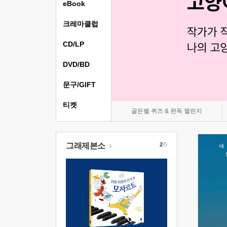
eBook
크레마클럽
CD/LP
DVD/BD
문구/GIFT
티켓
골든벨 퀴즈 & 완독 챌린지
그래제본소
2
/5