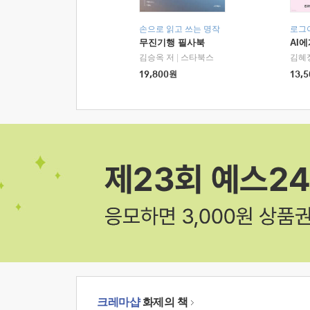
손으로 읽고 쓰는 명작
로그
무진기행 필사북
AI
김승옥 저
|
스타북스
김혜
19,800
원
13,5
크레마샵
화제의 책