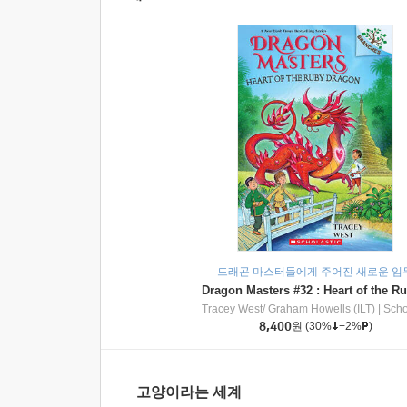
드래곤 마스터들에게 주어진 새로운 임
Tracey West/ Graham Howells (ILT)
|
Scholasti
8,400
원
(30%
+2%
)
고양이라는 세계