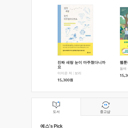
진짜 새랑 눈이 마주쳤다니까
웹툰
요
돌배
이이은 저
|
보리
15,3
15,300
원
도서
중고샵
예스's Pick