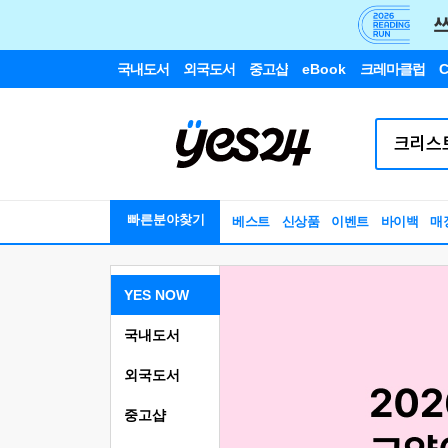
국내도서
외국도서
중고샵
eBook
크레마클럽
C
빠른분야찾기
베스트
신상품
이벤트
바이백
매
YES NOW
국내도서
외국도서
중고샵