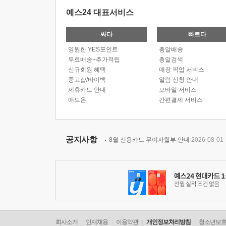
예스24 대표서비스
싸다
빠르다
영원한 YES포인트
총알배송
무료배송+추가적립
총알검색
신규회원 혜택
매장 픽업 서비스
중고샵/바이백
알림 신청 안내
제휴카드 안내
모바일 서비스
애드온
간편결제 서비스
공지사항
8월 신용카드 무이자할부 안내
2026-08-01
회사소개
인재채용
이용약관
개인정보처리방침
청소년보