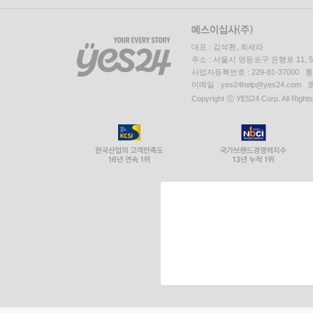
대표 : 김석환, 최세라
주소 : 서울시 영등포구 은행로 11,
사업자등록번호 : 229-81-37000 
이메일 : yes24help@yes24.c
Copyright ⓒ YES24 Corp. All Right