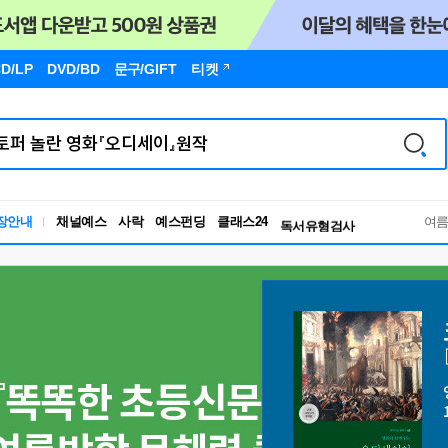
D/LP
DVD/BD
문구
/GIFT
티켓
장안내
채널예스
사락
예스펀딩
클래스24
독서유형검사
여
RBTI Lab
독서유형검사