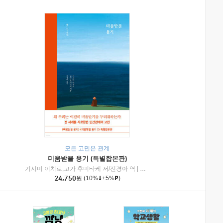
모든 고민은 관계
미움받을 용기 (특별합본판)
기시미 이치로,고가 후미타케 저/전경아 역
|
제이브리즈북스
|
인플루엔셜
24,750
원
(10%
+5%
)