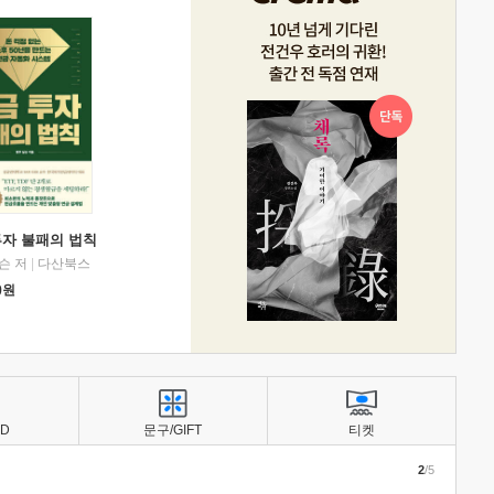
투자 불패의 법칙
슨 저
|
다산북스
0
원
BD
문구/GIFT
티켓
2
/5