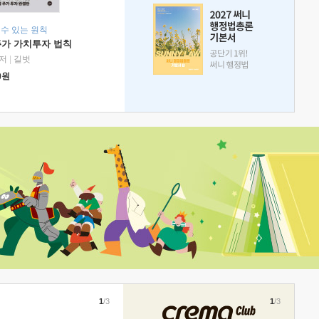
 수 있는 원칙
주가 가치투자 법칙
저
|
길벗
0
원
1
/3
1
/3