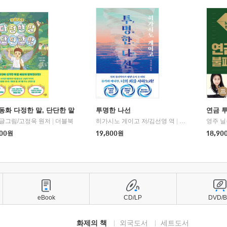
동화 다정한 말, 단단한 말
투명한 나선
연금 
 글그림/고정욱 원저
|
더블북
히가시노 게이고 저/김선영 역
|
북다
영주 닐
00
원
19,800
원
18,90
eBook
CD/LP
DVD/
화제의 책
외국도서
세트도서