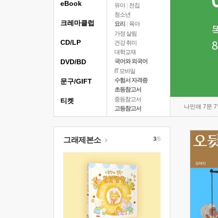
eBook
유아
|
전집
청소년
크레마클럽
요리
|
육아
가정 살림
CD/LP
건강 취미
대학교재
DVD/BD
국어와 외국어
IT 모바일
수험서 자격증
문구/GIFT
초등참고서
중등참고서
티켓
나민애 7문 
고등참고서
그래제본소
3
/5