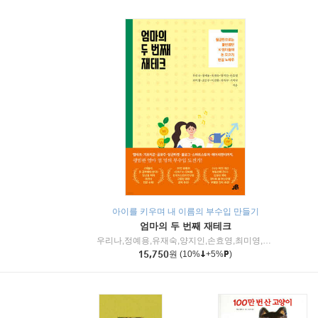
아이를 키우며 내 이름의 부수입 만들기
엄마의 두 번째 재테크
우리나,정예용,유재숙,양지인,손효영,최미영,조민주,이진현,차미숙,서미숙 저
15,750
원
(10%
+5%
)