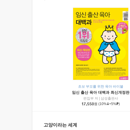
초보 부모를 위한 육아 바이블
임신 출산 육아 대백과 최신개정판
편집부 저
|
삼성출판사
17,550
원
(10%
+5%
)
고양이라는 세계