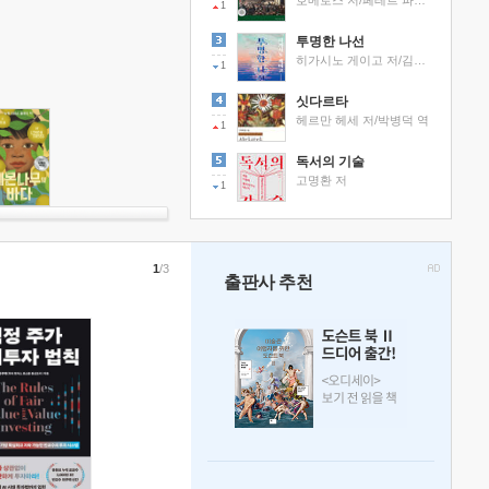
호메로스 저/페테르 파울 루벤스 그림/박문재 역
1
투명한 나선
히가시노 게이고 저/김선영 역
1
싯다르타
헤르만 헤세 저/박병덕 역
1
독서의 기술
고명환 저
1
1
/3
출판사 추천