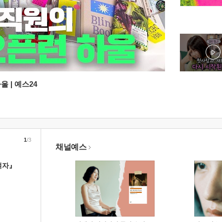
 | 예스24
1
/3
채널예스
여자』