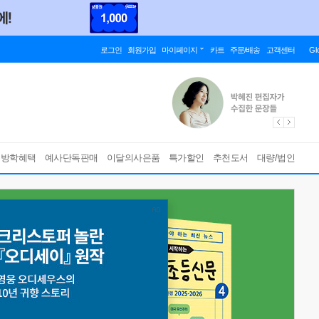
로그인
회원가입
마이페이지
카트
주문/배송
고객센터
Gl
름방학혜택
예사단독판매
이달의사은품
특가할인
추천도서
대량/법인