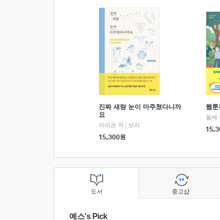
진짜 새랑 눈이 마주쳤다니까
웹툰
요
돌배
이이은 저
|
보리
15,3
15,300
원
도서
중고샵
예스's Pick