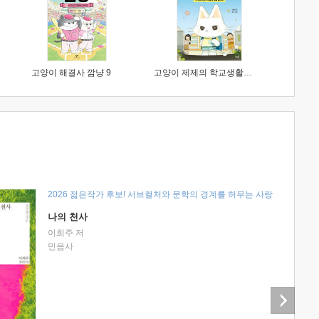
고양이 해결사 깜냥 9
고양이 제제의 학교생활 1 : 초등학생이 이렇게 힘들 줄이야
2026 젊은작가 후보! 서브컬처와 문학의 경계를 허무는 사랑
나의 천사
이희주 저
민음사