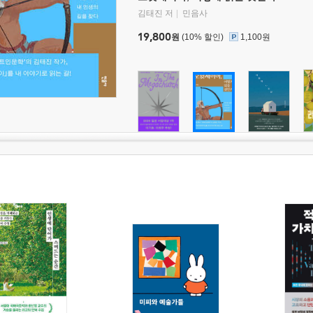
김태진 저
민음사
19,800
원
(10% 할인)
1,100원