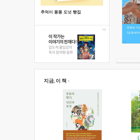
추억이 퐁퐁 도넛 빵집
지금, 이 책