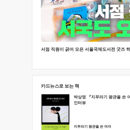
서점 직원이 긁어 모은 서울국제도서전 굿즈 하울
카드뉴스로 보는 책
박상영 『지푸라기 왕관을 쓴 
인터뷰
지푸라기 왕관을 쓴 여자