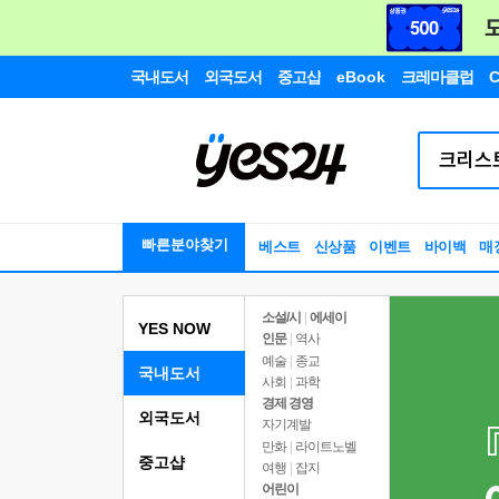
국내도서
외국도서
중고샵
eBook
크레마클럽
C
빠른분야찾기
베스트
신상품
이벤트
바이백
매
소설/시
|
에세이
YES NOW
인문
|
역사
예술
|
종교
국내도서
사회
|
과학
경제 경영
외국도서
자기계발
만화
|
라이트노벨
중고샵
여행
|
잡지
어린이