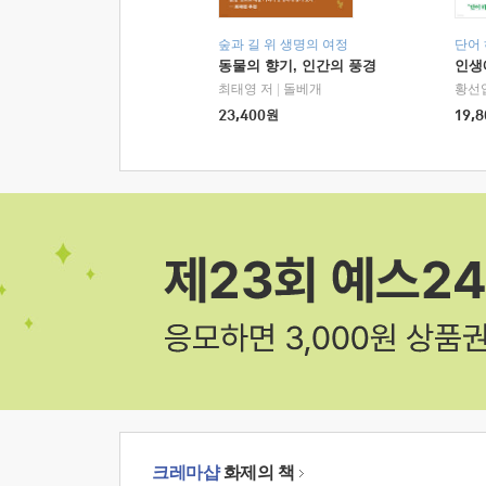
숲과 길 위 생명의 여정
단어
동물의 향기, 인간의 풍경
인생
최태영 저
|
돌베개
황선
23,400
원
19,8
크레마샵
화제의 책