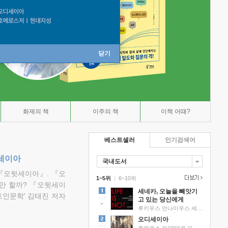
닫기
화제의 책
이주의 책
이책 어때?
베스트셀러
인기검색어
뒷세이아
국내도서
『오뒷세이아』. 『오
1~5위
|
6~10위
만 할까? 『오뒷세이
세네카, 오늘을 빼앗기
트인문학' 김태진 저자
고 있는 당신에게
루키우스 안나이우스 세네카 저/하와이 대저택 편역
오디세이아