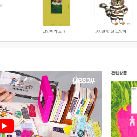
는
고양이의 노래
100만 번 산 고양이
관련상품