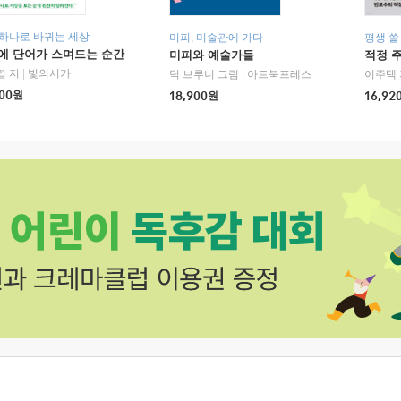
 하나로 바뀌는 세상
미피, 미술관에 가다
평생 쓸
에 단어가 스며드는 순간
미피와 예술가들
적정 
엽 저
|
빛의서가
딕 브루너 그림
|
아트북프레스
이주택 
00
원
18,900
원
16,92