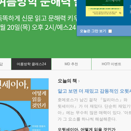
오늘은 그만 보기
7답
여름방학 클래스24
MD 추천
HOT! 이벤트
오늘의 책
알고 보면 더 재밌고 감동적인 오
호메로스가 남긴 걸작 『일리아스』와 
뒷세이아』가 더 재밌다. 단순히 재밌기
아』에는 무수히 많은 매력이 있다. '아
가 그 요소를 하나씩 해설해준다.
오뒷세이아, 어떻게 읽을 것인가