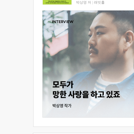
박상영 저
|
래빗홀