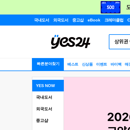
국내도서
외국도서
중고샵
eBook
크레마클럽
C
빠른분야찾기
베스트
신상품
이벤트
바이백
매
YES NOW
국내도서
외국도서
중고샵