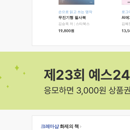
손으로 읽고 쓰는 명작
로그
무진기행 필사북
AI
김승옥 저
|
스타북스
김혜
19,800
원
13,5
크레마샵
화제의 책