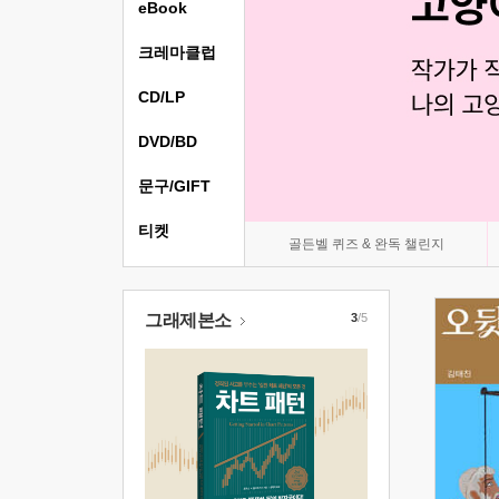
eBook
크레마클럽
CD/LP
DVD/BD
문구/GIFT
티켓
골든벨 퀴즈 & 완독 챌린지
그래제본소
3
/5