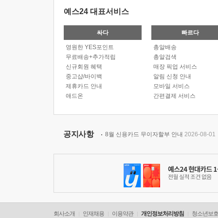
예스24 대표서비스
싸다
빠르다
영원한 YES포인트
총알배송
무료배송+추가적립
총알검색
신규회원 혜택
매장 픽업 서비스
중고샵/바이백
알림 신청 안내
제휴카드 안내
모바일 서비스
애드온
간편결제 서비스
공지사항
8월 신용카드 무이자할부 안내
2026-08-01
회사소개
인재채용
이용약관
개인정보처리방침
청소년보