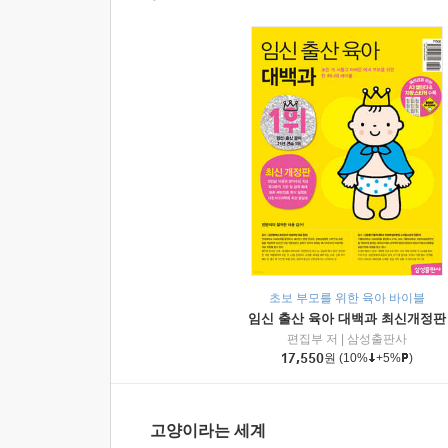
초보 부모를 위한 육아 바이블
임신 출산 육아 대백과 최신개정판
편집부 저
|
삼성출판사
17,550
원
(10%
+5%
)
고양이라는 세계