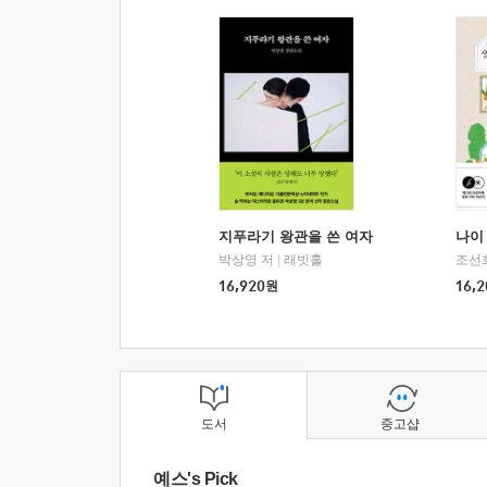
지푸라기 왕관을 쓴 여자
나이 
박상영 저
|
래빗홀
조선
16,920
원
16,2
도서
중고샵
예스's Pick