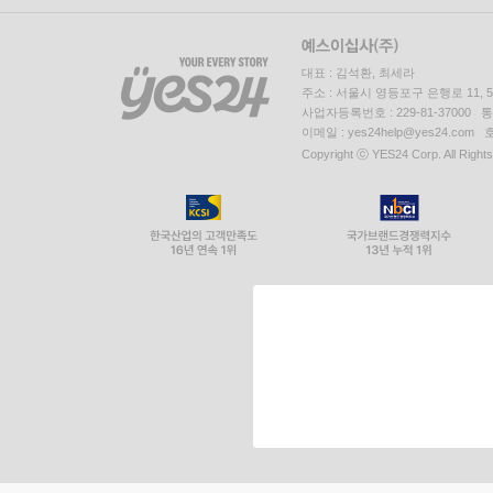
대표 : 김석환, 최세라
주소 : 서울시 영등포구 은행로 11,
사업자등록번호 : 229-81-37000 
이메일 : yes24help@yes24.c
Copyright ⓒ YES24 Corp. All Right