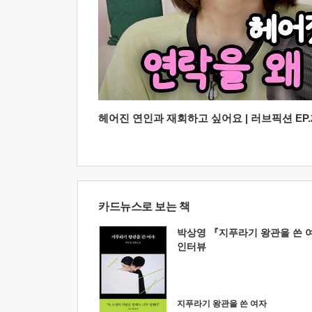
헤어진 연인과 재회하고 싶어요 | 러브픽션 EP.2
카드뉴스로 보는 책
박상영 『지푸라기 왕관을 쓴 
인터뷰
지푸라기 왕관을 쓴 여자