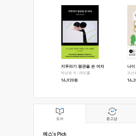
지푸라기 왕관을 쓴 여자
나이 
박상영 저
|
래빗홀
조선
16,920
원
16,2
도서
중고샵
예스's Pick