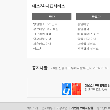
예스24 대표서비스
싸다
빠르다
영원한 YES포인트
총알배송
무료배송+추가적립
총알검색
신규회원 혜택
매장 픽업 서비스
중고샵/바이백
알림 신청 안내
제휴카드 안내
모바일 서비스
애드온
간편결제 서비스
공지사항
8월 신용카드 무이자할부 안내
2026-08-01
회사소개
인재채용
이용약관
개인정보처리방침
청소년보