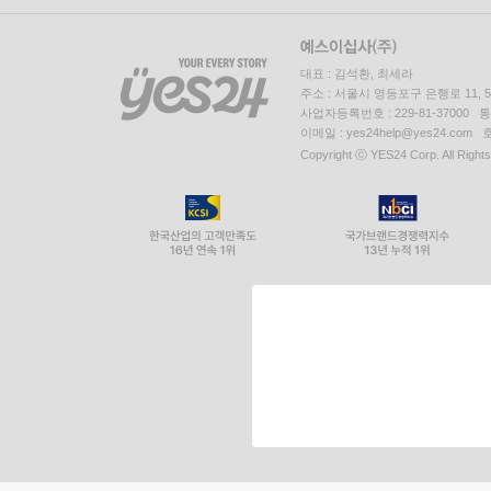
대표 : 김석환, 최세라
주소 : 서울시 영등포구 은행로 11,
사업자등록번호 : 229-81-37000 
이메일 : yes24help@yes24.c
Copyright ⓒ YES24 Corp. All Right