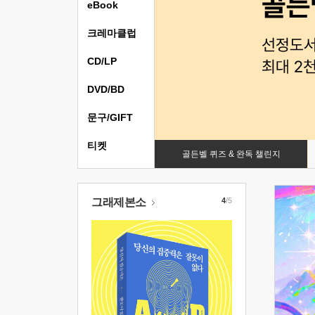
eBook
크레마클럽
CD/LP
DVD/BD
문구/GIFT
티켓
골든벨 퀴즈 & 완독 챌린지
그래제본소
4
/5