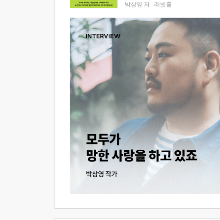
박상영 저
|
래빗홀