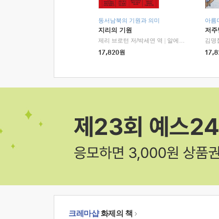
동서남북의 기원과 의미
아름
지리의 기원
저주
제리 브로턴 저/박세연 역
|
알에이치코리아(RHK)
김명
17,820
원
17,8
크레마샵
화제의 책