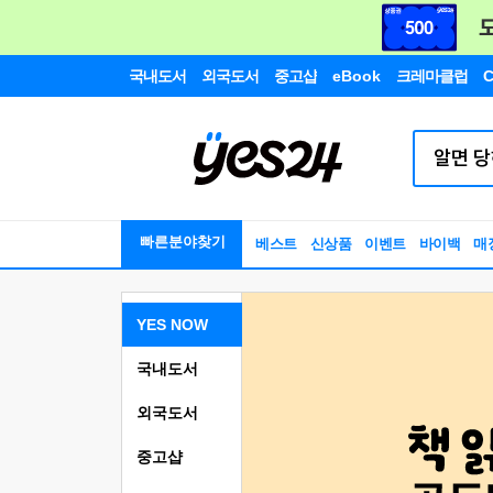
국내도서
외국도서
중고샵
eBook
크레마클럽
C
빠른분야찾기
베스트
신상품
이벤트
바이백
매
YES NOW
국내도서
외국도서
중고샵