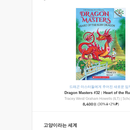
드래곤 마스터들에게 주어진 새로운 임
Tracey West/ Graham Howells (ILT)
|
Scholasti
8,400
원
(30%
+2%
)
고양이라는 세계