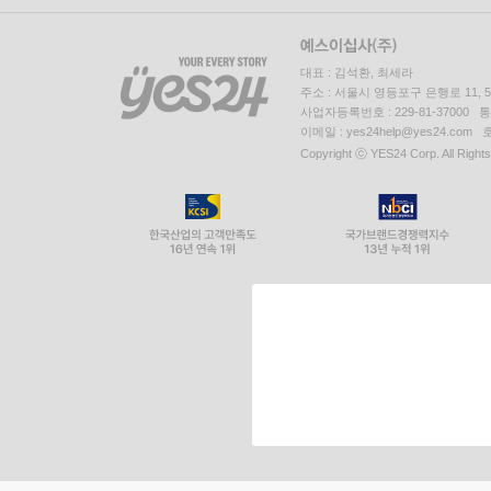
대표 : 김석환, 최세라
주소 : 서울시 영등포구 은행로 11,
사업자등록번호 : 229-81-37000 
이메일 : yes24help@yes24.c
Copyright ⓒ YES24 Corp. All Right