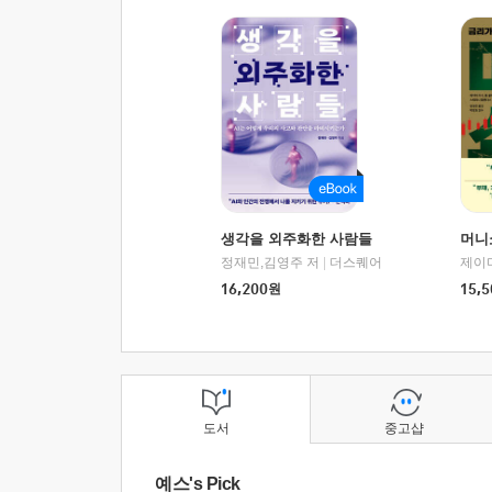
생각을 외주화한 사람들
머니
정재민,김영주 저
|
더스퀘어
16,200
원
15,5
도서
중고샵
예스's Pick