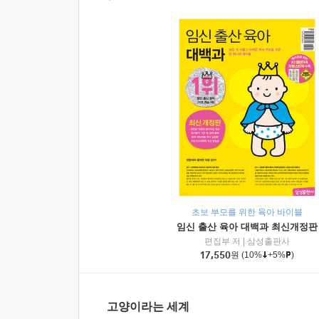
초보 부모를 위한 육아 바이블
임신 출산 육아 대백과 최신개정판
편집부 저
|
삼성출판사
17,550
원
(10%
+5%
)
고양이라는 세계