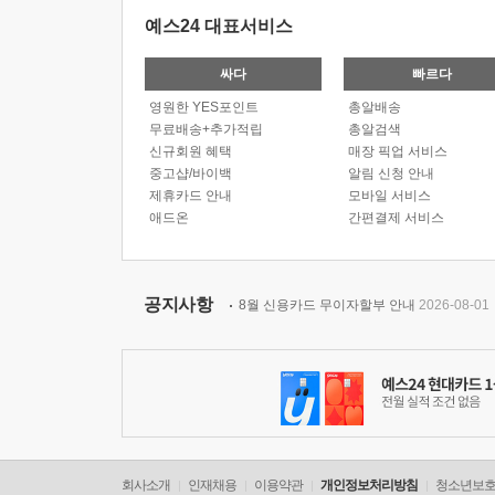
예스24 대표서비스
싸다
빠르다
영원한 YES포인트
총알배송
무료배송+추가적립
총알검색
신규회원 혜택
매장 픽업 서비스
중고샵/바이백
알림 신청 안내
제휴카드 안내
모바일 서비스
애드온
간편결제 서비스
공지사항
8월 신용카드 무이자할부 안내
2026-08-01
회사소개
인재채용
이용약관
개인정보처리방침
청소년보