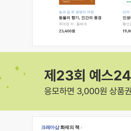
숲과 길 위 생명의 여정
단어
동물의 향기, 인간의 풍경
인생
최태영 저
|
돌베개
황선
23,400
원
19,8
크레마샵
화제의 책