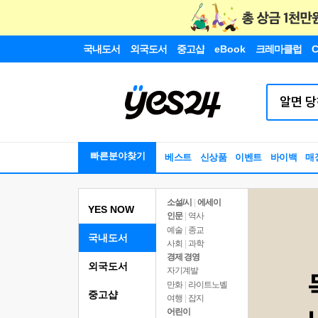
국내도서
외국도서
중고샵
eBook
크레마클럽
C
빠른분야찾기
베스트
신상품
이벤트
바이백
매
소설/시
|
에세이
YES NOW
인문
|
역사
예술
|
종교
국내도서
사회
|
과학
경제 경영
외국도서
자기계발
만화
|
라이트노벨
중고샵
여행
|
잡지
어린이