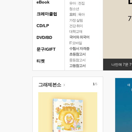
eBook
유아
|
전집
청소년
크레마클럽
요리
|
육아
가정 살림
CD/LP
건강 취미
대학교재
DVD/BD
국어와 외국어
IT 모바일
수험서 자격증
문구/GIFT
초등참고서
중등참고서
티켓
나민애 7문 
고등참고서
그래제본소
1
/5