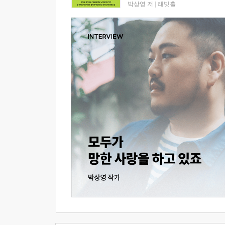
박상영 저
|
래빗홀