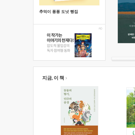
추억이 퐁퐁 도넛 빵집
지금, 이 책