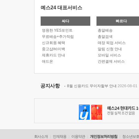
예스24 대표서비스
싸다
빠르다
영원한 YES포인트
총알배송
무료배송+추가적립
총알검색
신규회원 혜택
매장 픽업 서비스
중고샵/바이백
알림 신청 안내
제휴카드 안내
모바일 서비스
애드온
간편결제 서비스
공지사항
8월 신용카드 무이자할부 안내
2026-08-01
회사소개
인재채용
이용약관
개인정보처리방침
청소년보