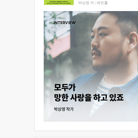
박상영 저
|
래빗홀