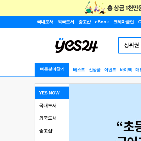
국내도서
외국도서
중고샵
eBook
크레마클럽
C
빠른분야찾기
베스트
신상품
이벤트
바이백
매
YES NOW
국내도서
외국도서
중고샵