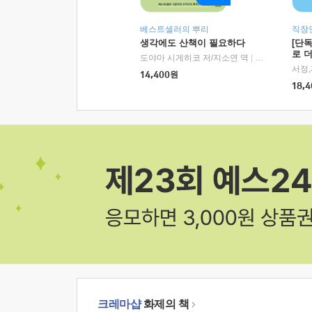
베스트셀러의 뿌리
직장
생각에도 산책이 필요하다
[단
로 
도야마 시게히코 저/지소연 역
|
알에이치코리아(
14,400
원
18,4
크레마샵
화제의 책