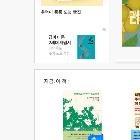
추억이 퐁퐁 도넛 빵집
지금, 이 책