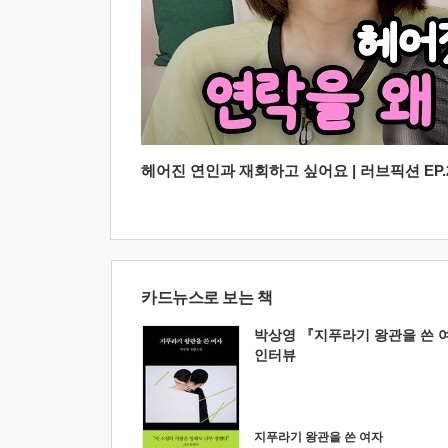
헤어진 연인과 재회하고 싶어요 | 러브픽션 EP.2
카드뉴스로 보는 책
박상영 『지푸라기 왕관을 쓴 
인터뷰
지푸라기 왕관을 쓴 여자