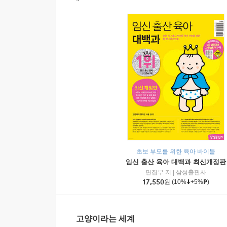
초보 부모를 위한 육아 바이블
임신 출산 육아 대백과 최신개정판
편집부 저
|
삼성출판사
17,550
원
(10%
+5%
)
고양이라는 세계