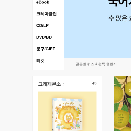
eBook
크레마클럽
CD/LP
DVD/BD
문구/GIFT
티켓
골든벨 퀴즈 & 완독 챌린지
그래제본소
4
/5