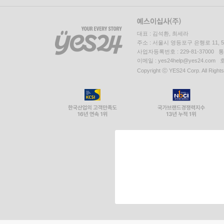
대표 : 김석환, 최세라
주소 : 서울시 영등포구 은행로 11,
사업자등록번호 : 229-81-37000 
이메일 : yes24help@yes24.c
Copyright ⓒ YES24 Corp. All Right