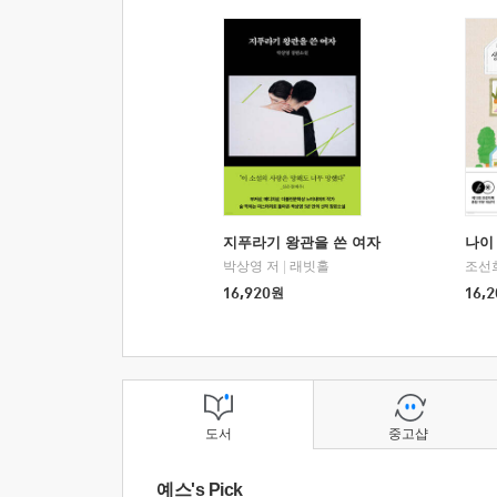
지푸라기 왕관을 쓴 여자
나이 
박상영 저
|
래빗홀
조선
16,920
원
16,2
도서
중고샵
예스's Pick