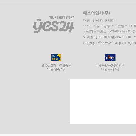
대표 : 김석환, 최세라
주소 : 서울시 영등포구 은행로 11,
사업자등록번호 : 229-81-37000 
이메일 : yes24help@yes24.c
Copyright ⓒ YES24 Corp. All Right