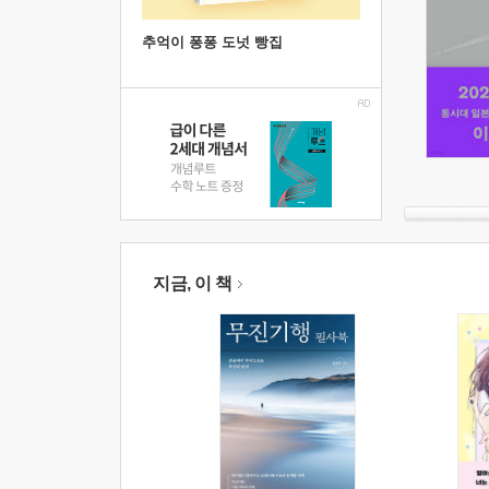
추억이 퐁퐁 도넛 빵집
지금, 이 책