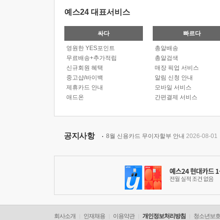
예스24 대표서비스
싸다
빠르다
영원한 YES포인트
총알배송
무료배송+추가적립
총알검색
신규회원 혜택
매장 픽업 서비스
중고샵/바이백
알림 신청 안내
제휴카드 안내
모바일 서비스
애드온
간편결제 서비스
공지사항
8월 신용카드 무이자할부 안내
2026-08-01
회사소개
인재채용
이용약관
개인정보처리방침
청소년보