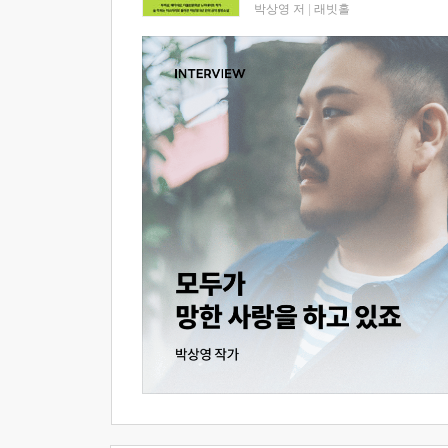
박상영 저
|
래빗홀