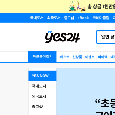
국내도서
외국도서
중고샵
eBook
크레마클럽
C
빠른분야찾기
베스트
신상품
이벤트
바이백
매
YES NOW
국내도서
외국도서
중고샵