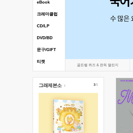
eBook
크레마클럽
CD/LP
DVD/BD
문구/GIFT
티켓
골든벨 퀴즈 & 완독 챌린지
그래제본소
3
/5