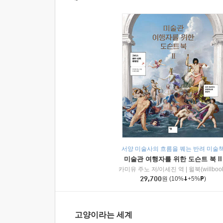
서양 미술사의 흐름을 꿰는 반려 미술
미술관 여행자를 위한 도슨트 북 II
카미유 주노 저/이세진 역
|
윌북(willboo
29,700
원
(10%
+5%
)
고양이라는 세계