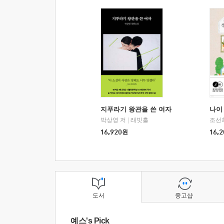
지푸라기 왕관을 쓴 여자
나이 
박상영 저
|
래빗홀
조선
16,920
원
16,2
도서
중고샵
예스's Pick