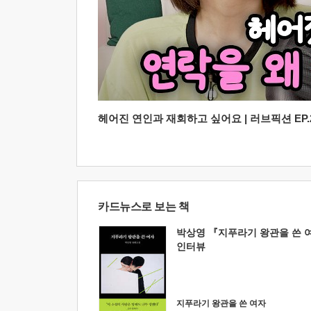
헤어진 연인과 재회하고 싶어요 | 러브픽션 EP.2
카드뉴스로 보는 책
박상영 『지푸라기 왕관을 쓴 
인터뷰
지푸라기 왕관을 쓴 여자