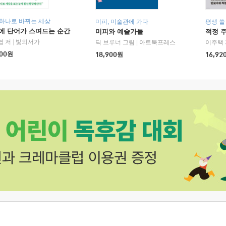
 하나로 바뀌는 세상
미피, 미술관에 가다
평생 쓸
에 단어가 스며드는 순간
미피와 예술가들
적정 
엽 저
|
빛의서가
딕 브루너 그림
|
아트북프레스
이주택 
00
원
18,900
원
16,92