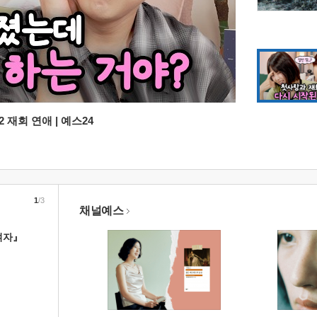
 재회 연애 | 예스24
1
/3
채널예스
여자』