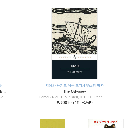
무
지혜와 용기로 이룬 오디세우스의 귀환
Dragon Masters #32 : Heart of the Ruby Dragon (A Branches Book)
The Odyssey
c Inc
Homer / Rieu, E. V. / Rieu, D. C. H.
|
Penguin Group
9,900
원
(34%
+1%
)