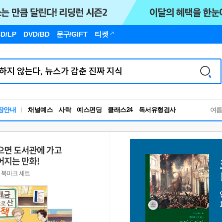
D/LP
DVD/BD
문구
/GIFT
티켓
독서유형검사
장안내
채널예스
사락
예스펀딩
클래스24
여
RBTI Lab
독서유형검사