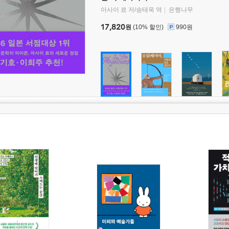
아사이 료 저/송태욱 역
은행나무
17,820
원
(10% 할인)
990원