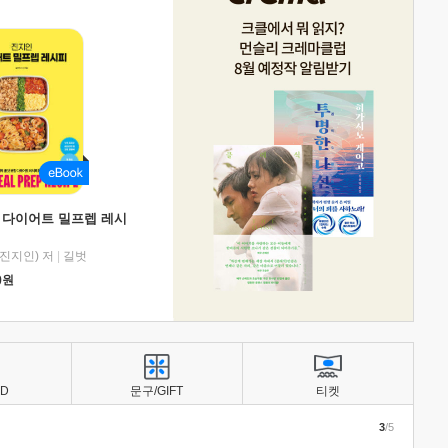
 다이어트 밀프렙 레시
진지인) 저
|
길벗
0
원
BD
문구/GIFT
티켓
3
/5