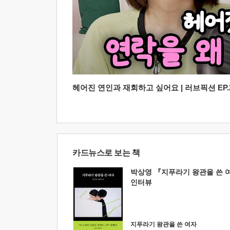
헤어진 연인과 재회하고 싶어요 | 러브픽션 EP.2
카드뉴스로 보는 책
박상영 『지푸라기 왕관을 쓴 
인터뷰
지푸라기 왕관을 쓴 여자