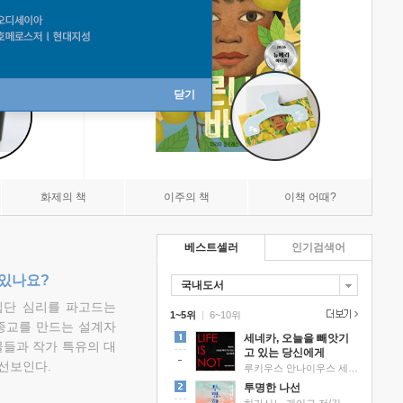
닫기
화제의 책
이주의 책
이책 어때?
베스트셀러
인기검색어
 있나요?
국내도서
집단 심리를 파고드는
1~5위
|
6~10위
 종교를 만드는 설계자
세네카, 오늘을 빼앗기
물들과 작가 특유의 대
고 있는 당신에게
선보인다.
루키우스 안나이우스 세네카 저/하와이 대저택 편역
투명한 나선