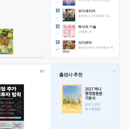
히가시노 게이고 저/김선영 역
오디세이아
호메로스 저/페테르 파울 루벤스 그림/박문재 역
독서의 기술
고명환 저
싯다르타
헤르만 헤세 저/박병덕 역
1
1
/3
출판사 추천