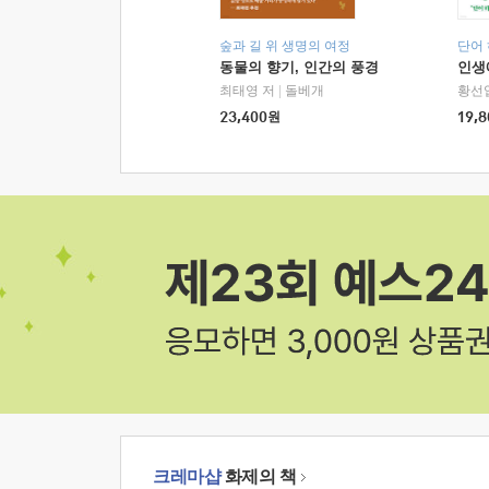
숲과 길 위 생명의 여정
단어
동물의 향기, 인간의 풍경
인생
최태영 저
|
돌베개
황선
23,400
원
19,8
크레마샵
화제의 책