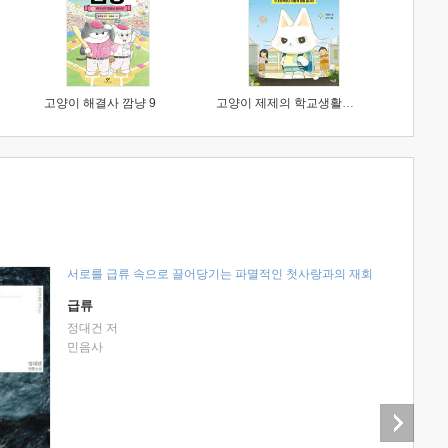
고양이 해결사 깜냥 9
고양이 제제의 학교생활 1 : 초등학생이 이렇게 힘들 줄이야
서로를 급류 속으로 끌어당기는 파멸적인 첫사랑과의 재회
급류
정대건 저
민음사