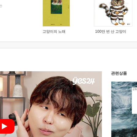
는
고양이의 노래
100만 번 산 고양이
관련상품