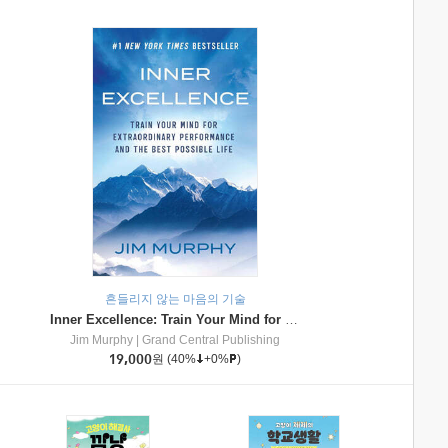
흔들리지 않는 마음의 기술
Inner Excellence: Train Your Mind for Extraordinary Performance and the Best Possible Life
Jim Murphy
|
Grand Central Publishing
19,000
원
(40%
+0%
)