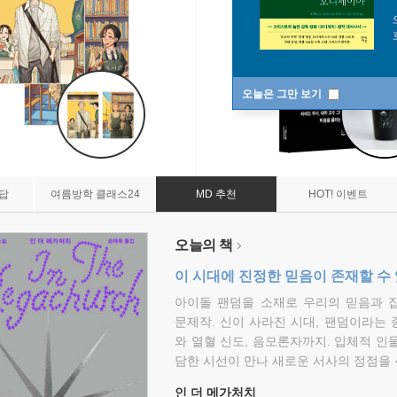
오늘은 그만 보기
7답
여름방학 클래스24
MD 추천
HOT! 이벤트
오늘의 책
이 시대에 진정한 믿음이 존재할 수
아이돌 팬덤을 소재로 우리의 믿음과 
문제작. 신이 사라진 시대, 팬덤이라는
와 열혈 신도, 음모론자까지. 입체적 인
담한 시선이 만나 새로운 서사의 정점을 
인 더 메가처치