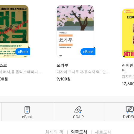
쇼크
쓰가루
진지인
피
제이미 러시,톰 올릭,스테파니 플랜더스 편저/임경은 역/박정호 감수
다자이 오사무 저/유숙자 역
|
교보문고
|
민음사
김지인(
00
원
9,100
원
17,60
eBook
CD/LP
DVD/
화제의 책
외국도서
세트도서