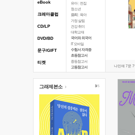
eBook
유아
|
전집
청소년
크레마클럽
요리
|
육아
가정 살림
CD/LP
건강 취미
대학교재
DVD/BD
국어와 외국어
IT 모바일
수험서 자격증
문구/GIFT
초등참고서
중등참고서
티켓
나민애 7문 
고등참고서
그래제본소
3
/5