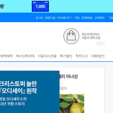
로그인
회원가입
마이페이지
카트
주문/배송
고객센터
Gl
름방학혜택
예사단독판매
이달의사은품
특가할인
추천도서
대량/법인