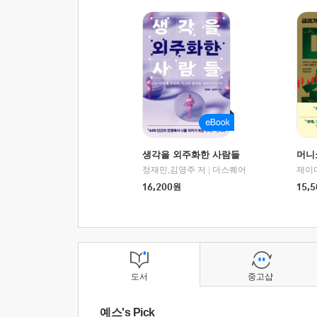
생각을 외주화한 사람들
머니
정재민,김영주 저
|
더스퀘어
16,200
원
15,5
도서
중고샵
예스's Pick