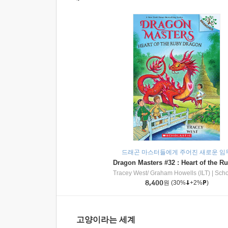
드래곤 마스터들에게 주어진 새로운 임
Tracey West/ Graham Howells (ILT)
|
Scholasti
8,400
원
(30%
+2%
)
고양이라는 세계