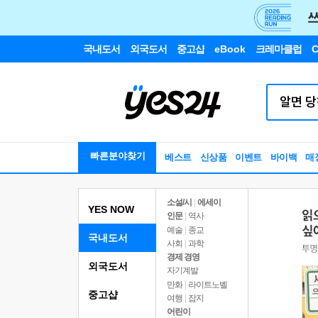
국내도서
외국도서
중고샵
eBook
크레마클럽
C
빠른분야찾기
베스트
신상품
이벤트
바이백
매
소설/시
|
에세이
YES NOW
인문
|
역사
예술
|
종교
국내도서
사회
|
과학
경제 경영
외국도서
자기계발
만화
|
라이트노벨
중고샵
여행
|
잡지
어린이