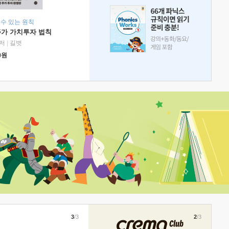
 수 있는 원칙
주가 가치투자 법칙
저
|
길벗
0
원
3
/3
2
/3