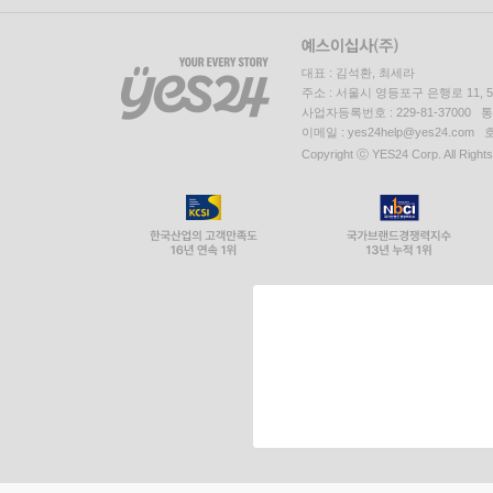
대표 : 김석환, 최세라
주소 : 서울시 영등포구 은행로 11,
사업자등록번호 : 229-81-37000 
이메일 : yes24help@yes24.c
Copyright ⓒ YES24 Corp. All Right