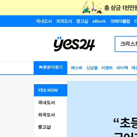
국내도서
외국도서
중고샵
eBook
크레마클럽
C
빠른분야찾기
베스트
신상품
이벤트
바이백
매
YES NOW
국내도서
외국도서
중고샵