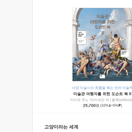
서양 미술사의 흐름을 꿰는 반려 미술
미술관 여행자를 위한 도슨트 북 II
카미유 주노 저/이세진 역
|
윌북(willboo
29,700
원
(10%
+5%
)
고양이라는 세계