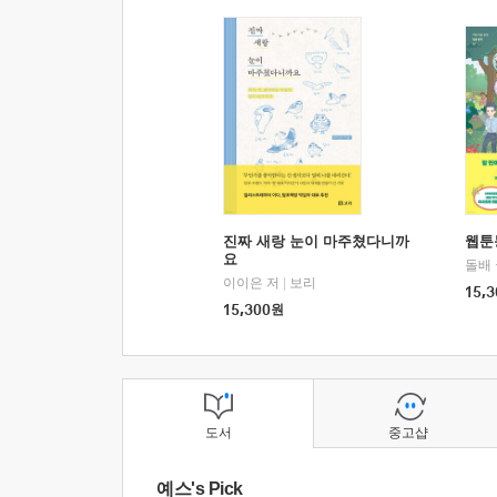
진짜 새랑 눈이 마주쳤다니까
웹툰
요
돌배
이이은 저
|
보리
15,3
15,300
원
도서
중고샵
예스's Pick