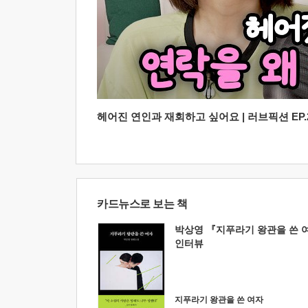
헤어진 연인과 재회하고 싶어요 | 러브픽션 EP.2
카드뉴스로 보는 책
박상영 『지푸라기 왕관을 쓴 
인터뷰
지푸라기 왕관을 쓴 여자