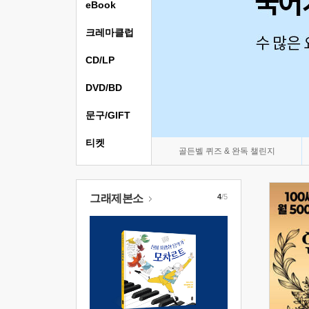
eBook
크레마클럽
CD/LP
DVD/BD
문구/GIFT
티켓
골든벨 퀴즈 & 완독 챌린지
그래제본소
4
/5