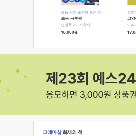
초등 공부 습관의 모든 것
고양
초등 공부력
고양
손병목 저
|
서유재
이미
18,000
원
19,8
크레마샵
화제의 책