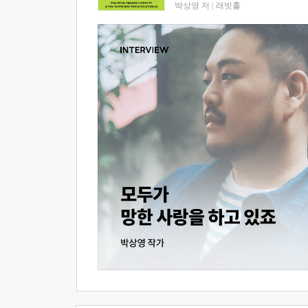
박상영 저
|
래빗홀