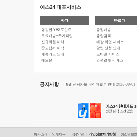
예스24 대표서비스
싸다
빠르다
영원한 YES포인트
총알배송
무료배송+추가적립
총알검색
신규회원 혜택
매장 픽업 서비스
중고샵/바이백
알림 신청 안내
제휴카드 안내
모바일 서비스
애드온
간편결제 서비스
공지사항
8월 신용카드 무이자할부 안내
2026-08-01
회사소개
인재채용
이용약관
개인정보처리방침
청소년보