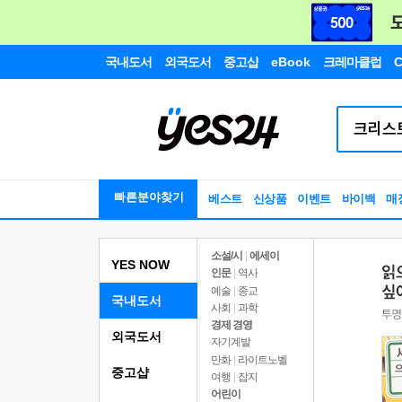
국내도서
외국도서
중고샵
eBook
크레마클럽
C
빠른분야찾기
베스트
신상품
이벤트
바이백
매
소설/시
|
에세이
YES NOW
인문
|
역사
예술
|
종교
국내도서
사회
|
과학
경제 경영
외국도서
자기계발
만화
|
라이트노벨
중고샵
여행
|
잡지
어린이