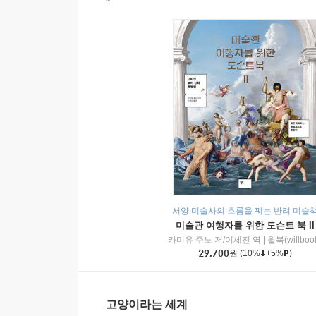
서양 미술사의 흐름을 꿰는 반려 미술
미술관 여행자를 위한 도슨트 북 II
카미유 주노 저/이세진 역
|
윌북(willboo
29,700
원
(10%
+5%
)
고양이라는 세계