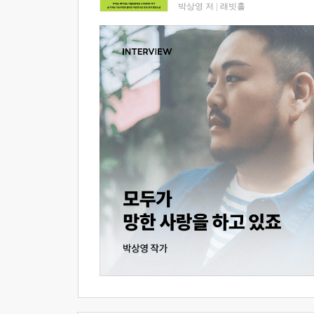
박상영 저
|
래빗홀