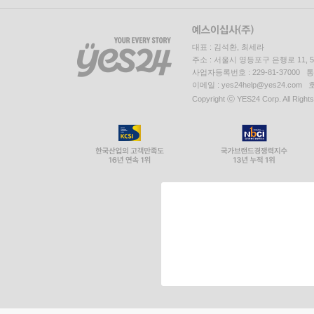
대표 : 김석환, 최세라
주소 : 서울시 영등포구 은행로 11,
사업자등록번호 : 229-81-37000 
이메일 : yes24help@yes24.c
Copyright ⓒ YES24 Corp. All Right