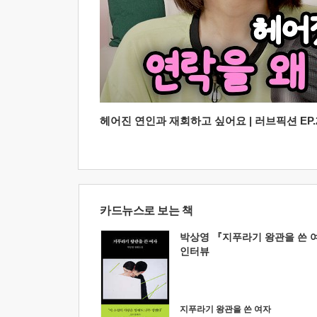
헤어진 연인과 재회하고 싶어요 | 러브픽션 EP.2
카드뉴스로 보는 책
박상영 『지푸라기 왕관을 쓴 
인터뷰
지푸라기 왕관을 쓴 여자