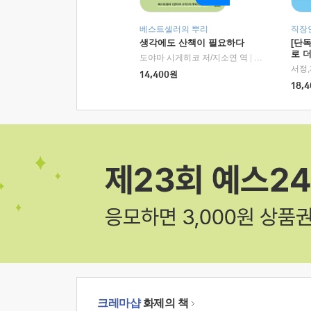
베스트셀러의 뿌리
직장
생각에도 산책이 필요하다
[단
로 
도야마 시게히코 저/지소연 역
|
알에이치코리아(
14,400
원
18,4
크레마샵
화제의 책