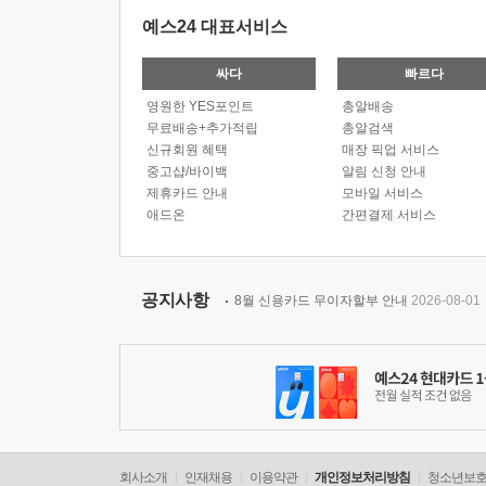
예스24 대표서비스
싸다
빠르다
영원한 YES포인트
총알배송
무료배송+추가적립
총알검색
신규회원 혜택
매장 픽업 서비스
중고샵/바이백
알림 신청 안내
제휴카드 안내
모바일 서비스
애드온
간편결제 서비스
공지사항
8월 신용카드 무이자할부 안내
2026-08-01
회사소개
인재채용
이용약관
개인정보처리방침
청소년보