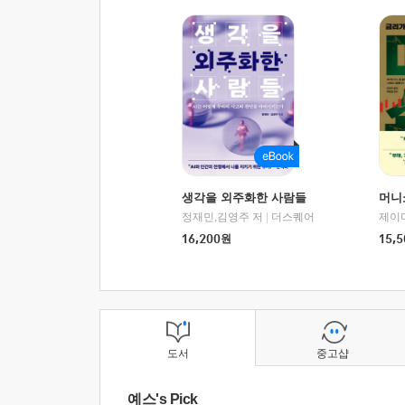
생각을 외주화한 사람들
머니
정재민,김영주 저
|
더스퀘어
16,200
원
15,5
도서
중고샵
예스's Pick