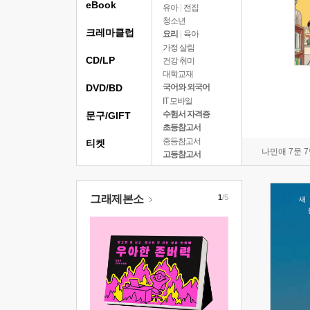
eBook
유아
|
전집
청소년
크레마클럽
요리
|
육아
가정 살림
CD/LP
건강 취미
대학교재
DVD/BD
국어와 외국어
IT 모바일
수험서 자격증
문구/GIFT
초등참고서
중등참고서
티켓
나민애 7문 
고등참고서
그래제본소
1
/5