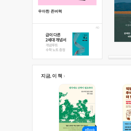
우아한 존버력
지금, 이 책