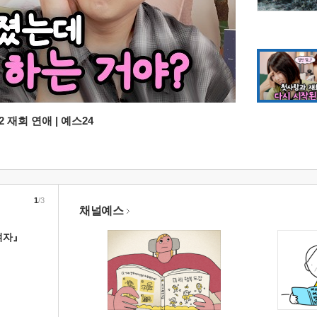
 재회 연애 | 예스24
1
/3
채널예스
여자』