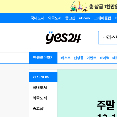
국내도서
외국도서
중고샵
eBook
크레마클럽
C
빠른분야찾기
베스트
신상품
이벤트
바이백
매
YES NOW
국내도서
외국도서
중고샵