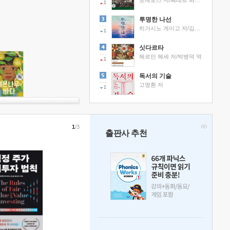
호메로스 저/페테르 파울 루벤스 그림/박문재 역
1
투명한 나선
히가시노 게이고 저/김선영 역
1
싯다르타
헤르만 헤세 저/박병덕 역
1
독서의 기술
고명환 저
1
1
/3
출판사 추천