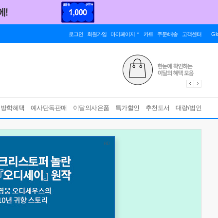
로그인
회원가입
마이페이지
카트
주문/배송
고객센터
Gl
름방학혜택
예사단독판매
이달의사은품
특가할인
추천도서
대량/법인