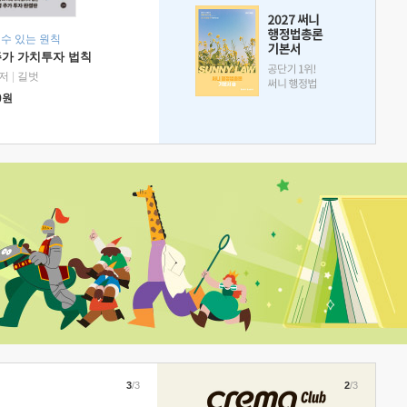
 수 있는 원칙
주가 가치투자 법칙
저
|
길벗
0
원
3
/3
2
/3