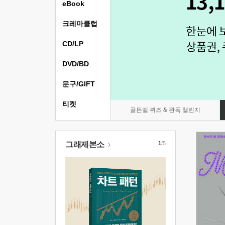
eBook
크레마클럽
CD/LP
DVD/BD
문구/GIFT
티켓
골든벨 퀴즈 & 완독 챌린지
그래제본소
1
/5