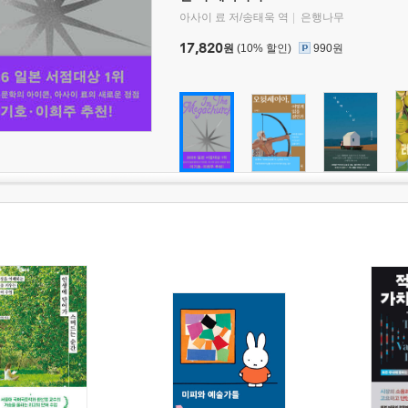
아사이 료 저/송태욱 역
은행나무
17,820
원
(10% 할인)
990원