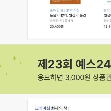
숲과 길 위 생명의 여정
단어
동물의 향기, 인간의 풍경
인생
최태영 저
|
돌베개
황선
23,400
원
19,8
크레마샵
화제의 책