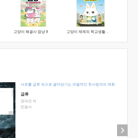
고양이 해결사 깜냥 9
고양이 제제의 학교생활 1 : 초등학생이 이렇게 힘들 줄이야
서로를 급류 속으로 끌어당기는 파멸적인 첫사랑과의 재회
급류
정대건 저
민음사