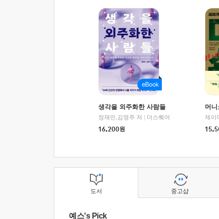
생각을 외주화한 사람들
머니
정재민,김영주 저
|
더스퀘어
16,200
원
15,5
도서
중고샵
예스's Pick