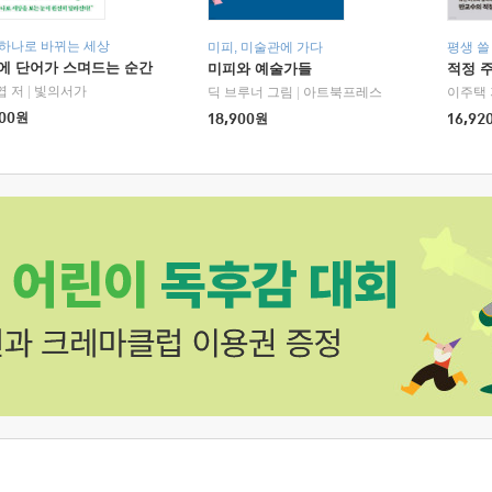
 하나로 바뀌는 세상
미피, 미술관에 가다
평생 쓸
에 단어가 스며드는 순간
미피와 예술가들
적정 
엽 저
|
빛의서가
딕 브루너 그림
|
아트북프레스
이주택 
00
원
18,900
원
16,92