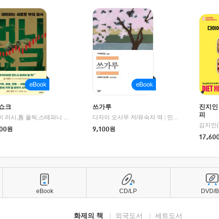
쇼크
쓰가루
진지인
피
제이미 러시,톰 올릭,스테파니 플랜더스 편저/임경은 역/박정호 감수
다자이 오사무 저/유숙자 역
|
교보문고
|
민음사
김지인(
00
원
9,100
원
17,60
eBook
CD/LP
DVD/
화제의 책
외국도서
세트도서