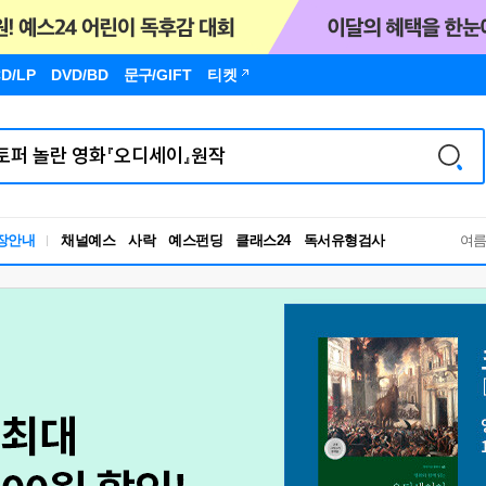
D/LP
DVD/BD
문구
/GIFT
티켓
독서유형검사
장안내
채널예스
사락
예스펀딩
클래스24
여
RBTI Lab
독서유형검사