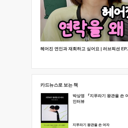
헤어진 연인과 재회하고 싶어요 | 러브픽션 EP.2
카드뉴스로 보는 책
박상영 『지푸라기 왕관을 쓴 
인터뷰
지푸라기 왕관을 쓴 여자