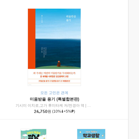
모든 고민은 관계
미움받을 용기 (특별합본판)
기시미 이치로,고가 후미타케 저/전경아 역
|
제이브리즈북스
|
인플루엔셜
24,750
원
(10%
+5%
)