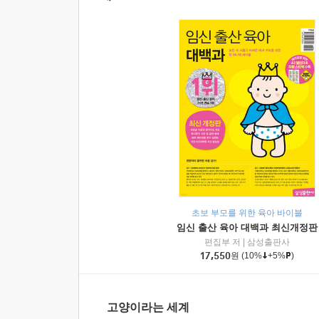
초보 부모를 위한 육아 바이블
임신 출산 육아 대백과 최신개정판
편집부 저
|
삼성출판사
17,550
원
(10%
+5%
)
고양이라는 세계