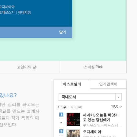
닫기
고양이의 날
스페셜 Pick
베스트셀러
인기검색어
 있나요?
국내도서
집단 심리를 파고드는
1~5위
|
6~10위
 종교를 만드는 설계자
세네카, 오늘을 빼앗기
물들과 작가 특유의 대
고 있는 당신에게
선보인다.
루키우스 안나이우스 세네카 저/하와이 대저택 편역
오디세이아