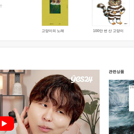
는
고양이의 노래
100만 번 산 고양이
관련상품