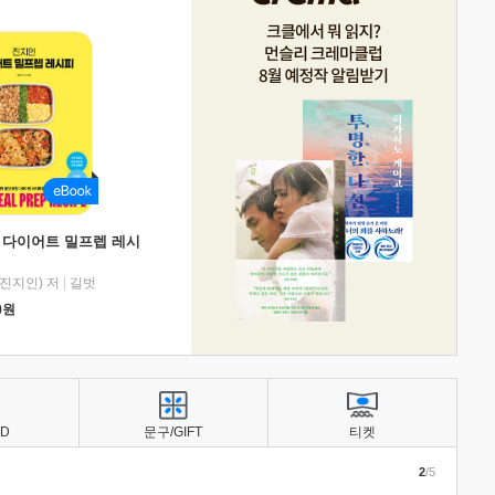
 다이어트 밀프렙 레시
진지인) 저
|
길벗
0
원
BD
문구/GIFT
티켓
2
/5