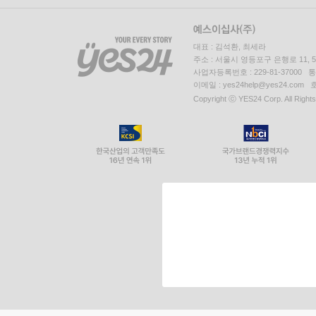
대표 : 김석환, 최세라
주소 : 서울시 영등포구 은행로 11,
사업자등록번호 : 229-81-37000 
이메일 : yes24help@yes24.c
Copyright ⓒ YES24 Corp. All Right