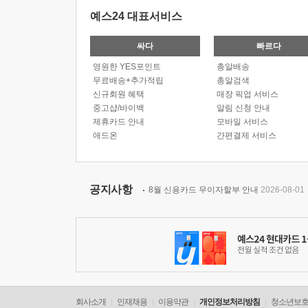
예스24 대표서비스
싸다
빠르다
영원한 YES포인트
총알배송
무료배송+추가적립
총알검색
신규회원 혜택
매장 픽업 서비스
중고샵/바이백
알림 신청 안내
제휴카드 안내
모바일 서비스
애드온
간편결제 서비스
공지사항
8월 신용카드 무이자할부 안내
2026-08-01
회사소개
인재채용
이용약관
개인정보처리방침
청소년보