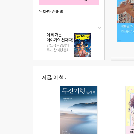
우아한 존버력
지금, 이 책