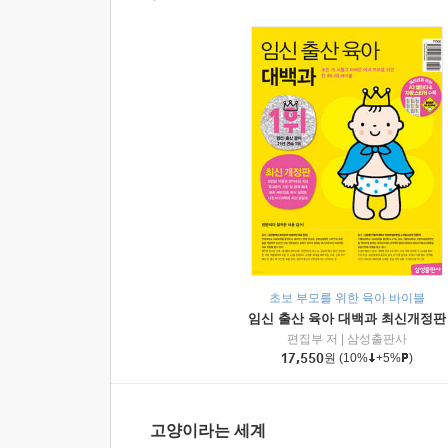
초보 부모를 위한 육아 바이블
임신 출산 육아 대백과 최신개정판
편집부 저
|
삼성출판사
17,550
원
(10%
+5%
)
고양이라는 세계