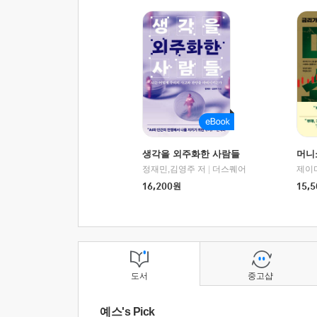
생각을 외주화한 사람들
머니
정재민,김영주 저
|
더스퀘어
16,200
원
15,5
도서
중고샵
예스's Pick