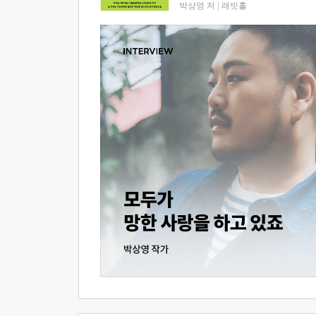
박상영 저
|
래빗홀