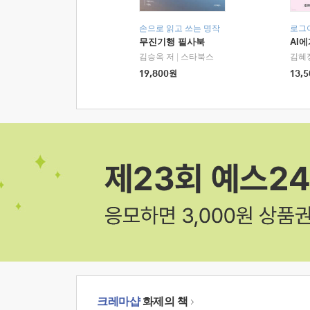
손으로 읽고 쓰는 명작
로그
무진기행 필사북
AI
김승옥 저
|
스타북스
김혜
19,800
원
13,5
크레마샵
화제의 책