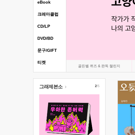
eBook
크레마클럽
CD/LP
DVD/BD
문구/GIFT
티켓
골든벨 퀴즈 & 완독 챌린지
그래제본소
2
/5