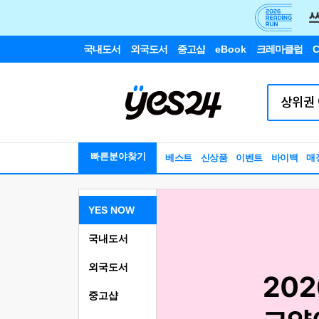
국내도서
외국도서
중고샵
eBook
크레마클럽
C
빠른분야찾기
베스트
신상품
이벤트
바이백
매
YES NOW
국내도서
외국도서
중고샵