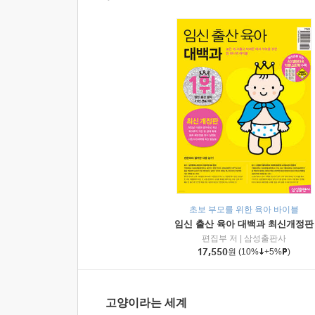
초보 부모를 위한 육아 바이블
임신 출산 육아 대백과 최신개정판
편집부 저
|
삼성출판사
17,550
원
(10%
+5%
)
고양이라는 세계