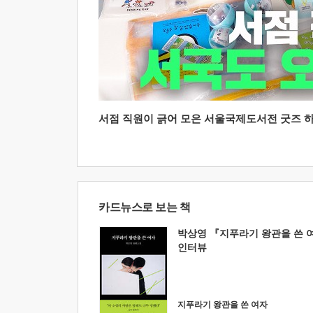
서점 직원이 긁어 모은 서울국제도서전 굿즈 하울
카드뉴스로 보는 책
박상영 『지푸라기 왕관을 쓴 
인터뷰
지푸라기 왕관을 쓴 여자