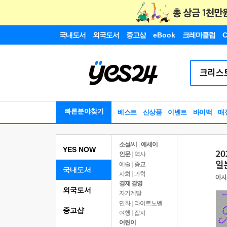
국내도서
외국도서
중고샵
eBook
크레마클럽
C
빠른분야찾기
베스트
신상품
이벤트
바이백
매
소설/시
|
에세이
YES NOW
인문
|
역사
예술
|
종교
국내도서
사회
|
과학
경제 경영
외국도서
자기계발
만화
|
라이트노벨
중고샵
여행
|
잡지
어린이