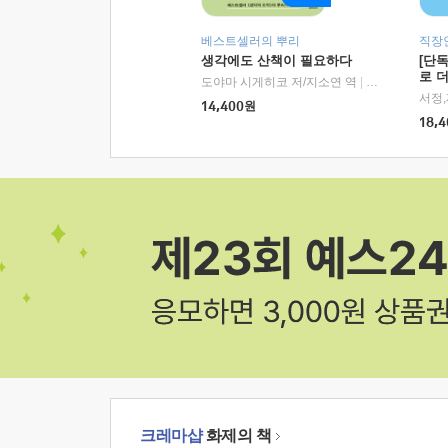
베스트셀러의 뿌리
직장
생각에도 산책이 필요하다
[단
로 
도야마 시게히코 저/지소연 역
|
알에이치코리아(
14,400
원
18,4
크레마샵
화제의 책