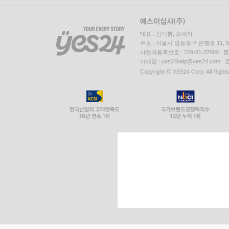
대표 : 김석환, 최세라
주소 : 서울시 영등포구 은행로 11,
사업자등록번호 : 229-81-37000 
이메일 : yes24help@yes24.c
Copyright ⓒ YES24 Corp. All Right