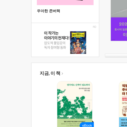
우아한 존버력
지금, 이 책