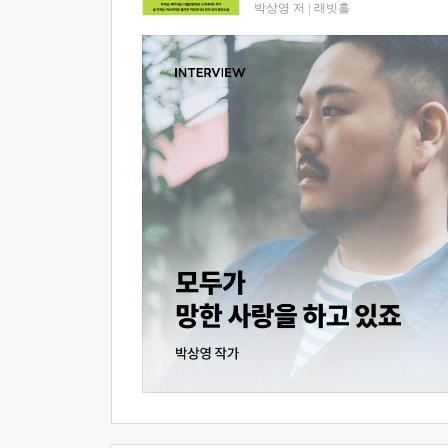
박상영 저
|
래빗홀