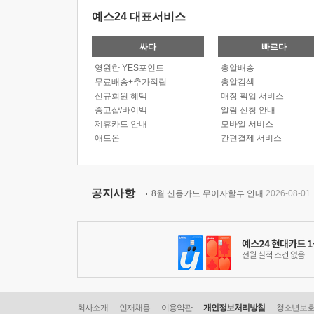
예스24 대표서비스
싸다
빠르다
영원한 YES포인트
총알배송
무료배송+추가적립
총알검색
신규회원 혜택
매장 픽업 서비스
중고샵/바이백
알림 신청 안내
제휴카드 안내
모바일 서비스
애드온
간편결제 서비스
공지사항
8월 신용카드 무이자할부 안내
2026-08-01
회사소개
인재채용
이용약관
개인정보처리방침
청소년보