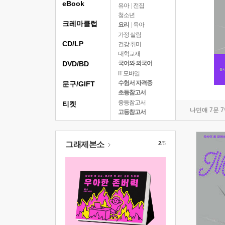
eBook
유아
|
전집
청소년
크레마클럽
요리
|
육아
가정 살림
CD/LP
건강 취미
대학교재
DVD/BD
국어와 외국어
IT 모바일
수험서 자격증
문구/GIFT
초등참고서
중등참고서
티켓
나민애 7문 
고등참고서
그래제본소
2
/5