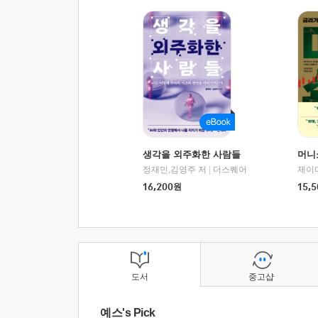
생각을 외주화한 사람들
머니
정재민,김영주 저
|
더스퀘어
16,200
원
15,5
도서
중고샵
예스's Pick