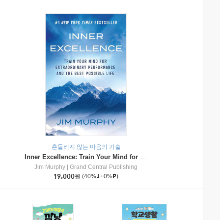
흔들리지 않는 마음의 기술
Inner Excellence: Train Your Mind for Extraordinary Performance and the Best Possible Life
Jim Murphy
|
Grand Central Publishing
19,000
원
(40%
+0%
)