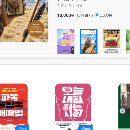
장준호 저
시월
18,000
원
(10% 할인)
1,000원