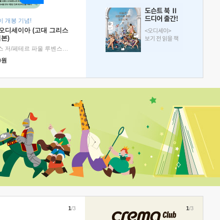
 개봉 기념!
 오디세이아 (고대 그리스
본)
호메로스 저/페테르 파울 루벤스 그림/박문재 역
|
현대지성
0
원
1
/3
1
/3