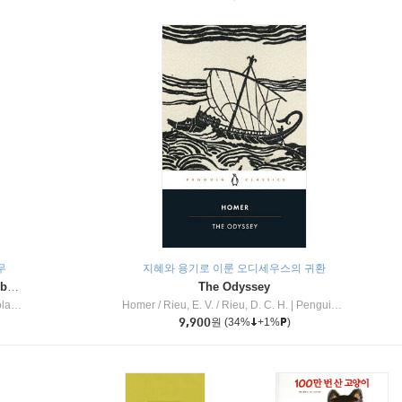
무
지혜와 용기로 이룬 오디세우스의 귀환
Dragon Masters #32 : Heart of the Ruby Dragon (A Branches Book)
The Odyssey
c Inc
Homer / Rieu, E. V. / Rieu, D. C. H.
|
Penguin Group
9,900
원
(34%
+1%
)