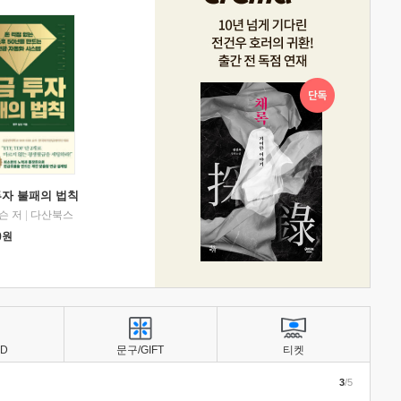
투자 불패의 법칙
슨 저
|
다산북스
0
원
BD
문구/GIFT
티켓
3
/5