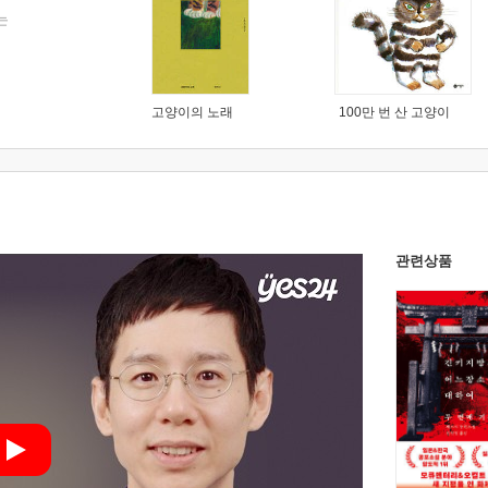
는
고양이의 노래
100만 번 산 고양이
관련상품