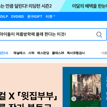
D/LP
DVD/BD
문구
/GIFT
티켓
독서유형검사
장안내
채널예스
사락
예스펀딩
클래스24
여
RBTI Lab
독서유형검사