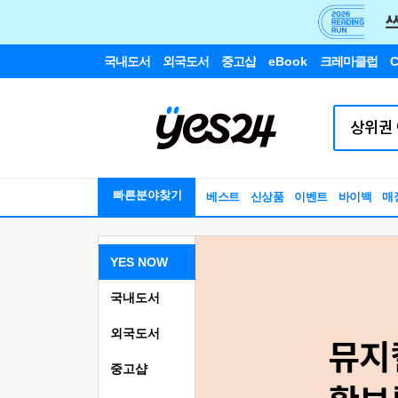
국내도서
외국도서
중고샵
eBook
크레마클럽
C
빠른분야찾기
베스트
신상품
이벤트
바이백
매
YES NOW
국내도서
외국도서
중고샵