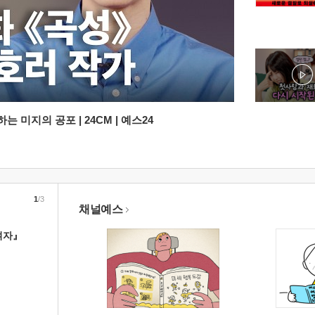
 미지의 공포 | 24CM | 예스24
1
/3
채널예스
여자』