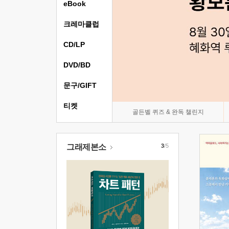
eBook
크레마클럽
CD/LP
DVD/BD
문구/GIFT
티켓
골든벨 퀴즈 & 완독 챌린지
그래제본소
3
/5