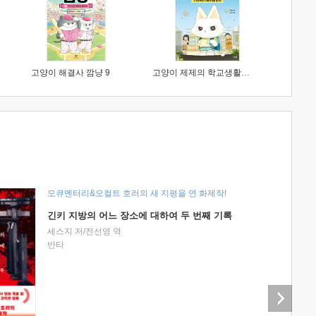
고양이 해결사 깜냥 9
고양이 제제의 학교생활 1 : 초등학생이 이렇게 힘들 줄이야
모큐멘터리&오컬트 호러의 새 지평을 연 화제작!
긴키 지방의 어느 장소에 대하여 두 번째 기록
세스지 저/전선영 역
반타