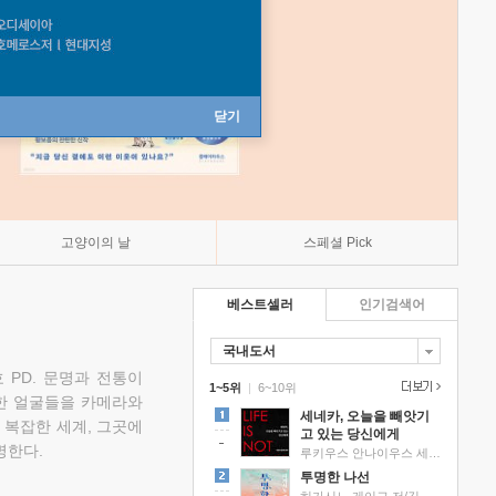
닫기
고양이의 날
스페셜 Pick
베스트셀러
인기검색어
국내도서
 PD. 문명과 전통이
1~5위
|
6~10위
한 얼굴들을 카메라와
세네카, 오늘을 빼앗기
 복잡한 세계, 그곳에
고 있는 당신에게
명한다.
루키우스 안나이우스 세네카 저/하와이 대저택 편역
투명한 나선