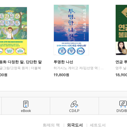
동화 다정한 말, 단단한 말
투명한 나선
연금 
 글그림/고정욱 원저
|
더블북
히가시노 게이고 저/김선영 역
|
북다
영주 닐
00
원
19,800
원
18,90
eBook
CD/LP
DVD/
화제의 책
외국도서
세트도서