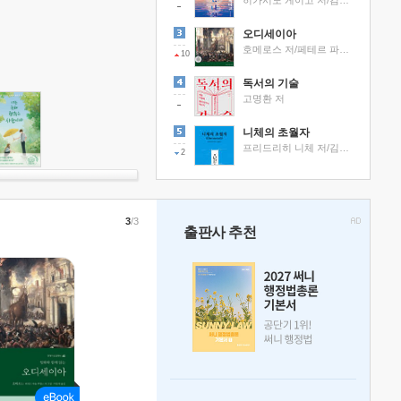
히가시노 게이고 저/김선영 역
오디세이아
호메로스 저/페테르 파울 루벤스 그림/박문재 역
10
독서의 기술
고명환 저
니체의 초월자
프리드리히 니체 저/김철 편역
2
3
/3
출판사 추천