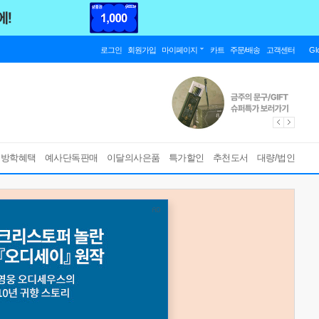
로그인
회원가입
마이페이지
카트
주문/배송
고객센터
Gl
름방학혜택
예사단독판매
이달의사은품
특가할인
추천도서
대량/법인