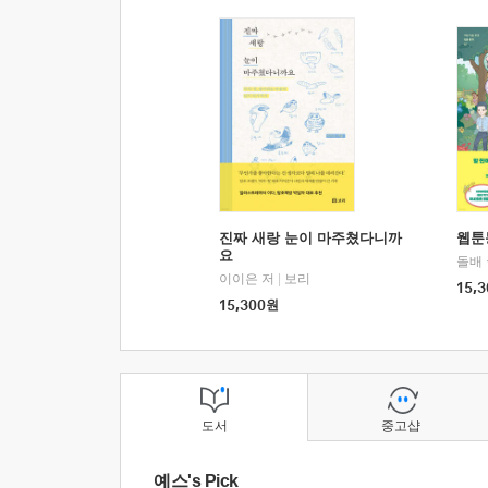
진짜 새랑 눈이 마주쳤다니까
웹툰
요
돌배
이이은 저
|
보리
15,3
15,300
원
도서
중고샵
예스's Pick