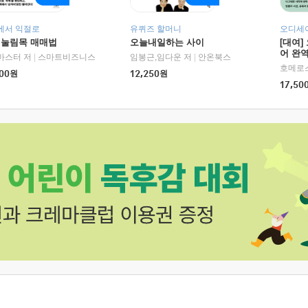
에서 익절로
유퀴즈 할머니
오디세이
 눌림목 매매법
오늘내일하는 사이
[대여]
어 완역
마스터 저
|
스마트비즈니스
임봉근,임다운 저
|
안온북스
00
원
12,250
원
17,50