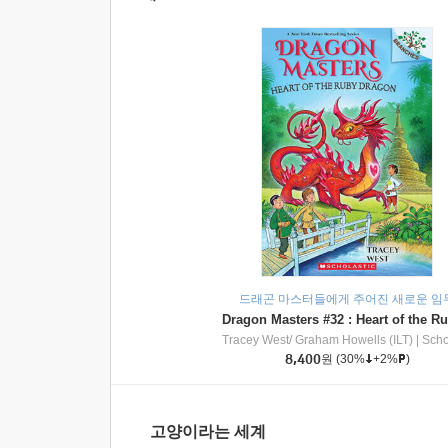
드래곤 마스터들에게 주어진 새로운 임
Tracey West/ Graham Howells (ILT)
|
Scholasti
8,400
원
(30%
+2%
)
고양이라는 세계