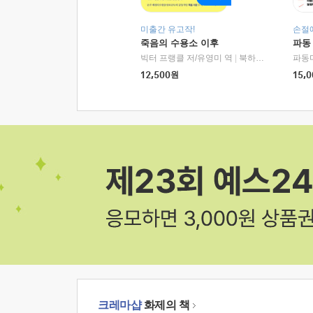
미출간 유고작!
손절
죽음의 수용소 이후
파동
빅터 프랭클 저/유영미 역
|
북하우스
파동
12,500
원
15,0
크레마샵
화제의 책