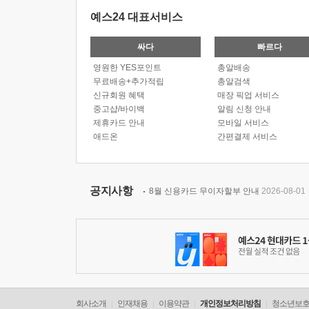
예스24 대표서비스
싸다
빠르다
영원한 YES포인트
총알배송
무료배송+추가적립
총알검색
신규회원 혜택
매장 픽업 서비스
중고샵/바이백
알림 신청 안내
제휴카드 안내
모바일 서비스
애드온
간편결제 서비스
공지사항
8월 신용카드 무이자할부 안내
2026-08-01
회사소개
인재채용
이용약관
개인정보처리방침
청소년보