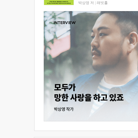
박상영 저
|
래빗홀