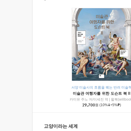
서양 미술사의 흐름을 꿰는 반려 미술
미술관 여행자를 위한 도슨트 북 II
카미유 주노 저/이세진 역
|
윌북(willboo
29,700
원
(10%
+5%
)
고양이라는 세계