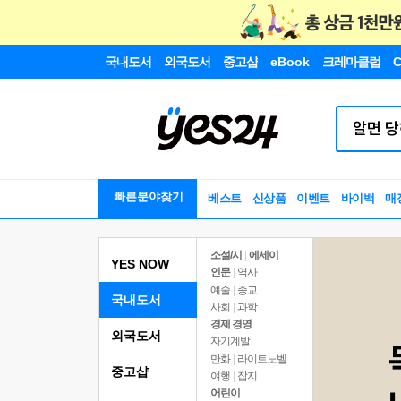
국내도서
외국도서
중고샵
eBook
크레마클럽
C
빠른분야찾기
베스트
신상품
이벤트
바이백
매
소설/시
|
에세이
YES NOW
인문
|
역사
예술
|
종교
국내도서
사회
|
과학
경제 경영
외국도서
자기계발
만화
|
라이트노벨
중고샵
여행
|
잡지
어린이