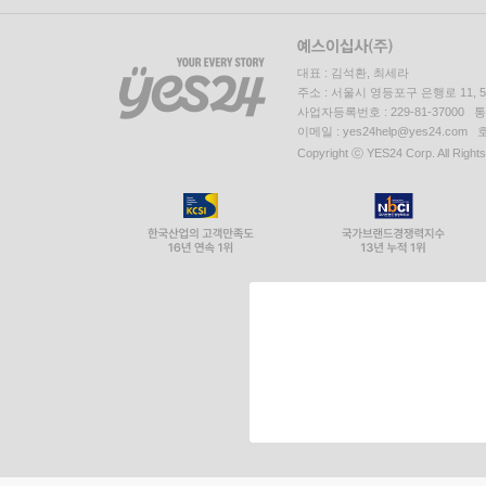
대표 : 김석환, 최세라
주소 : 서울시 영등포구 은행로 11,
사업자등록번호 : 229-81-37000 
이메일 : yes24help@yes24.c
Copyright ⓒ YES24 Corp. All Right