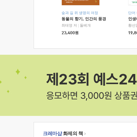
숲과 길 위 생명의 여정
단어
동물의 향기, 인간의 풍경
인생
최태영 저
|
돌베개
황선
23,400
원
19,8
크레마샵
화제의 책