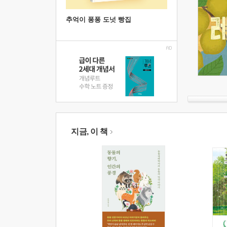
추억이 퐁퐁 도넛 빵집
지금, 이 책