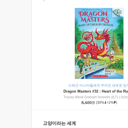
드래곤 마스터들에게 주어진 새로운 임
Tracey West/ Graham Howells (ILT)
|
Scholasti
8,400
원
(30%
+2%
)
고양이라는 세계