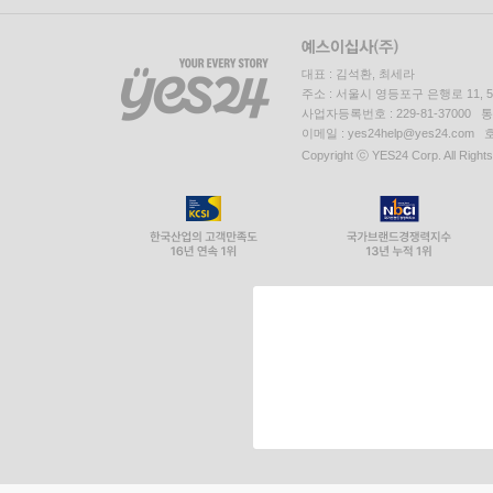
대표 : 김석환, 최세라
주소 : 서울시 영등포구 은행로 11,
사업자등록번호 : 229-81-37000 
이메일 : yes24help@yes24.c
Copyright ⓒ YES24 Corp. All Right