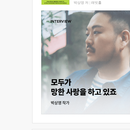
박상영 저
|
래빗홀