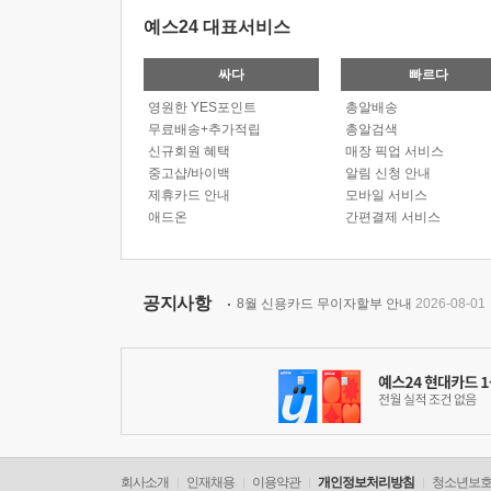
예스24 대표서비스
싸다
빠르다
영원한 YES포인트
총알배송
무료배송+추가적립
총알검색
신규회원 혜택
매장 픽업 서비스
중고샵/바이백
알림 신청 안내
제휴카드 안내
모바일 서비스
애드온
간편결제 서비스
공지사항
8월 신용카드 무이자할부 안내
2026-08-01
회사소개
인재채용
이용약관
개인정보처리방침
청소년보