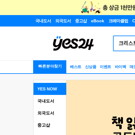
국내도서
외국도서
중고샵
eBook
크레마클럽
C
빠른분야찾기
베스트
신상품
이벤트
바이백
매
YES NOW
국내도서
외국도서
중고샵