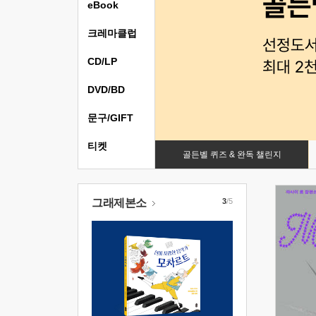
eBook
크레마클럽
CD/LP
DVD/BD
문구/GIFT
티켓
골든벨 퀴즈 & 완독 챌린지
그래제본소
3
/5