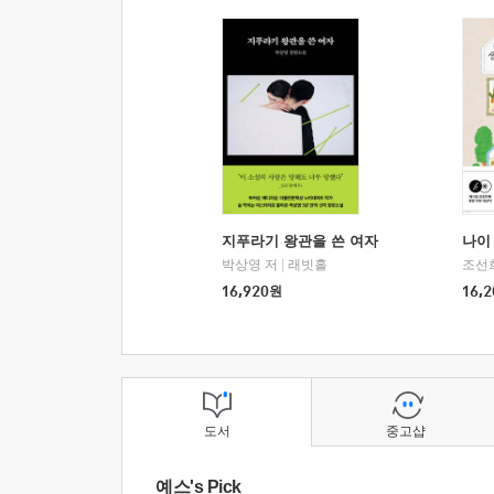
지푸라기 왕관을 쓴 여자
나이 
박상영 저
|
래빗홀
조선
16,920
원
16,2
도서
중고샵
예스's Pick