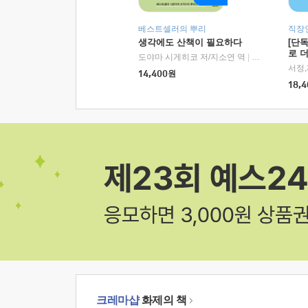
베스트셀러의 뿌리
직장
생각에도 산책이 필요하다
[단
로 
도야마 시게히코 저/지소연 역
|
알에이치코리아(
14,400
원
18,4
크레마샵
화제의 책