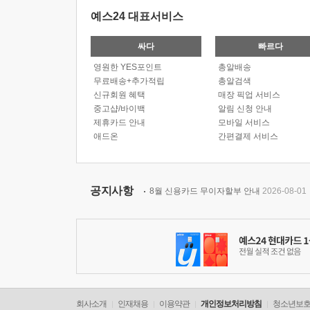
예스24 대표서비스
싸다
빠르다
영원한 YES포인트
총알배송
무료배송+추가적립
총알검색
신규회원 혜택
매장 픽업 서비스
중고샵/바이백
알림 신청 안내
제휴카드 안내
모바일 서비스
애드온
간편결제 서비스
공지사항
8월 신용카드 무이자할부 안내
2026-08-01
회사소개
인재채용
이용약관
개인정보처리방침
청소년보