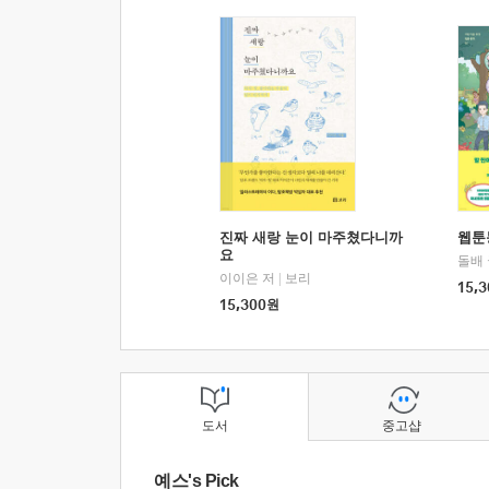
진짜 새랑 눈이 마주쳤다니까
웹툰
요
돌배
이이은 저
|
보리
15,3
15,300
원
도서
중고샵
예스's Pick