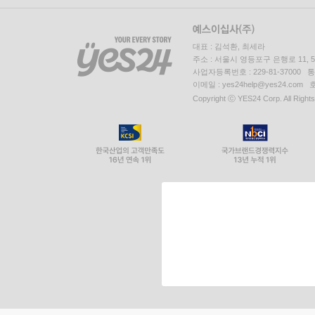
대표 : 김석환, 최세라
주소 : 서울시 영등포구 은행로 11,
사업자등록번호 : 229-81-37000 
이메일 : yes24help@yes24.c
Copyright ⓒ YES24 Corp. All Right