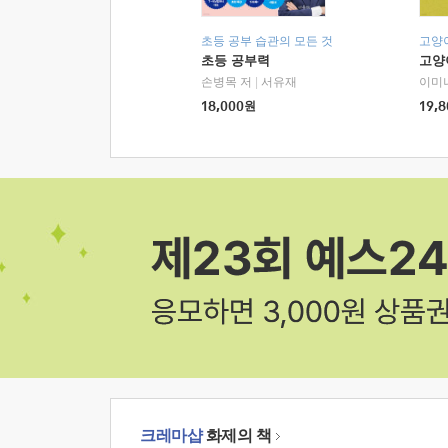
초등 공부 습관의 모든 것
고양
초등 공부력
고양
손병목 저
|
서유재
이미
18,000
원
19,8
크레마샵
화제의 책