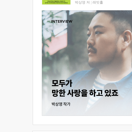
박상영 저
|
래빗홀