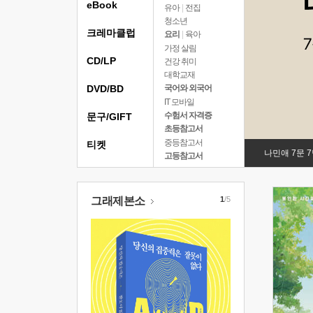
eBook
유아
|
전집
청소년
크레마클럽
요리
|
육아
가정 살림
CD/LP
건강 취미
대학교재
DVD/BD
국어와 외국어
IT 모바일
수험서 자격증
문구/GIFT
초등참고서
중등참고서
티켓
나민애 7문 
고등참고서
그래제본소
1
/5