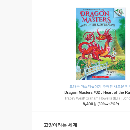
드래곤 마스터들에게 주어진 새로운 임
Tracey West/ Graham Howells (ILT)
|
Scholasti
8,400
원
(30%
+2%
)
고양이라는 세계