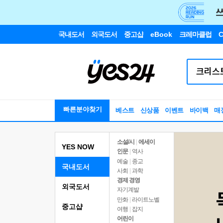
국내도서
외국도서
중고샵
eBook
크레마클럽
C
빠른분야찾기
베스트
신상품
이벤트
바이백
매
소설/시
|
에세이
YES NOW
인문
|
역사
예술
|
종교
국내도서
사회
|
과학
경제 경영
외국도서
자기계발
만화
|
라이트노벨
중고샵
여행
|
잡지
어린이