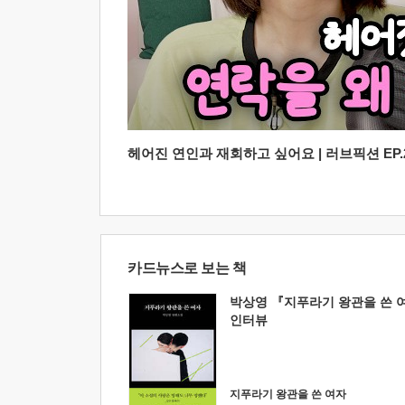
헤어진 연인과 재회하고 싶어요 | 러브픽션 EP.2
카드뉴스로 보는 책
박상영 『지푸라기 왕관을 쓴 
인터뷰
지푸라기 왕관을 쓴 여자