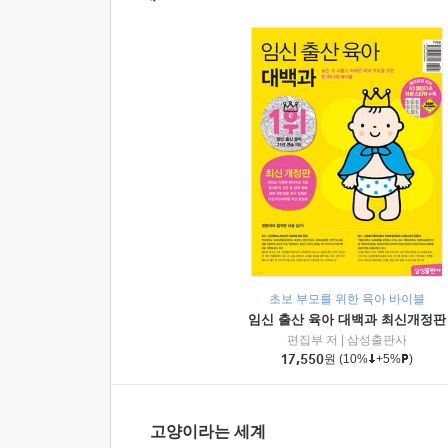
초보 부모를 위한 육아 바이블
임신 출산 육아 대백과 최신개정판
편집부 저
|
삼성출판사
17,550
원
(10%
+5%
)
고양이라는 세계