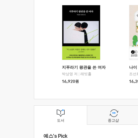
지푸라기 왕관을 쓴 여자
나이 
박상영 저
|
래빗홀
조선
16,920
원
16,2
도서
중고샵
예스's Pick