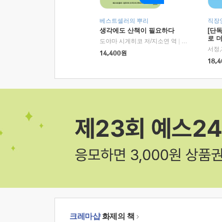
베스트셀러의 뿌리
직장
생각에도 산책이 필요하다
[단
로 
도야마 시게히코 저/지소연 역
|
알에이치코리아(
14,400
원
18,4
크레마샵
화제의 책