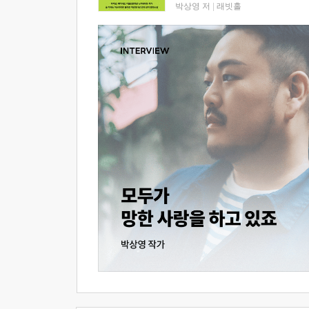
박상영 저
|
래빗홀