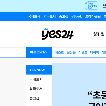
국내도서
외국도서
중고샵
eBook
크레마클럽
C
빠른분야찾기
베스트
신상품
이벤트
바이백
매
YES NOW
국내도서
외국도서
중고샵