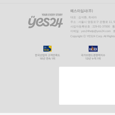
대표 : 김석환, 최세라
주소 : 서울시 영등포구 은행로 11,
사업자등록번호 : 229-81-37000 
이메일 : yes24help@yes24.c
Copyright ⓒ YES24 Corp. All Right