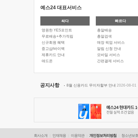
예스24 대표서비스
싸다
빠르다
영원한 YES포인트
총알배송
무료배송+추가적립
총알검색
신규회원 혜택
매장 픽업 서비스
중고샵/바이백
알림 신청 안내
제휴카드 안내
모바일 서비스
애드온
간편결제 서비스
공지사항
8월 신용카드 무이자할부 안내
2026-08-01
회사소개
인재채용
이용약관
개인정보처리방침
청소년보