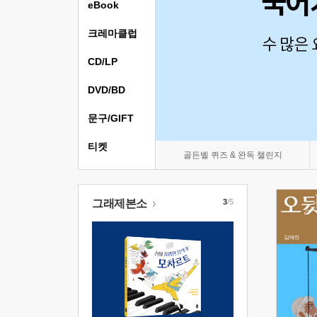
eBook
크레마클럽
CD/LP
DVD/BD
문구/GIFT
티켓
골든벨 퀴즈 & 완독 챌린지
그래제본소
3
/5