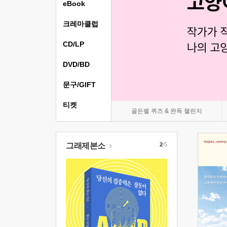
eBook
크레마클럽
CD/LP
DVD/BD
문구/GIFT
티켓
골든벨 퀴즈 & 완독 챌린지
그래제본소
2
/5