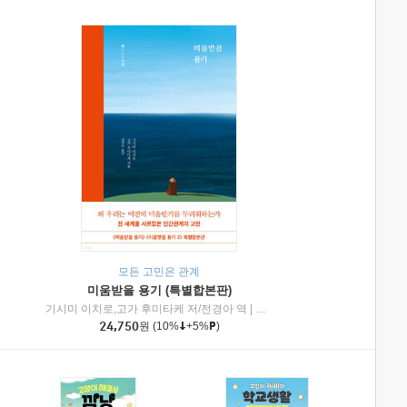
모든 고민은 관계
미움받을 용기 (특별합본판)
기시미 이치로,고가 후미타케 저/전경아 역
|
제이브리즈북스
|
인플루엔셜
24,750
원
(10%
+5%
)