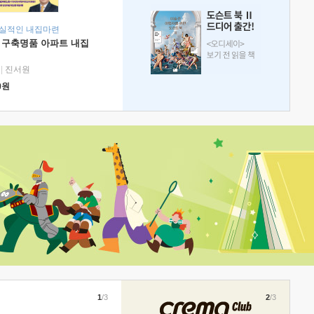
현실적인 내집마련
 구축명품 아파트 내집
|
진서원
0
원
1
/3
2
/3