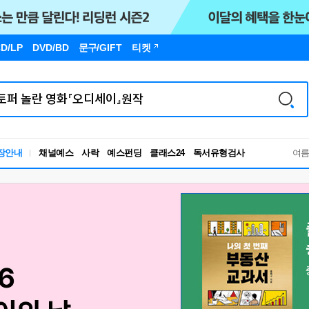
D/LP
DVD/BD
문구
/GIFT
티켓
장안내
채널예스
사락
예스펀딩
클래스24
독서유형검사
여
RBTI Lab
독서유형검사