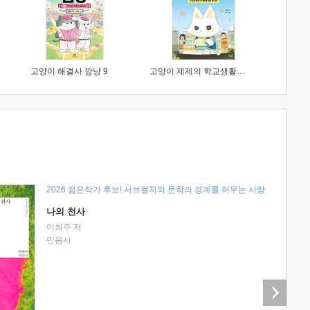
고양이 해결사 깜냥 9
고양이 제제의 학교생활 1 : 초등학생이 이렇게 힘들 줄이야
2026 젊은작가 후보! 서브컬처와 문학의 경계를 허무는 사랑
나의 천사
이희주 저
민음사