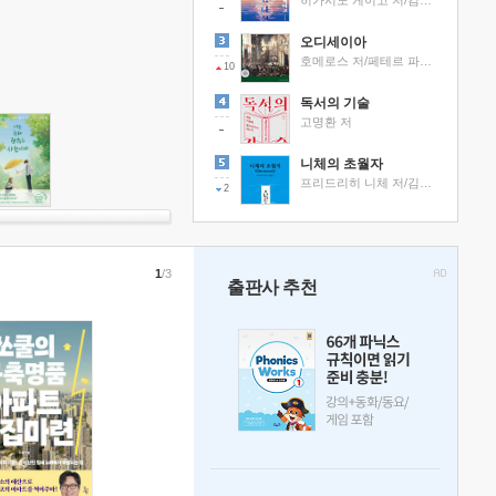
히가시노 게이고 저/김선영 역
오디세이아
호메로스 저/페테르 파울 루벤스 그림/박문재 역
10
독서의 기술
고명환 저
니체의 초월자
프리드리히 니체 저/김철 편역
2
1
/3
출판사 추천