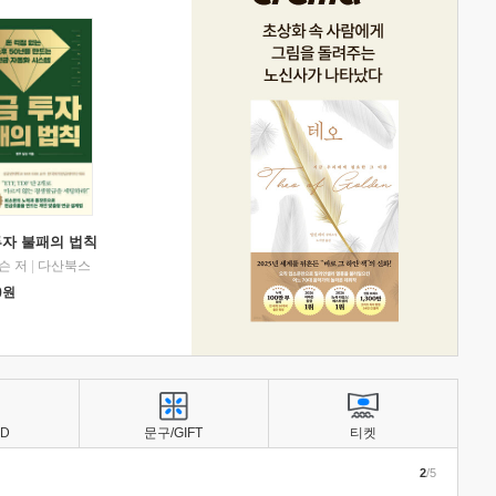
투자 불패의 법칙
슨 저
|
다산북스
0
원
BD
문구/GIFT
티켓
2
/5