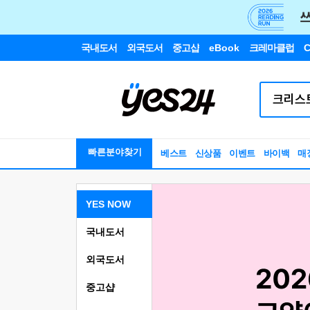
국내도서
외국도서
중고샵
eBook
크레마클럽
C
빠른분야찾기
베스트
신상품
이벤트
바이백
매
YES NOW
국내도서
외국도서
중고샵