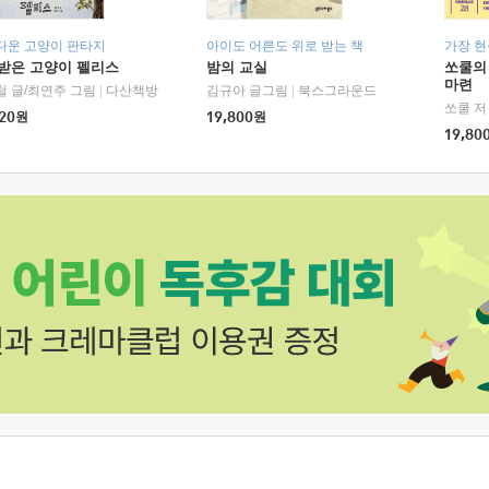
다운 고양이 판타지
아이도 어른도 위로 받는 책
가장 
받은 고양이 펠리스
밤의 교실
쏘쿨의
마련
철 글/최연주 그림
|
다산책방
김규아 글그림
|
북스그라운드
쏘쿨 저
20
원
19,800
원
19,80