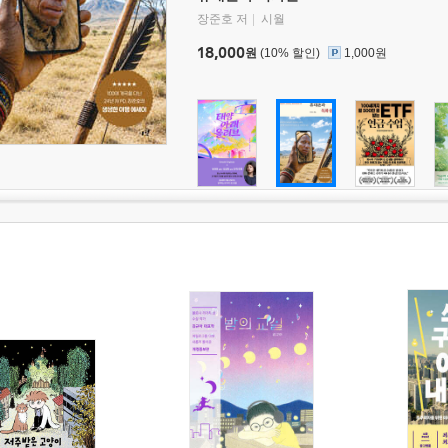
장준호 저
시월
18,000
원
(10% 할인)
1,000원