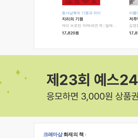
동서남북의 기원과 의미
아름
지리의 기원
저주
제리 브로턴 저/박세연 역
|
알에이치코리아(RHK)
김명
17,820
원
17,8
크레마샵
화제의 책