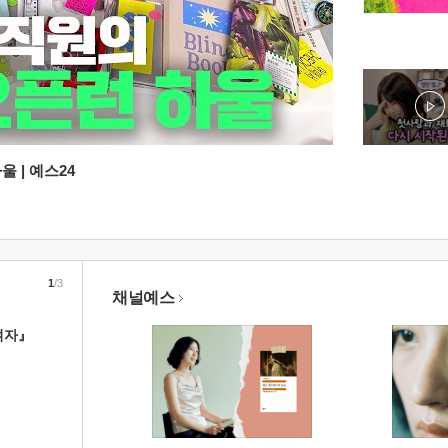
 | 예스24
1
/3
채널예스
여자』