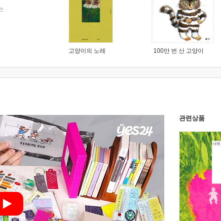
는
고양이의 노래
100만 번 산 고양이
관련상품