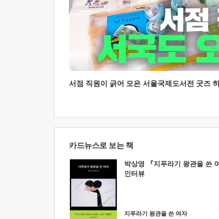
서점 직원이 긁어 모은 서울국제도서전 굿즈 하울
카드뉴스로 보는 책
박상영 『지푸라기 왕관을 쓴 
인터뷰
지푸라기 왕관을 쓴 여자