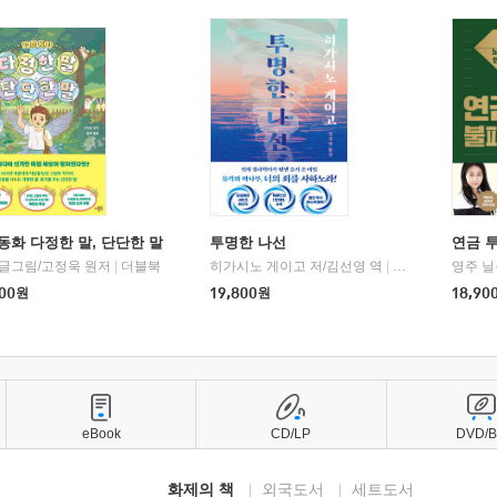
동화 다정한 말, 단단한 말
투명한 나선
연금 
 글그림/고정욱 원저
|
더블북
히가시노 게이고 저/김선영 역
|
북다
영주 닐
00
원
19,800
원
18,90
eBook
CD/LP
DVD/
화제의 책
외국도서
세트도서