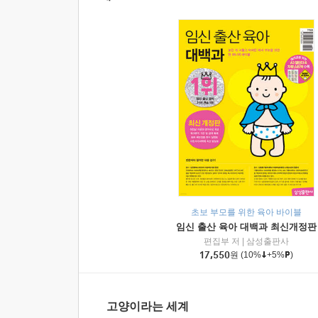
초보 부모를 위한 육아 바이블
임신 출산 육아 대백과 최신개정판
편집부 저
|
삼성출판사
17,550
원
(10%
+5%
)
고양이라는 세계