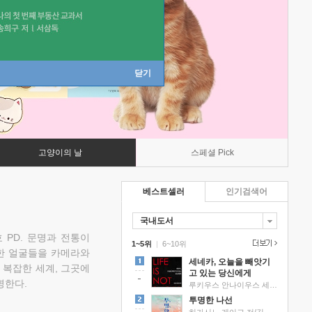
닫기
고양이의 날
스페셜 Pick
베스트셀러
인기검색어
국내도서
 PD. 문명과 전통이
1~5위
|
6~10위
한 얼굴들을 카메라와
세네카, 오늘을 빼앗기
 복잡한 세계, 그곳에
고 있는 당신에게
명한다.
루키우스 안나이우스 세네카 저/하와이 대저택 편역
투명한 나선