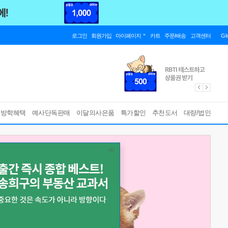
로그인
회원가입
마이페이지
카트
주문/배송
고객센터
Gl
름방학혜택
예사단독판매
이달의사은품
특가할인
추천도서
대량/법인