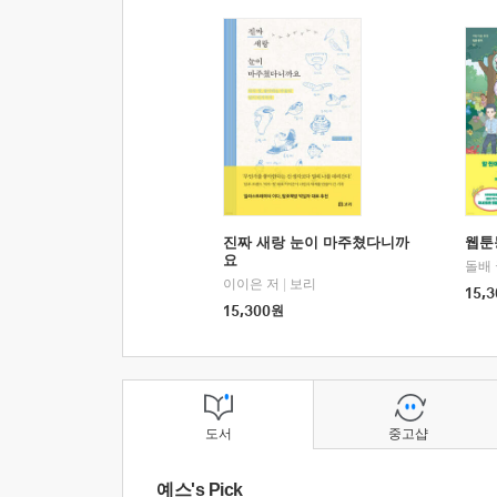
진짜 새랑 눈이 마주쳤다니까
웹툰
요
돌배
이이은 저
|
보리
15,3
15,300
원
도서
중고샵
예스's Pick