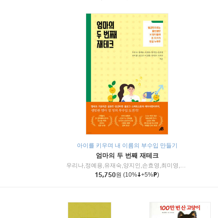
아이를 키우며 내 이름의 부수입 만들기
엄마의 두 번째 재테크
우리나,정예용,유재숙,양지인,손효영,최미영,조민주,이진현,차미숙,서미숙 저
15,750
원
(10%
+5%
)