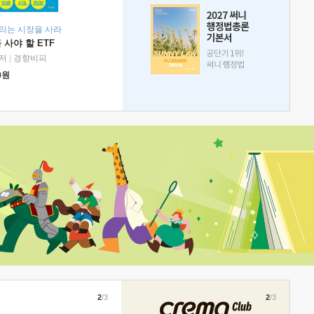
리는 시장을 사라
 사야 할 ETF
저
|
경향비피
0
원
2
/3
2
/3