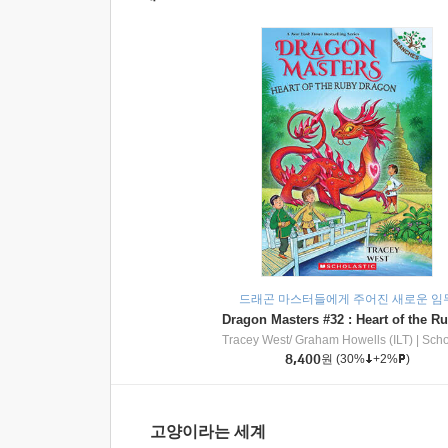
드래곤 마스터들에게 주어진 새로운 임
Tracey West/ Graham Howells (ILT)
|
Scholasti
8,400
원
(30%
+2%
)
고양이라는 세계