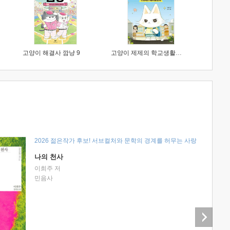
고양이 해결사 깜냥 9
고양이 제제의 학교생활 1 : 초등학생이 이렇게 힘들 줄이야
2026 젊은작가 후보! 서브컬처와 문학의 경계를 허무는 사랑
나의 천사
이희주 저
민음사