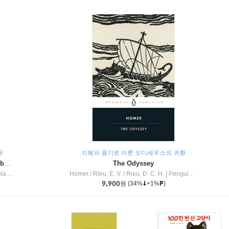
무
지혜와 용기로 이룬 오디세우스의 귀환
Dragon Masters #32 : Heart of the Ruby Dragon (A Branches Book)
The Odyssey
c Inc
Homer / Rieu, E. V. / Rieu, D. C. H.
|
Penguin Group
9,900
원
(34%
+1%
)