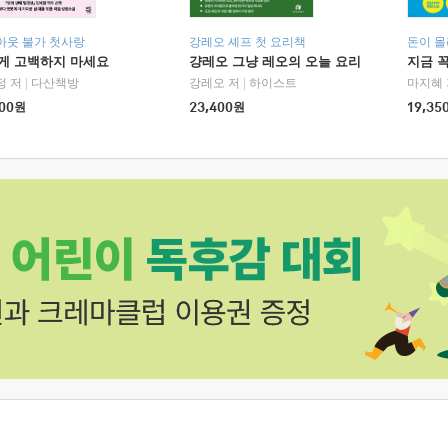
아웃 불가 첫사랑
강레오 셰프 첫 요리책
돈이 몰
에게 고백하지 마세요
걍레오 그냥 레오의 오늘 요리
지금 꼭
정 저
|
다산책방
강레오 저
|
하이스트
마지혜 
00
원
23,400
원
19,35