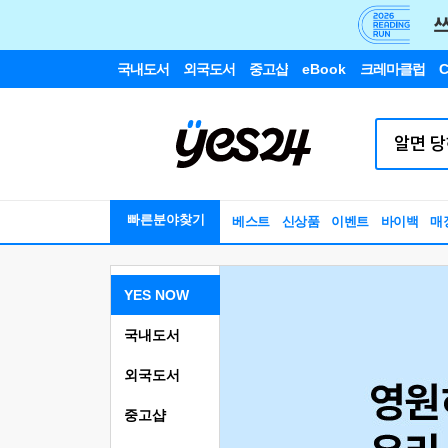
국내도서
외국도서
중고샵
eBook
크레마클럽
C
빠른분야찾기
베스트
신상품
이벤트
바이백
매
YES NOW
국내도서
외국도서
중고샵