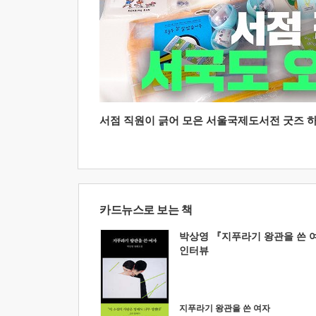
서점 직원이 긁어 모은 서울국제도서전 굿즈 하울
카드뉴스로 보는 책
박상영 『지푸라기 왕관을 쓴 
인터뷰
지푸라기 왕관을 쓴 여자