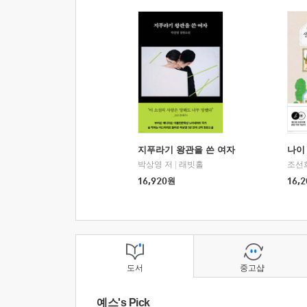
지푸라기 왕관을 쓴 여자
나이 
박상영 저
|
래빗홀
조선
16,920
원
16,2
도서
중고샵
예스's Pick