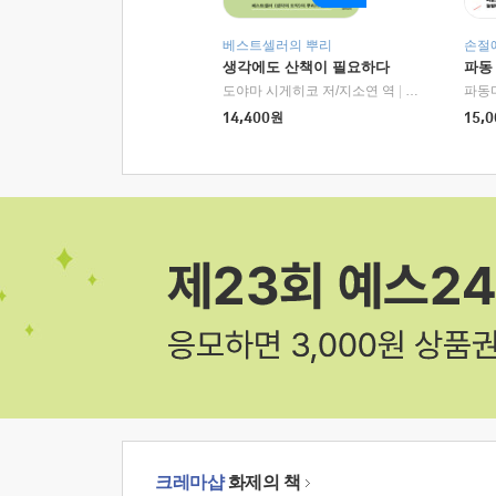
베스트셀러의 뿌리
손절
생각에도 산책이 필요하다
파동
도야마 시게히코 저/지소연 역
|
알에이치코리아(
파동
14,400
원
15,0
크레마샵
화제의 책