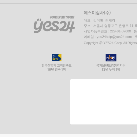
대표 : 김석환, 최세라
주소 : 서울시 영등포구 은행로 11,
사업자등록번호 : 229-81-37000 
이메일 : yes24help@yes24.c
Copyright ⓒ YES24 Corp. All Right