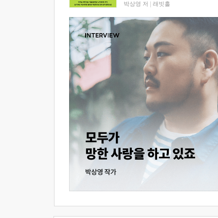
박상영 저
|
래빗홀