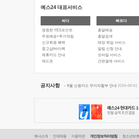
예스24 대표서비스
싸다
빠르다
영원한 YES포인트
총알배송
무료배송+추가적립
총알검색
신규회원 혜택
매장 픽업 서비스
중고샵/바이백
알림 신청 안내
제휴카드 안내
모바일 서비스
애드온
간편결제 서비스
공지사항
8월 신용카드 무이자할부 안내
2026-08-01
회사소개
인재채용
이용약관
개인정보처리방침
청소년보