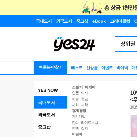
국내도서
외국도서
중고샵
eBook
크레마클럽
C
빠른분야찾기
베스트
신상품
이벤트
바이백
매
소설/시
|
에세이
YES NOW
인문
|
역사
예술
|
종교
국내도서
사회
|
과학
경제 경영
외국도서
자기계발
만화
|
라이트노벨
중고샵
여행
|
잡지
어린이