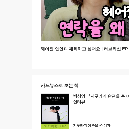
헤어진 연인과 재회하고 싶어요 | 러브픽션 EP.2
카드뉴스로 보는 책
박상영 『지푸라기 왕관을 쓴 
인터뷰
지푸라기 왕관을 쓴 여자