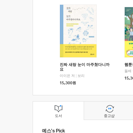
진짜 새랑 눈이 마주쳤다니까
웹툰
요
돌배
이이은 저
|
보리
15,3
15,300
원
도서
중고샵
예스's Pick