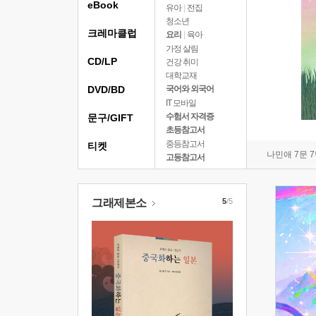
eBook
유아
|
전집
청소년
크레마클럽
요리
|
육아
가정 살림
CD/LP
건강 취미
대학교재
DVD/BD
국어와 외국어
IT 모바일
수험서 자격증
문구/GIFT
초등참고서
중등참고서
티켓
나민애 7문 
고등참고서
그래제본소
5
/5