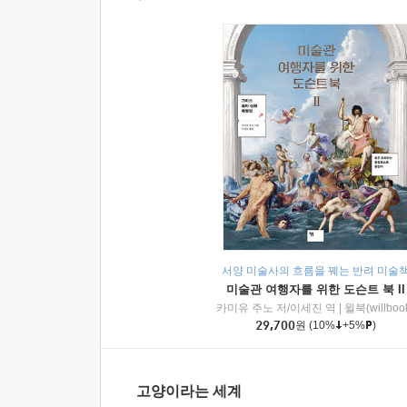
서양 미술사의 흐름을 꿰는 반려 미술
미술관 여행자를 위한 도슨트 북 II
카미유 주노 저/이세진 역
|
윌북(willboo
29,700
원
(10%
+5%
)
고양이라는 세계