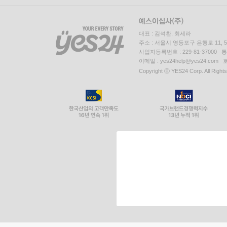
대표 : 김석환, 최세라
주소 : 서울시 영등포구 은행로 11,
사업자등록번호 : 229-81-37000 
이메일 : yes24help@yes24.c
Copyright ⓒ YES24 Corp. All Right