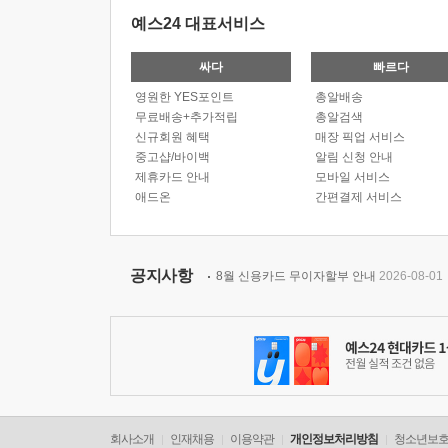
예스24 대표서비스
싸다
빠르다
영원한 YES포인트
총알배송
무료배송+추가적립
총알검색
신규회원 혜택
매장 픽업 서비스
중고샵/바이백
알림 신청 안내
제휴카드 안내
모바일 서비스
애드온
간편결제 서비스
공지사항
8월 신용카드 무이자할부 안내
2026-08-01
회사소개
인재채용
이용약관
개인정보처리방침
청소년보