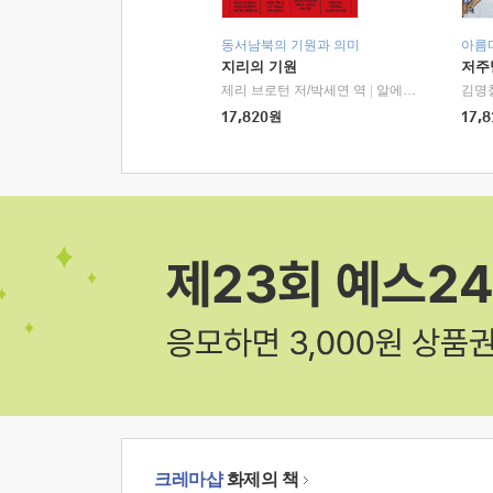
동서남북의 기원과 의미
아름
지리의 기원
저주
제리 브로턴 저/박세연 역
|
알에이치코리아(RHK)
김명
17,820
원
17,8
크레마샵
화제의 책