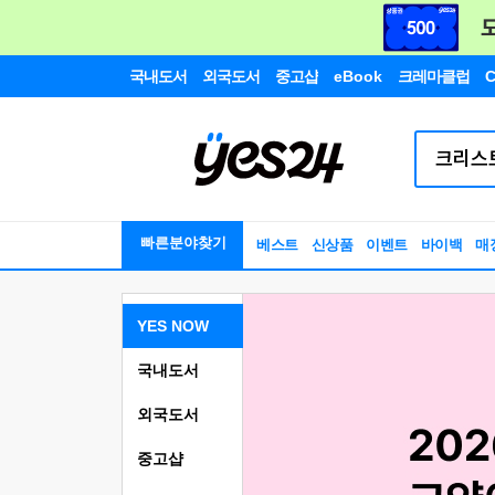
국내도서
외국도서
중고샵
eBook
크레마클럽
C
빠른분야찾기
베스트
신상품
이벤트
바이백
매
YES NOW
국내도서
외국도서
중고샵