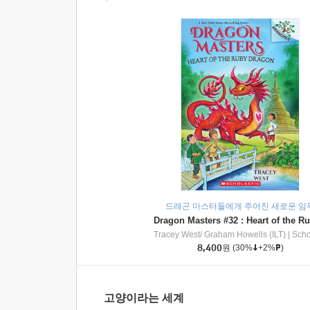
드래곤 마스터들에게 주어진 새로운 임
Tracey West/ Graham Howells (ILT)
|
Scholasti
8,400
원
(30%
+2%
)
고양이라는 세계