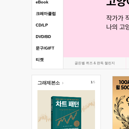
eBook
크레마클럽
CD/LP
DVD/BD
문구/GIFT
티켓
골든벨 퀴즈 & 완독 챌린지
그래제본소
1
/5