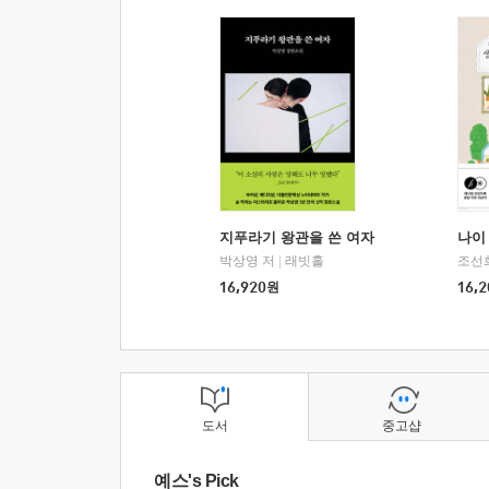
지푸라기 왕관을 쓴 여자
나이 
박상영 저
|
래빗홀
조선
16,920
원
16,2
도서
중고샵
예스's Pick