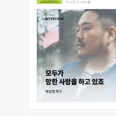
박상영 저
|
래빗홀