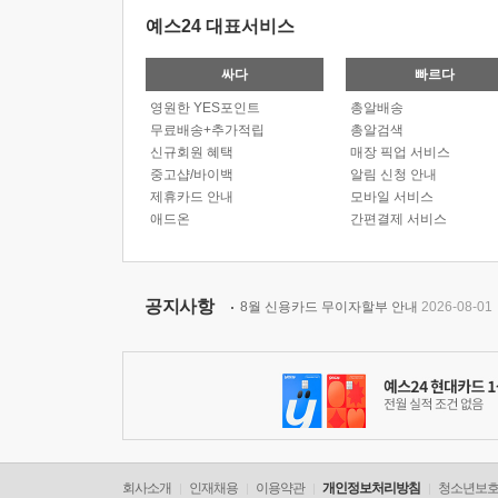
예스24 대표서비스
싸다
빠르다
영원한 YES포인트
총알배송
무료배송+추가적립
총알검색
신규회원 혜택
매장 픽업 서비스
중고샵/바이백
알림 신청 안내
제휴카드 안내
모바일 서비스
애드온
간편결제 서비스
공지사항
8월 신용카드 무이자할부 안내
2026-08-01
회사소개
인재채용
이용약관
개인정보처리방침
청소년보