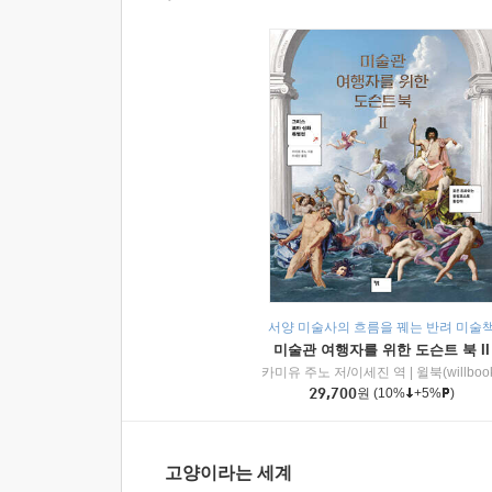
서양 미술사의 흐름을 꿰는 반려 미술
미술관 여행자를 위한 도슨트 북 II
카미유 주노 저/이세진 역
|
윌북(willboo
29,700
원
(10%
+5%
)
고양이라는 세계