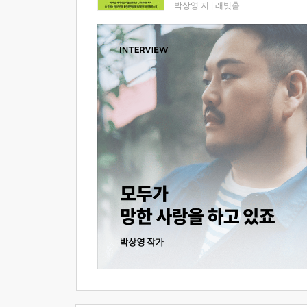
박상영 저
|
래빗홀