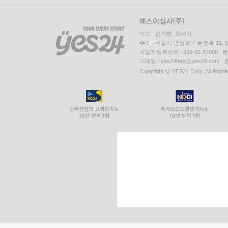
대표 : 김석환, 최세라
주소 : 서울시 영등포구 은행로 11,
사업자등록번호 : 229-81-37000 
이메일 : yes24help@yes24.c
Copyright ⓒ YES24 Corp. All Right