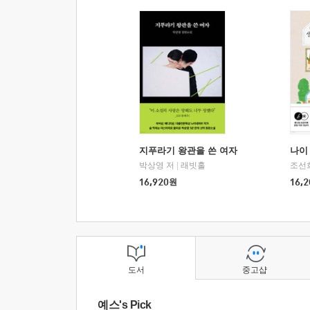
지푸라기 왕관을 쓴 여자
나이 
박상영 저
|
래빗홀
조선
16,920
원
16,2
도서
중고샵
예스's Pick