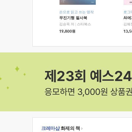
손으로 읽고 쓰는 명작
로그
무진기행 필사북
AI
김승옥 저
|
스타북스
김혜
19,800
원
13,5
크레마샵
화제의 책