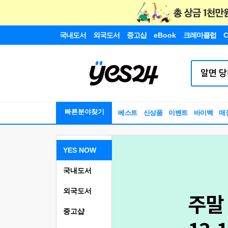
국내도서
외국도서
중고샵
eBook
크레마클럽
C
빠른분야찾기
베스트
신상품
이벤트
바이백
매
YES NOW
국내도서
외국도서
중고샵