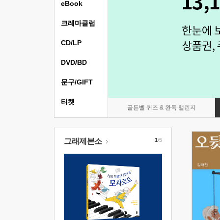
eBook
크레마클럽
CD/LP
DVD/BD
문구/GIFT
티켓
골든벨 퀴즈 & 완독 챌린지
그래제본소
1
/5