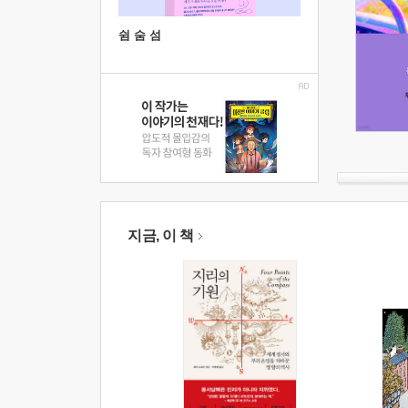
쉼 숨 섬
지금, 이 책