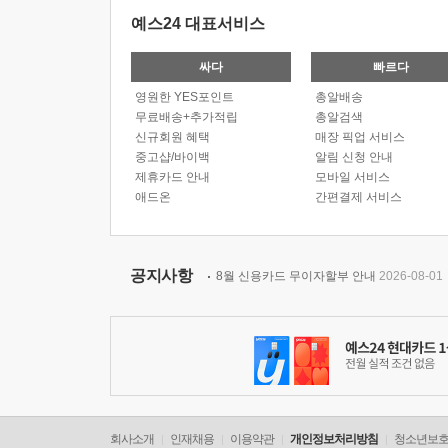
예스24 대표서비스
싸다
빠르다
영원한 YES포인트
총알배송
무료배송+추가적립
총알검색
신규회원 혜택
매장 픽업 서비스
중고샵/바이백
알림 신청 안내
제휴카드 안내
모바일 서비스
애드온
간편결제 서비스
공지사항
8월 신용카드 무이자할부 안내
2026-08-01
회사소개
인재채용
이용약관
개인정보처리방침
청소년보