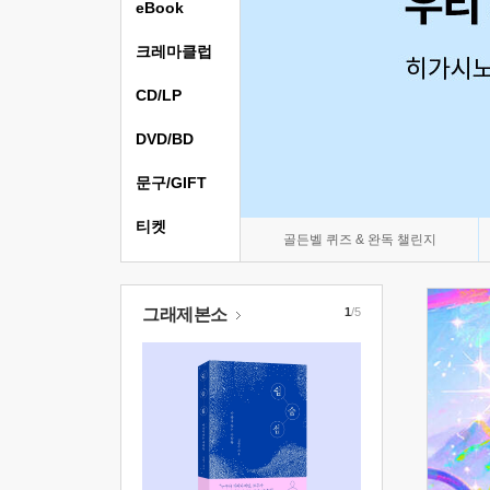
eBook
크레마클럽
CD/LP
DVD/BD
문구/GIFT
티켓
골든벨 퀴즈 & 완독 챌린지
그래제본소
1
/5