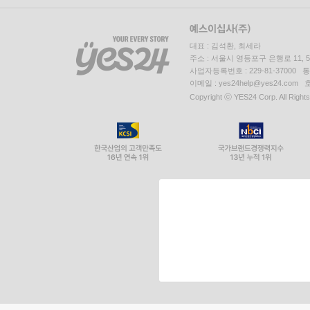
대표 : 김석환, 최세라
주소 : 서울시 영등포구 은행로 11,
사업자등록번호 : 229-81-37000 
이메일 : yes24help@yes24.c
Copyright ⓒ YES24 Corp. All Right