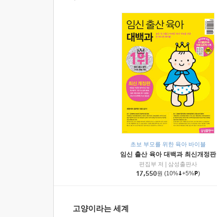
초보 부모를 위한 육아 바이블
임신 출산 육아 대백과 최신개정판
편집부 저
|
삼성출판사
17,550
원
(10%
+5%
)
고양이라는 세계