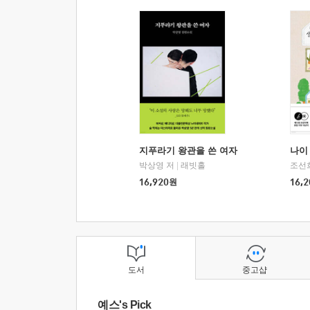
지푸라기 왕관을 쓴 여자
나이 
박상영 저
|
래빗홀
조선
16,920
원
16,2
도서
중고샵
예스's Pick