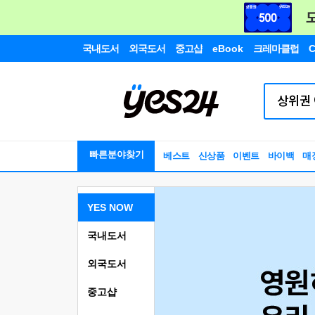
국내도서
외국도서
중고샵
eBook
크레마클럽
C
빠른분야찾기
베스트
신상품
이벤트
바이백
매
YES NOW
국내도서
외국도서
중고샵