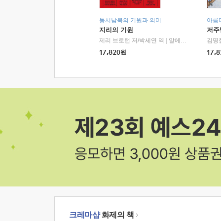
동서남북의 기원과 의미
아름
지리의 기원
저주
제리 브로턴 저/박세연 역
|
알에이치코리아(RHK)
김명
17,820
원
17,8
크레마샵
화제의 책