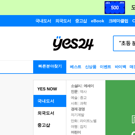
국내도서
외국도서
중고샵
eBook
크레마클럽
C
빠른분야찾기
베스트
신상품
이벤트
바이백
매
소설/시
|
에세이
YES NOW
인문
|
역사
예술
|
종교
국내도서
사회
|
과학
경제 경영
외국도서
자기계발
만화
|
라이트노벨
중고샵
여행
|
잡지
어린이