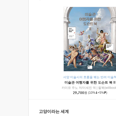
서양 미술사의 흐름을 꿰는 반려 미술
미술관 여행자를 위한 도슨트 북 II
카미유 주노 저/이세진 역
|
윌북(willboo
29,700
원
(10%
+5%
)
고양이라는 세계