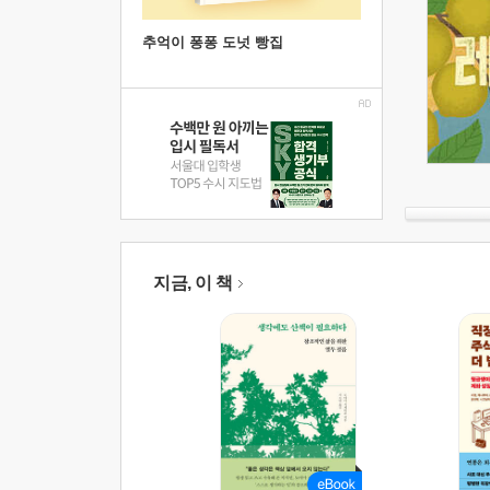
추억이 퐁퐁 도넛 빵집
지금, 이 책