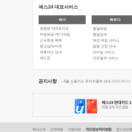
예스24 대표서비스
싸다
빠르다
영원한 YES포인트
총알배송
무료배송+추가적립
총알검색
신규회원 혜택
매장 픽업 서비스
중고샵/바이백
알림 신청 안내
제휴카드 안내
모바일 서비스
애드온
간편결제 서비스
공지사항
8월 신용카드 무이자할부 안내
2026-08-01
회사소개
인재채용
이용약관
개인정보처리방침
청소년보