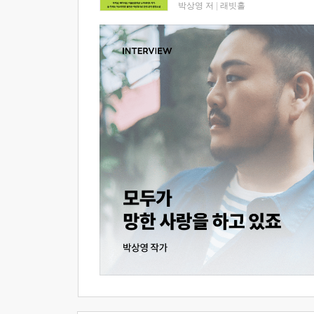
박상영 저
|
래빗홀