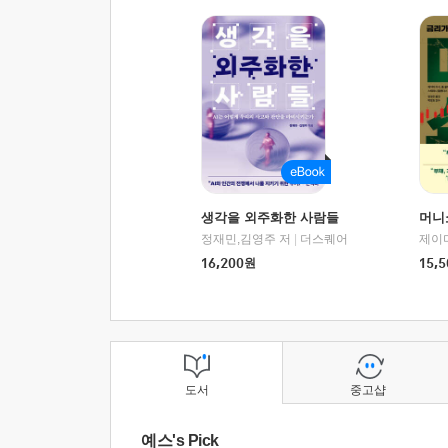
생각을 외주화한 사람들
머니
정재민,김영주 저
|
더스퀘어
16,200
원
15,5
도서
중고샵
예스's Pick