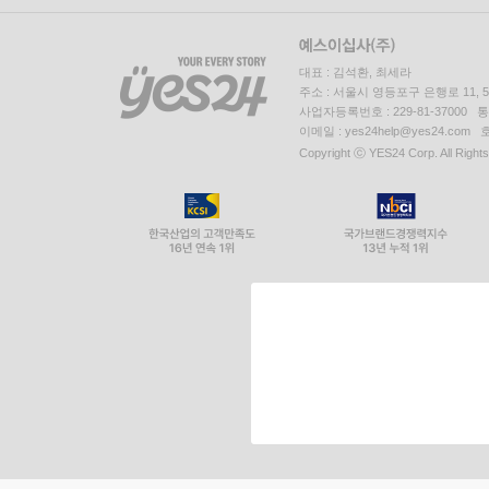
대표 : 김석환, 최세라
주소 : 서울시 영등포구 은행로 11,
사업자등록번호 : 229-81-37000 
이메일 : yes24help@yes24.c
Copyright ⓒ YES24 Corp. All Right