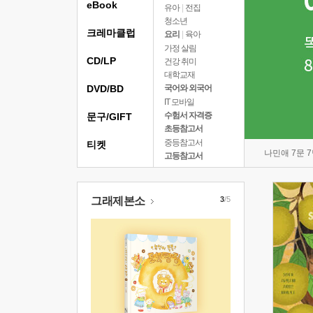
eBook
유아
|
전집
청소년
크레마클럽
요리
|
육아
가정 살림
CD/LP
건강 취미
대학교재
DVD/BD
국어와 외국어
IT 모바일
수험서 자격증
문구/GIFT
초등참고서
중등참고서
티켓
나민애 7문 
고등참고서
그래제본소
3
/5