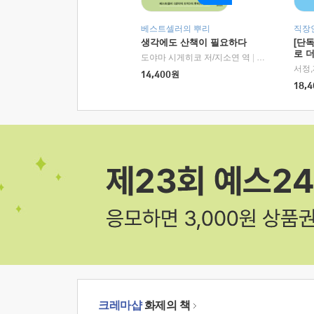
베스트셀러의 뿌리
직장
생각에도 산책이 필요하다
[단
로 
도야마 시게히코 저/지소연 역
|
알에이치코리아(
14,400
원
18,4
크레마샵
화제의 책