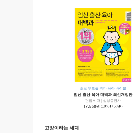
초보 부모를 위한 육아 바이블
임신 출산 육아 대백과 최신개정판
편집부 저
|
삼성출판사
17,550
원
(10%
+5%
)
고양이라는 세계