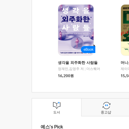
생각을 외주화한 사람들
머니
정재민,김영주 저
|
더스퀘어
16,200
원
15,5
도서
중고샵
예스's Pick