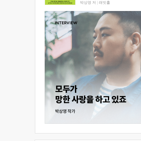
박상영 저
|
래빗홀