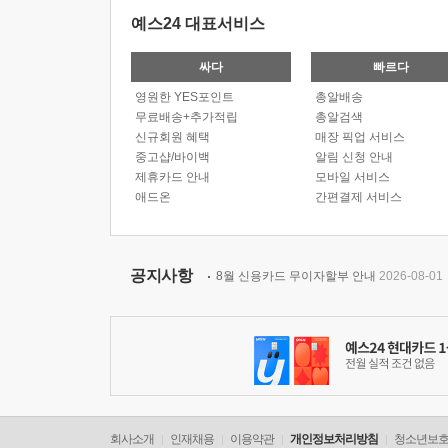
예스24 대표서비스
싸다
빠르다
영원한 YES포인트
총알배송
무료배송+추가적립
총알검색
신규회원 혜택
매장 픽업 서비스
중고샵/바이백
알림 신청 안내
제휴카드 안내
모바일 서비스
애드온
간편결제 서비스
공지사항
8월 신용카드 무이자할부 안내
2026-08-01
회사소개
인재채용
이용약관
개인정보처리방침
청소년보