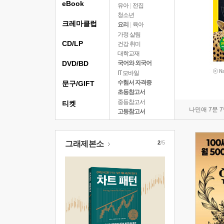
eBook
유아
|
전집
청소년
크레마클럽
요리
|
육아
가정 살림
CD/LP
건강 취미
대학교재
DVD/BD
국어와 외국어
IT 모바일
수험서 자격증
문구/GIFT
초등참고서
중등참고서
티켓
나민애 7문 
고등참고서
그래제본소
2
/5