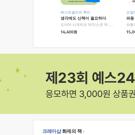
베스트셀러의 뿌리
손절
생각에도 산책이 필요하다
파동
도야마 시게히코 저/지소연 역
|
알에이치코리아(
파동
14,400
원
15,0
크레마샵
화제의 책