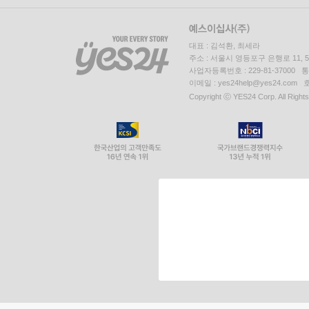
대표 : 김석환, 최세라
주소 : 서울시 영등포구 은행로 11,
사업자등록번호 : 229-81-37000 
이메일 : yes24help@yes24.c
Copyright ⓒ YES24 Corp. All Right