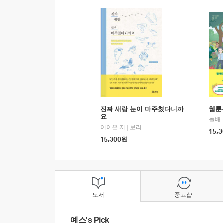
진짜 새랑 눈이 마주쳤다니까
웹툰
요
돌배
이이은 저
|
보리
15,3
15,300
원
도서
중고샵
예스's Pick