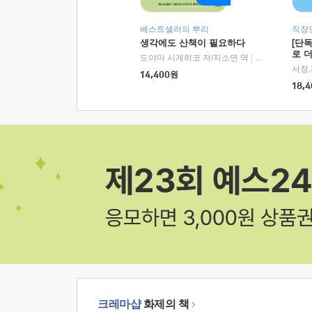
베스트셀러의 뿌리
직장
생각에도 산책이 필요하다
[단
로 
도야마 시게히코 저/지소연 역
|
알에이치코리아(
14,400
원
18,4
크레마샵
화제의 책