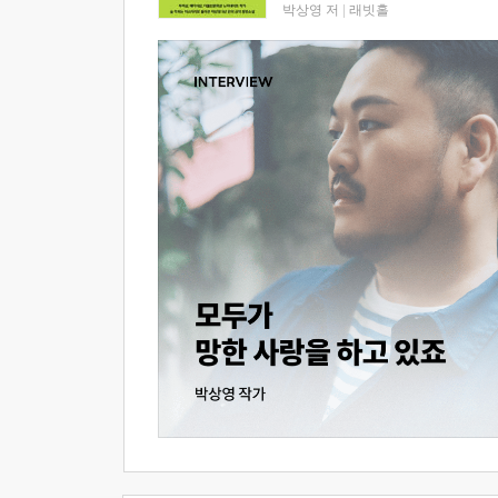
박상영 저
|
래빗홀