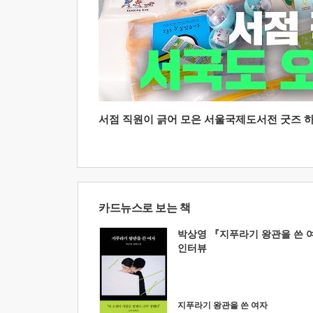
서점 직원이 긁어 모은 서울국제도서전 굿즈 하울
카드뉴스로 보는 책
박상영 『지푸라기 왕관을 쓴 
인터뷰
지푸라기 왕관을 쓴 여자