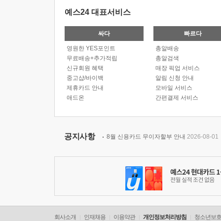
예스24 대표서비스
싸다
빠르다
영원한 YES포인트
총알배송
무료배송+추가적립
총알검색
신규회원 혜택
매장 픽업 서비스
중고샵/바이백
알림 신청 안내
제휴카드 안내
모바일 서비스
애드온
간편결제 서비스
공지사항
8월 신용카드 무이자할부 안내
2026-08-01
회사소개
인재채용
이용약관
개인정보처리방침
청소년보