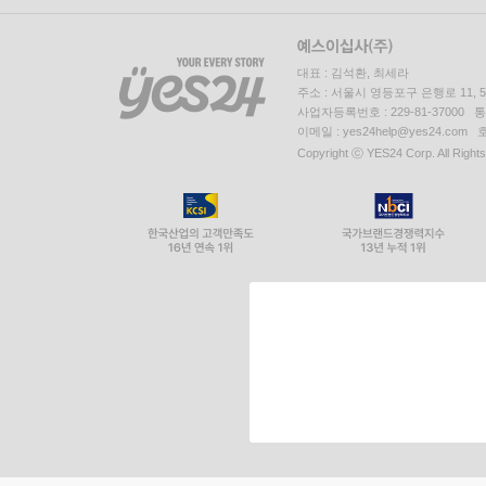
대표 : 김석환, 최세라
주소 : 서울시 영등포구 은행로 11,
사업자등록번호 : 229-81-37000 
이메일 : yes24help@yes24.c
Copyright ⓒ YES24 Corp. All Right