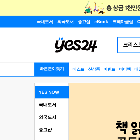
국내도서
외국도서
중고샵
eBook
크레마클럽
C
빠른분야찾기
베스트
신상품
이벤트
바이백
매
YES NOW
국내도서
외국도서
중고샵