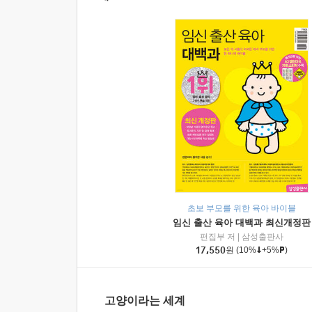
초보 부모를 위한 육아 바이블
임신 출산 육아 대백과 최신개정판
편집부 저
|
삼성출판사
17,550
원
(10%
+5%
)
고양이라는 세계