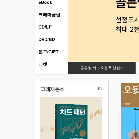
eBook
크레마클럽
CD/LP
DVD/BD
문구/GIFT
티켓
골든벨 퀴즈 & 완독 챌린지
그래제본소
5
/5