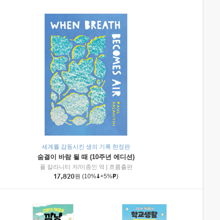
세계를 감동시킨 생의 기록 한정판
숨결이 바람 될 때 (10주년 에디션)
|
미래엔아이세움
폴 칼라니티 저/이종인 역
|
흐름출판
17,820
원
(10%
+5%
)