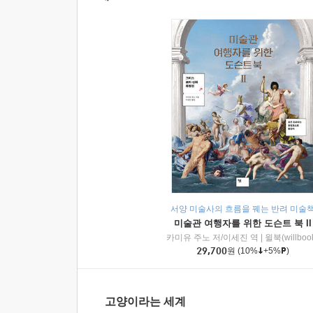
서양 미술사의 흐름을 꿰는 반려 미술
미술관 여행자를 위한 도슨트 북 II
카미유 주노 저/이세진 역
|
윌북(willboo
29,700
원
(10%
+5%
)
고양이라는 세계