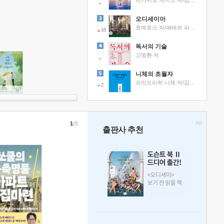
히가시노 게이고 저/김선영 역
오디세이아
호메로스 저/페테르 파울 루벤스 그림/박문재 역
10
독서의 기술
고명환 저
니체의 초월자
프리드리히 니체 저/김철 편역
2
1
/3
출판사 추천