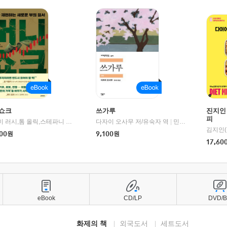
쇼크
쓰가루
진지인
피
제이미 러시,톰 올릭,스테파니 플랜더스 편저/임경은 역/박정호 감수
다자이 오사무 저/유숙자 역
|
교보문고
|
민음사
김지인(
00
원
9,100
원
17,60
eBook
CD/LP
DVD/
화제의 책
외국도서
세트도서