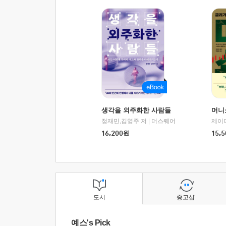
생각을 외주화한 사람들
머니
정재민,김영주 저
|
더스퀘어
16,200
원
15,5
도서
중고샵
예스's Pick