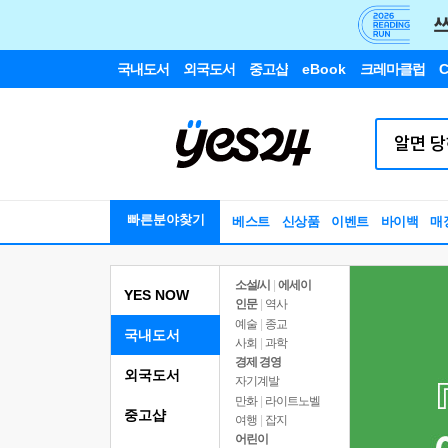
국내도서
외국도서
중고샵
eBook
크레마클럽
C
빠른분야찾기
베스트
신상품
이벤트
바이백
매
소설/시
|
에세이
YES NOW
인문
|
역사
예술
|
종교
국내도서
사회
|
과학
경제 경영
외국도서
자기계발
만화
|
라이트노벨
중고샵
여행
|
잡지
어린이