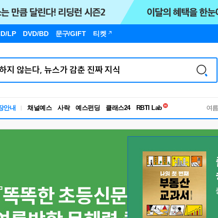
D/LP
DVD/BD
문구
/GIFT
티켓
독서유형검사
RBTI Lab
장안내
채널예스
사락
예스펀딩
클래스24
독서유형검사
여