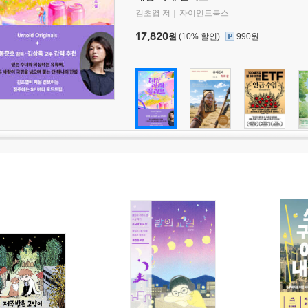
김초엽 저
자이언트북스
17,820
원
(10% 할인)
990원