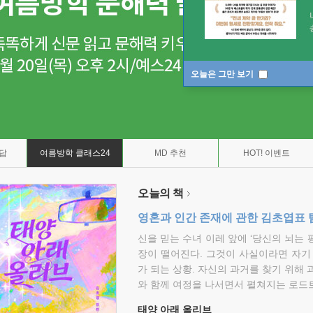
오늘은 그만 보기
7답
여름방학 클래스24
MD 추천
HOT! 이벤트
오늘의 책
영혼과 인간 존재에 관한 김초엽표 
신을 믿는 수녀 이레 앞에 ‘당신의 뇌는 
장이 떨어진다. 그것이 사실이라면 자기
가 되는 상황. 자신의 과거를 찾기 위해 
와 함께 여정을 나서면서 펼쳐지는 로드트
태양 아래 올리브