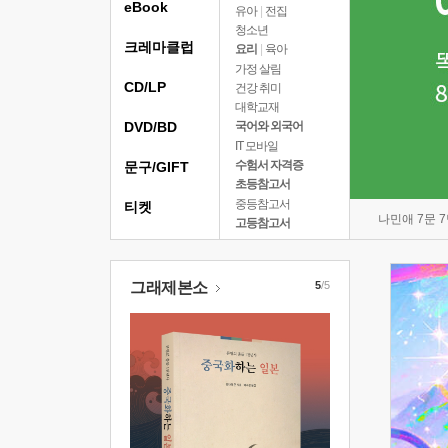
eBook
유아
|
전집
청소년
크레마클럽
요리
|
육아
가정 살림
CD/LP
건강 취미
대학교재
DVD/BD
국어와 외국어
IT 모바일
수험서 자격증
문구/GIFT
초등참고서
중등참고서
티켓
나민애 7문 
고등참고서
그래제본소
5
/5