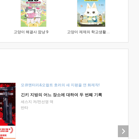
고양이 해결사 깜냥 9
고양이 제제의 학교생활 1 : 초등학생이 이렇게 힘들 줄이야
모큐멘터리&오컬트 호러의 새 지평을 연 화제작!
긴키 지방의 어느 장소에 대하여 두 번째 기록
세스지 저/전선영 역
반타