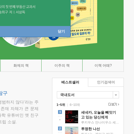
닫기
화제의 책
이주의 책
이책 어때?
베스트셀러
인기검색어
탐구
국내도서
평범하지 않다’라는 주
1~5위
|
6~10위
 존재 자체가 큰 문제
세네카, 오늘을 빼앗기
과학 유튜버인 옛 친구
고 있는 당신에게
립 소설.
루키우스 안나이우스 세네카 저/하와이 대저택 편역
투명한 나선