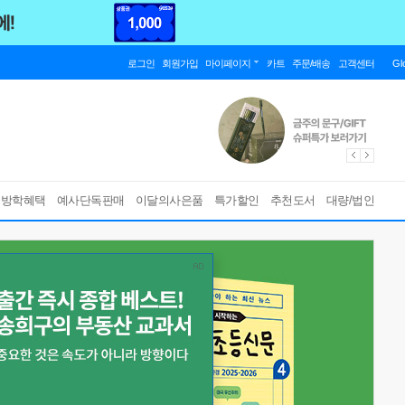
로그인
회원가입
마이페이지
카트
주문/배송
고객센터
Gl
름방학혜택
예사단독판매
이달의사은품
특가할인
추천도서
대량/법인