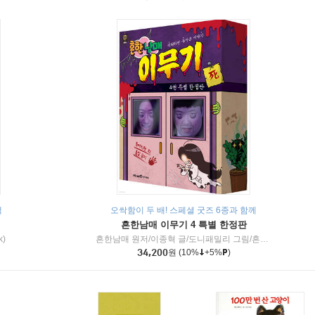
책
오싹함이 두 배! 스페셜 굿즈 6종과 함께
흔한남매 이무기 4 특별 한정판
k)
흔한남매 원저/이종혁 글/도니패밀리 그림/흔한컴퍼니 감수
34,200
원
(10%
+5%
)