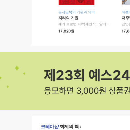
동서남북의 기원과 의미
아름
지리의 기원
저주
제리 브로턴 저/박세연 역
|
알에이치코리아(RHK)
김명
17,820
원
17,8
크레마샵
화제의 책