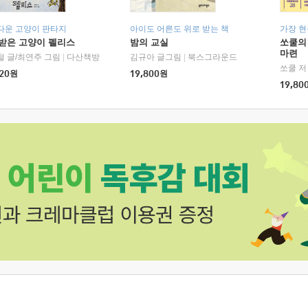
다운 고양이 판타지
아이도 어른도 위로 받는 책
가장 
받은 고양이 펠리스
밤의 교실
쏘쿨의
마련
철 글/최연주 그림
|
다산책방
김규아 글그림
|
북스그라운드
쏘쿨 저
20
원
19,800
원
19,80