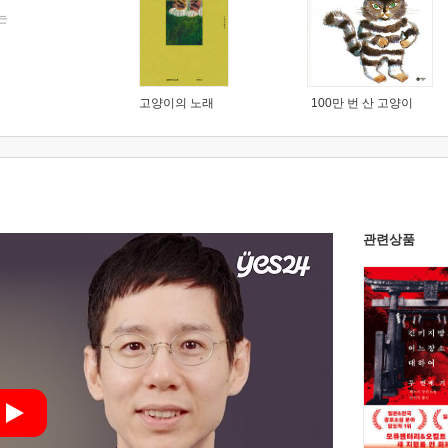
는
고양이의 노래
100만 번 산 고양이
관련상품