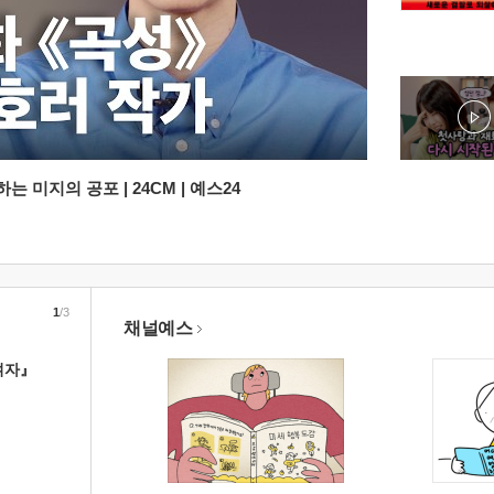
 미지의 공포 | 24CM | 예스24
1
/3
채널예스
여자』