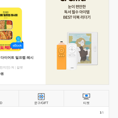
 다이어트 밀프렙 레시
진지인) 저
|
길벗
0
원
BD
문구/GIFT
티켓
1
/5