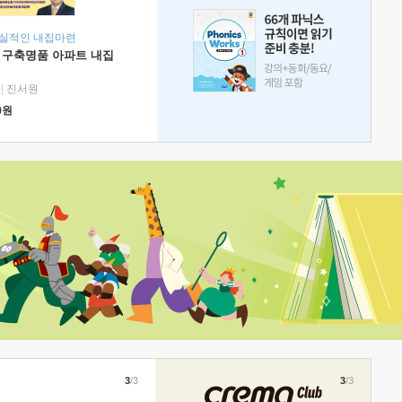
현실적인 내집마련
 구축명품 아파트 내집
|
진서원
0
원
3
/3
3
/3