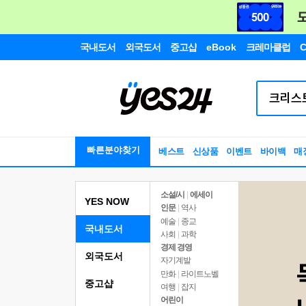
국내도서
외국도서
중고샵
eBook
크레마클럽
C
빠른분야찾기
베스트
신상품
이벤트
바이백
매
소설/시
|
에세이
YES NOW
인문
|
역사
예술
|
종교
국내도서
사회
|
과학
경제 경영
외국도서
자기계발
만화
|
라이트노벨
중고샵
여행
|
잡지
어린이