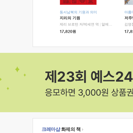
동서남북의 기원과 의미
아름
지리의 기원
저주
제리 브로턴 저/박세연 역
|
알에이치코리아(RHK)
김명
17,820
원
17,8
크레마샵
화제의 책