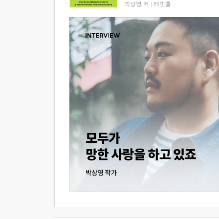
박상영 저
|
래빗홀