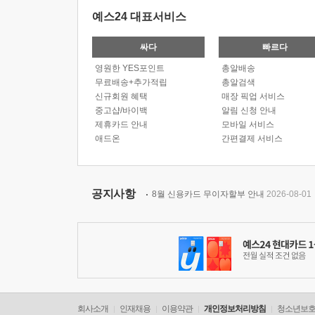
예스24 대표서비스
싸다
빠르다
영원한 YES포인트
총알배송
무료배송+추가적립
총알검색
신규회원 혜택
매장 픽업 서비스
중고샵/바이백
알림 신청 안내
제휴카드 안내
모바일 서비스
애드온
간편결제 서비스
공지사항
8월 신용카드 무이자할부 안내
2026-08-01
회사소개
인재채용
이용약관
개인정보처리방침
청소년보