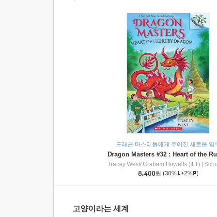
드래곤 마스터들에게 주어진 새로운 임
Tracey West/ Graham Howells (ILT)
|
Scholasti
8,400
원
(30%
+2%
)
고양이라는 세계