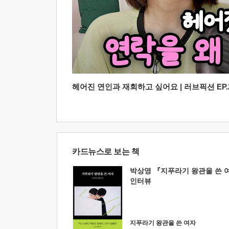
헤어진 연인과 재회하고 싶어요 | 러브픽션 EP.2
카드뉴스로 보는 책
박상영 『지푸라기 왕관을 쓴 
인터뷰
지푸라기 왕관을 쓴 여자