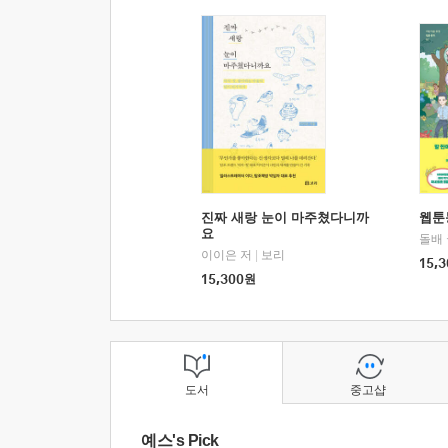
진짜 새랑 눈이 마주쳤다니까
웹툰
요
돌배
이이은 저
|
보리
15,3
15,300
원
도서
중고샵
예스's Pick