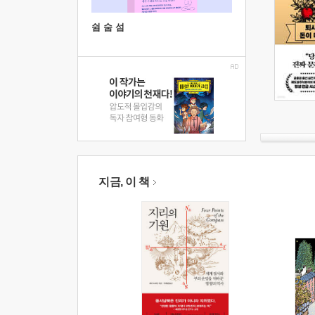
쉼 숨 섬
지금, 이 책