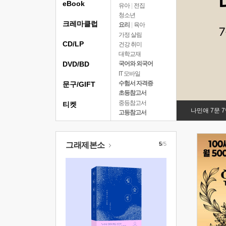
eBook
유아
|
전집
청소년
크레마클럽
요리
|
육아
가정 살림
CD/LP
건강 취미
대학교재
DVD/BD
국어와 외국어
IT 모바일
수험서 자격증
문구/GIFT
초등참고서
중등참고서
티켓
나민애 7문 
고등참고서
그래제본소
5
/5