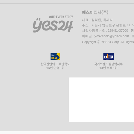
대표 : 김석환, 최세라
주소 : 서울시 영등포구 은행로 11,
사업자등록번호 : 229-81-37000 
이메일 : yes24help@yes24.c
Copyright ⓒ YES24 Corp. All Right