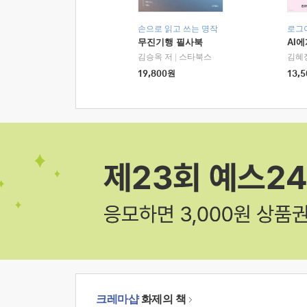
손으로 읽고 쓰는 명작
로그
무진기행 필사북
AI
김승옥 저
|
스타북스
김혜
19,800
원
13,5
크레마샵
화제의 책