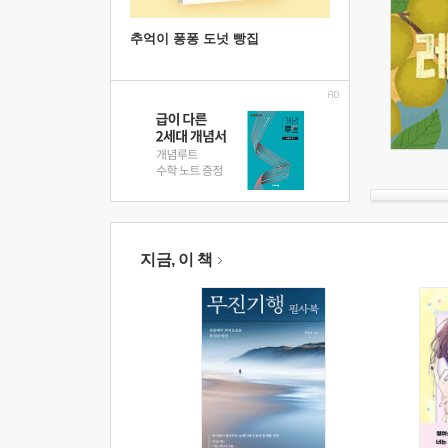
추억이 퐁퐁 도넛 빵집
지금, 이 책