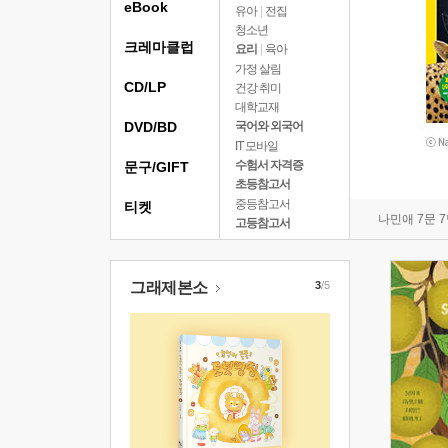
eBook
유아
|
전집
청소년
크레마클럽
요리
|
육아
가정 살림
CD/LP
건강 취미
대학교재
DVD/BD
국어와 외국어
IT 모바일
수험서 자격증
문구/GIFT
초등참고서
중등참고서
티켓
나민애 7문 
고등참고서
그래제본소
3
/5