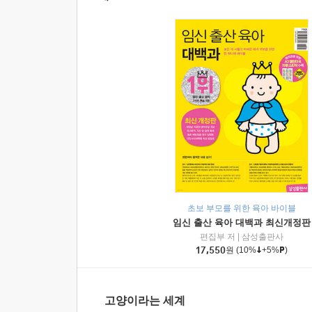
초보 부모를 위한 육아 바이블
임신 출산 육아 대백과 최신개정판
편집부 저
|
삼성출판사
17,550
원
(10%
+5%
)
고양이라는 세계