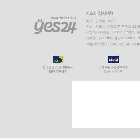
대표 : 김석환, 최세라
주소 : 서울시 영등포구 은행로 11,
사업자등록번호 : 229-81-37000 
이메일 : yes24help@yes24.c
Copyright ⓒ YES24 Corp. All Right