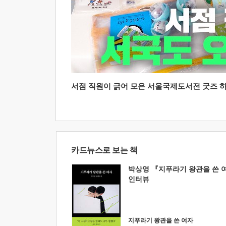
서점 직원이 긁어 모은 서울국제도서전 굿즈 하울
카드뉴스로 보는 책
박상영 『지푸라기 왕관을 쓴 
인터뷰
지푸라기 왕관을 쓴 여자