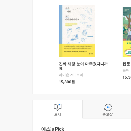
진짜 새랑 눈이 마주쳤다니까
웹툰
요
돌배
이이은 저
|
보리
15,3
15,300
원
도서
중고샵
예스's Pick