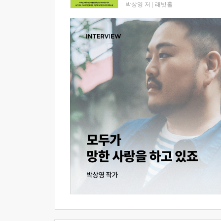
박상영 저
|
래빗홀