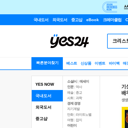
국내도서
외국도서
중고샵
eBook
크레마클럽
C
빠른분야찾기
베스트
신상품
이벤트
바이백
매
소설/시
|
에세이
YES NOW
인문
|
역사
예술
|
종교
국내도서
사회
|
과학
경제 경영
외국도서
자기계발
만화
|
라이트노벨
중고샵
여행
|
잡지
어린이