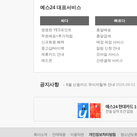
예스24 대표서비스
싸다
빠르다
영원한 YES포인트
총알배송
무료배송+추가적립
총알검색
신규회원 혜택
매장 픽업 서비스
중고샵/바이백
알림 신청 안내
제휴카드 안내
모바일 서비스
애드온
간편결제 서비스
공지사항
8월 신용카드 무이자할부 안내
2026-08-01
회사소개
인재채용
이용약관
개인정보처리방침
청소년보