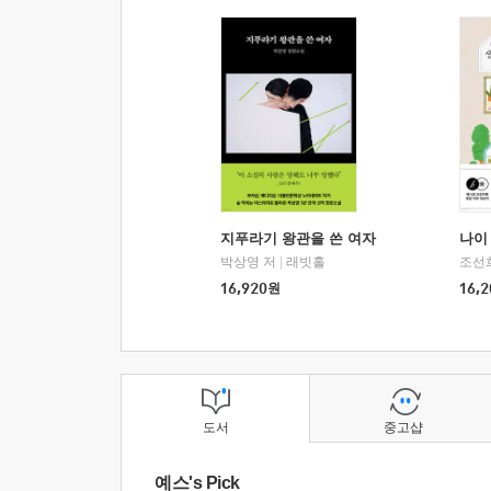
지푸라기 왕관을 쓴 여자
나이 
박상영 저
|
래빗홀
조선
16,920
원
16,2
도서
중고샵
예스's Pick