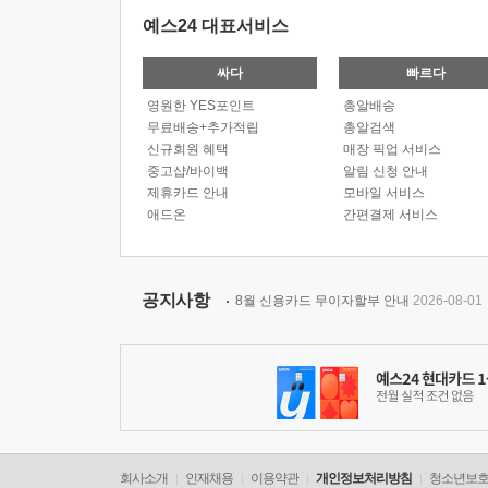
예스24 대표서비스
싸다
빠르다
영원한 YES포인트
총알배송
무료배송+추가적립
총알검색
신규회원 혜택
매장 픽업 서비스
중고샵/바이백
알림 신청 안내
제휴카드 안내
모바일 서비스
애드온
간편결제 서비스
공지사항
8월 신용카드 무이자할부 안내
2026-08-01
회사소개
인재채용
이용약관
개인정보처리방침
청소년보