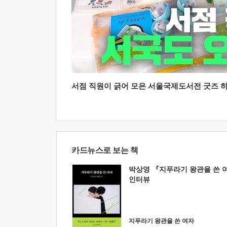
서점 직원이 긁어 모은 서울국제도서전 굿즈 하울
카드뉴스로 보는 책
박상영 『지푸라기 왕관을 쓴 
인터뷰
지푸라기 왕관을 쓴 여자