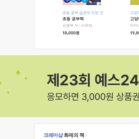
초등 공부 습관의 모든 것
고양
초등 공부력
고양
손병목 저
|
서유재
이미
18,000
원
19,8
크레마샵
화제의 책