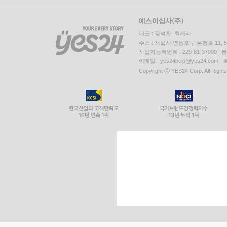
대표 : 김석환, 최세라
주소 : 서울시 영등포구 은행로 11,
사업자등록번호 : 229-81-37000 
이메일 : yes24help@yes24.c
Copyright ⓒ YES24 Corp. All Right