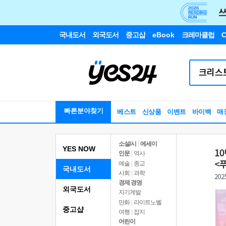
국내도서
외국도서
중고샵
eBook
크레마클럽
C
빠른분야찾기
베스트
신상품
이벤트
바이백
매
소설/시
|
에세이
YES NOW
인문
|
역사
예술
|
종교
국내도서
사회
|
과학
경제 경영
외국도서
자기계발
만화
|
라이트노벨
중고샵
여행
|
잡지
어린이