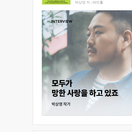
박상영 저
|
래빗홀