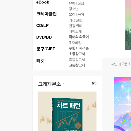
eBook
유아
|
전집
청소년
크레마클럽
요리
|
육아
가정 살림
CD/LP
건강 취미
대학교재
DVD/BD
국어와 외국어
IT 모바일
수험서 자격증
문구/GIFT
초등참고서
중등참고서
티켓
나민애 7문 
고등참고서
그래제본소
5
/5