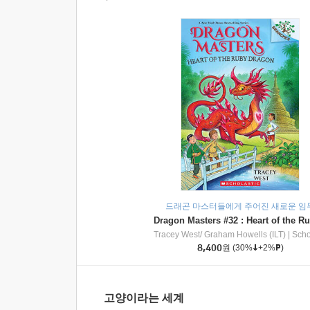
드래곤 마스터들에게 주어진 새로운 임
Tracey West/ Graham Howells (ILT)
|
Scholasti
8,400
원
(30%
+2%
)
고양이라는 세계