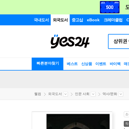
국내도서
외국도서
중고샵
eBook
크레마클럽
C
빠른분야찾기
베스트
신상품
이벤트
바이백
매
웰컴
외국도서
인문 사회
역사/문화
소
직