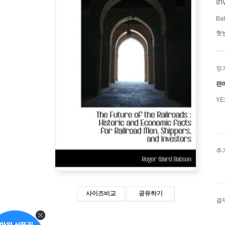
In
Ba
첫
정
판
Y
추
사이즈비교
공유하기
결