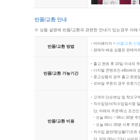
반품/교환 안내
※ 상품 설명에 반품/교환과 관련한 안내가 있는경우 아래 
마이페이지 >
반품/교환 신청
반품/교환 방법
판매자 배송 상품은 판매자와
출고 완료 후 10일 이내의 
디지털 콘텐츠인 eBook의 
반품/교환 가능기간
중고상품의 경우 출고 완료일
모바일 쿠폰의 경우 유효기간(
고객의 단순변심 및 착오구
직수입양서/직수입일서중 일
단, 아래의 주문/취소 조건인
오늘 00시 ~ 06시 30분 
반품/교환 비용
오늘 06시 30분 이후 주문
직수입 음반/영상물/기프트 
단, 당일 00시~13시 사이