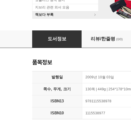
넷플리스 원작 원서
지브리 관련 외서 모음
책보다 부록
The Future of the Railroads
도서정보
리뷰/한줄평
(0/0)
품목정보
발행일
2009년 10월 03일
쪽수, 무게, 크기
130쪽 | 449g | 254*178*10
ISBN13
9781115538978
ISBN10
1115538977