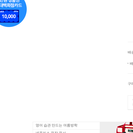
배
배
구
영어 습관 만드는 여름방학