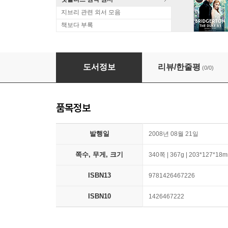
지브리 관련 외서 모음
책보다 부록
Analekta Hella"nika Ha"ssona
도서정보
리뷰/한줄평
(0/0)
품목정보
발행일
2008년 08월 21일
쪽수, 무게, 크기
340쪽 | 367g | 203*127*18
ISBN13
9781426467226
ISBN10
1426467222