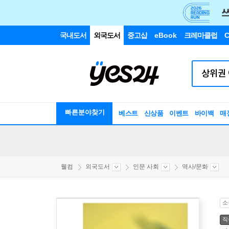
국내도서
외국도서
중고샵
eBook
크레마클럽
C
빠른분야찾기
베스트
신상품
이벤트
바이백
매
웰컴
외국도서
인문 사회
역사/문화
소
직