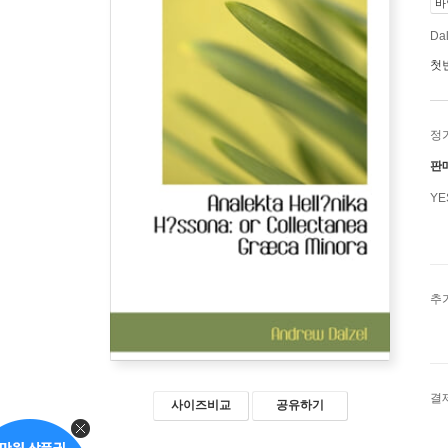
바
Da
첫
정
판
Y
추
결
사이즈비교
공유하기