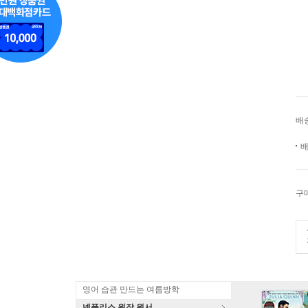
배
배
구
영어 습관 만드는 여름방학
넷플리스 원작 원서