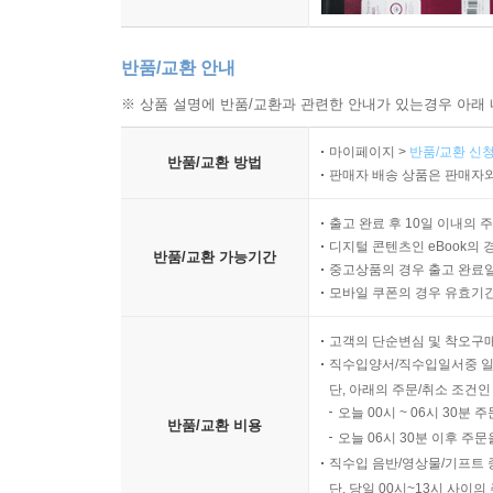
반품/교환 안내
※ 상품 설명에 반품/교환과 관련한 안내가 있는경우 아래 
마이페이지 >
반품/교환 신청
반품/교환 방법
판매자 배송 상품은 판매자와
출고 완료 후 10일 이내의 
디지털 콘텐츠인 eBook의 
반품/교환 가능기간
중고상품의 경우 출고 완료일
모바일 쿠폰의 경우 유효기간(
고객의 단순변심 및 착오구
직수입양서/직수입일서중 일
단, 아래의 주문/취소 조건인
오늘 00시 ~ 06시 30분 
반품/교환 비용
오늘 06시 30분 이후 주문
직수입 음반/영상물/기프트 
단, 당일 00시~13시 사이