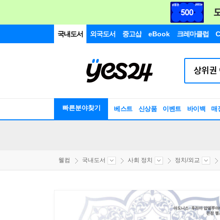
국내도서
외국도서
중고샵
eBook
크레마클럽
C
빠른분야찾기
베스트
신상품
이벤트
바이백
매
웰컴
국내도서
사회 정치
정치/외교