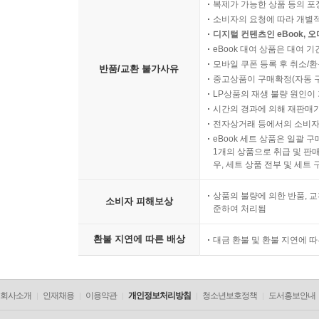
복제가 가능한 상품 등의 포장을 
소비자의 요청에 따라 개별
디지털 컨텐츠인 eBook, 
eBook 대여 상품은 대여 기
모바일 쿠폰 등록 후 취소/환
반품/교환 불가사유
중고상품이 구매확정(자동 
LP상품의 재생 불량 원인이 기
시간의 경과에 의해 재판매가
전자상거래 등에서의 소비자
eBook 세트 상품은 일괄 
1개의 상품으로 취급 및 판매
우, 세트 상품 전부 및 세트
상품의 불량에 의한 반품, 교
소비자 피해보상
준하여 처리됨
환불 지연에 따른 배상
대금 환불 및 환불 지연에 
회사소개
인재채용
이용약관
개인정보처리방침
청소년보호정책
도서홍보안내