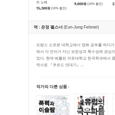
의 노래
9,000
원
(10% 할인)
2
15,300
원
(10% 할인)
역 :
은정 펠스너
(Eun-Jung Felsner)
프랑스 소르본 대학교에서 영화 공부를 하다가 독
에서 각 언어가 지닌 보편성과 특수성에 관심이
었다. 현재 베를린 자유대학교 한국학과에서 종
역서로 『쿠르드 연대기』...
작가의 다른 상품