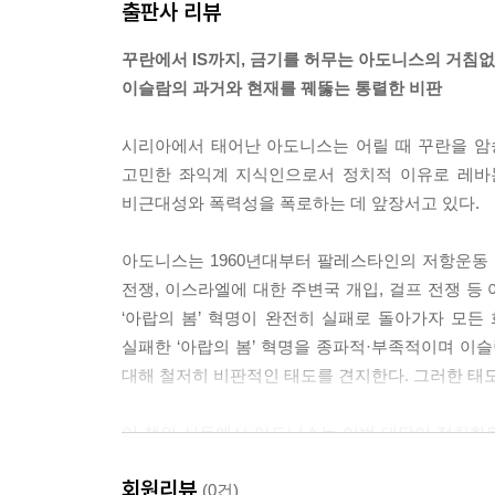
출판사 리뷰
서구와 아랍의 관계는 상당히 다중적이고 복잡합니다
꾸란에서 IS까지, 금기를 허무는 아도니스의 거침
관심이 없기 때문입니다. 서구는 아랍의 부유함과 전
이슬람의 과거와 현재를 꿰뚫는 통렬한 비판
습니다. --- pp.149~150
시리아에서 태어난 아도니스는 어릴 때 꾸란을 암
제가 예술이나 신화에 관심을 가지는 것은 이들이 
고민한 좌익계 지식인으로서 정치적 이유로 레바논
반대로 종교는 제가 이미 말했듯이 해답만을 제시합니다. 
비근대성와 폭력성을 폭로하는 데 앞장서고 있다.
제가 가장 중요하게 생각하는 문제는 어떻게 저의 언
아도니스는 1960년대부터 팔레스타인의 저항운동 
제가 처한 환경이며, 저의 공간입니다. 언어야말로 제가
전쟁, 이스라엘에 대한 주변국 개입, 걸프 전쟁 등 
‘아랍의 봄’ 혁명이 완전히 실패로 돌아가자 모
진정한 역사는 정복당한 자들의 역사입니다. 추방당
실패한 ‘아랍의 봄’ 혁명을 종파적·부족적이며 이
입니다. 이들이야말로 문화의 독특한 분위기를 형성하는 
대해 철저히 비판적인 태도를 견지한다. 그러한 태
현재의 상황이 상당히 혼란스러운 것은 사실입니다.
이 책의 서두에서 아도니스는 이번 대담이 정치화
고 생각합니다. 젊은 세대는 아마도 새로운 역사와 
정치화된 이슬람은 종교를 권력을 위한 투쟁 수단
니다.
회원리뷰
것이다. 여성성에 대한 억압, 복종을 거부하는 자들
(0건)