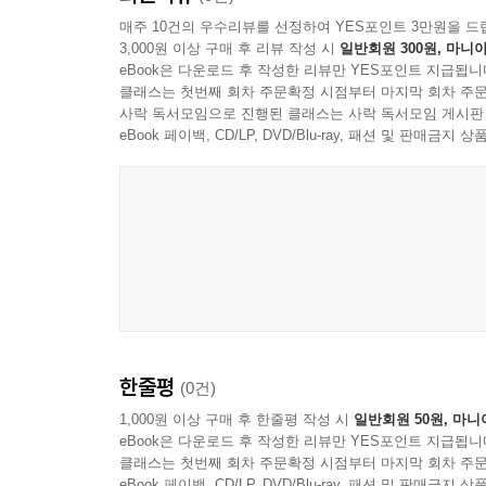
널리 알려지지 않았지만 종교적 속박과 싸우며 진보를
--- p.202
매주 10건의 우수리뷰를 선정하여 YES포인트 3만원을 드
3,000원 이상 구매 후 리뷰 작성 시
일반회원 300원, 마니아
필요하다고 강조하기도 한다.
eBook은 다운로드 후 작성한 리뷰만 YES포인트 지급됩니
클래스는 첫번째 회차 주문확정 시점부터 마지막 회차 주문
절망 속에서도 놓칠 수 없는 아랍 사회 변혁의 실마
사락 독서모임으로 진행된 클래스는 사락 독서모임 게시판
이 책에서 아도니스는 신 또한 사탄과 대화했다는 
eBook 페이백, CD/LP, DVD/Blu-ray, 패션 및 판매금
스스로의 생각을 표현하도록 허락한 반면, 오늘날
이슬람에 대한 절망적인 인식 속에서도 그는 아랍
세계를 창조할 수 있을 것이라는 희망을 놓지 않는다
운동이 시작되었다는 사실을 언급한다. 이슬람에 
변혁을 일으킬 사람들은 항상 있을 것이고 말한
결별로써만 가능하다고 주장하며, 진정 비판적 태
아랍 사회 변혁을 향한 신호탄이 될 것인지 지켜볼 
한줄평
(0건)
1,000원 이상 구매 후 한줄평 작성 시
일반회원 50원, 마니
eBook은 다운로드 후 작성한 리뷰만 YES포인트 지급됩니
클래스는 첫번째 회차 주문확정 시점부터 마지막 회차 주문
eBook 페이백, CD/LP, DVD/Blu-ray, 패션 및 판매금