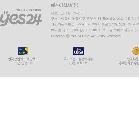
대표 : 김석환, 최세라
주소 : 서울시 영등포구 은행로 11, 5층~6층(여의도동,일신
사업자등록번호 : 229-81-37000 통신판매업신고 : 제 200
이메일 : yes24help@yes24.com 호스팅 서비스사업자 :
Copyright ⓒ YES24 Corp. All Rights Reserved.