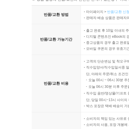
마이페이지 >
반품/교환 신청
반품/교환 방법
판매자 배송 상품은 판매자와
출고 완료 후 10일 이내의 
디지털 콘텐츠인 eBook의 
반품/교환 가능기간
중고상품의 경우 출고 완료일
모바일 쿠폰의 경우 유효기간(
고객의 단순변심 및 착오구
직수입양서/직수입일서중 일
단, 아래의 주문/취소 조건인
오늘 00시 ~ 06시 30분 
반품/교환 비용
오늘 06시 30분 이후 주문
직수입 음반/영상물/기프트 
단, 당일 00시~13시 사이
박스 포장은 택배 배송이 가
소비자의 책임 있는 사유로 
소비자의 사용, 포장 개봉에 