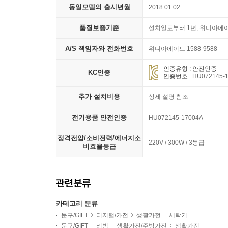
동일모델의 출시년월
2018.01.02
품질보증기준
설치일로부터 1년, 위니아에
A/S 책임자와 전화번호
위니아에이드 1588-9588
인증유형 : 안전인증
KC인증
인증번호 :
HU072145-
추가 설치비용
상세 설명 참조
전기용품 안전인증
HU072145-17004A
정격전압/소비전력/에너지소
220V / 300W / 3등급
비효율등급
관련분류
카테고리 분류
문구/GIFT
디지털/가전
생활가전
세탁기
문구/GIFT
리빙
생활가전/주방가전
생활가전