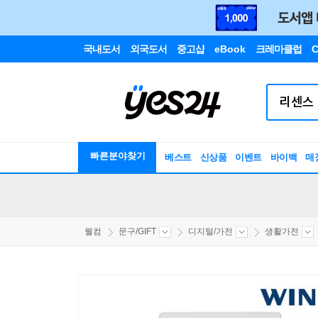
국내도서
외국도서
중고샵
eBook
크레마클럽
C
빠른분야찾기
베스트
신상품
이벤트
바이백
매
웰컴
문구/GIFT
디지털/가전
생활가전