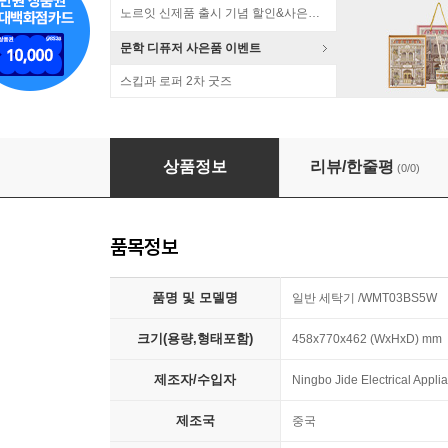
노르잇 신제품 출시 기념 할인&사은품 증정!
문학 디퓨저 사은품 이벤트
스킵과 로퍼 2차 굿즈
인증 위니아딤채 미니크린세탁기 WMT03BS5W 3
상품정보
리뷰/한줄평
(0/0)
품목정보
품명 및 모델명
일반 세탁기 /WMT03BS5W
크기(용량,형태포함)
458x770x462 (WxHxD) mm
제조자/수입자
Ningbo Jide Electrical A
제조국
중국