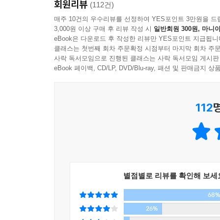
회원리뷰
양희은 데뷔 51주년 현재진행형 에세이
(112건)
아이유, 이적, 김나영 추천!
매주 10건의 우수리뷰를 선정하여 YES포인트 3만원을 드
3,000원 이상 구매 후 리뷰 작성 시
일반회원 300원, 마니아
eBook은 다운로드 후 작성한 리뷰만 YES포인트 지급됩니
데뷔 51년 차에도 한 그루 느티나무처럼 늘 같은
클래스는 첫번째 회차 주문확정 시점부터 마지막 회차 주문
그래》가 출간되었다. 지나온 삶과 노래, 일상의 소
사락 독서모임으로 진행된 클래스는 사락 독서모임 게시판
“그러라 그래”, “그럴 수 있어” 어떤 근심도 툭 
eBook 페이백, CD/LP, DVD/Blu-ray, 패션 및 판매금
응원’이 담겨 있다. 좋아하는 걸 하고, 좋아하는 
112
난 그저 나이고 싶다
‘노래와 삶이 다르지 않았던 사람’ 양희은의 이야기
‘꾸밈없이, 있는 그대로, 살아온 만큼’ 책에서 자주
“노래와 삶이 다르지 않았던 사람”이 되기를 바라고
별점별로 리뷰를 확인해 보세
사람. 많은 이들에게 위안을 준 “그러라 그래”라는
68
‘내 마음’, ‘내가 좋아하는 것’에 귀 기울이는 양희
26%