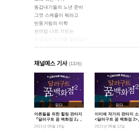
동갑내기들의 노년 준비
그깟 스케줄이 뭐라고
빈둥거림의 미학
쉰여덟 나의 기도는
외로움이 치매를 불렀을까
죽기 전에 필요한 용기
어떤 장례식
채널예스 기사
(13개)
2 사실 노래에 목숨을 걸진 않았다
느티나무 같은 위로
〈아침 이슬〉과 김민기
‘이루어질 수 없는 사랑’은 없다
킹박과의 질긴 인연
읽다
읽다
청춘은 가도 노래는 남아
어른들을 위한 힐링 판타지
이미예 작가의 판타지 
『달러구트 꿈 백화점 2』,
<달러구트 꿈 백화점 2>,
“넌 노래가 전부는 아니더라”
3주 연속 1위
주 연속 1위
2021년 08월 19일
2021년 08월 12일
양희은이 무대에서 운 까닭
변화에 적응하는 ‘뜻밖의 만남’ 프로젝트