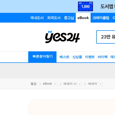
국내도서
외국도서
중고샵
eBook
크레마클럽
C
빠른분야찾기
베스트
신상품
이벤트
바이백
매
웰컴
eBook
에세이 시
에세이