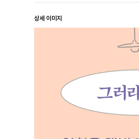
담백한 찌개 같은 노래
상세 이미지
3 어떻게 인생이 쉽기만 할까
가을빛의 굴절을 보며
신부님의 이자 놀이
서른이 되고 싶었다
감춰진 상처 하나씩은 다 갖고 있는
국화꽃을 산다는 것은
더는 서러워하지 않겠다
응급실에서 만난 사람들
마지막 계란빵 고객
사연을 읽는 이유
스물일곱에 멈춘 내 나이
파도 앞에 서 있다면
과거의 나에게
4 좋아하는 걸 하고, 좋아하는 사람을 두고