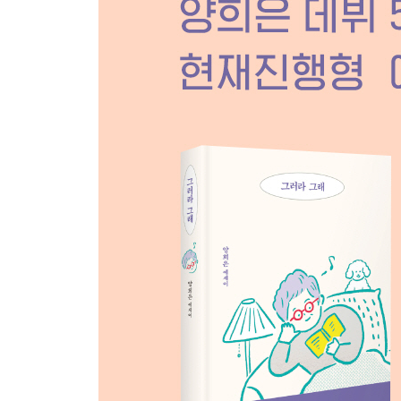
축복 같은 한낮
그때의 새벽 대중탕
집밥의 정체
냉면 같은 사람
쌜리를 처음 만난 날
어디든 떠나고 싶은 본능
최고의 산책 코스
20년 만에 다시 만난 미미와 보보
상큼한 내 짝꿍
5 나답게 살면 그만이지
여자라고 주례 서지 말라는 법 있나
나만의 이별식
시간이 안 난다는 말
어느 아픈 날에
일하는 나, 일 바깥의 나
어쨌건 나는 살아 있다