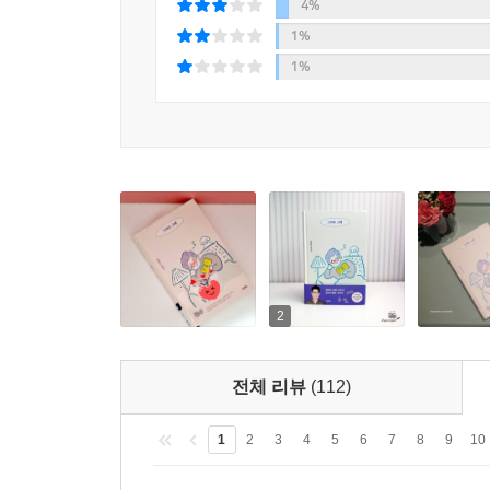
“나와 다른 시선이나 기준에 대해서도 ‘그래, 그럴 수
4%
‘틀리다’고 말할 수 없다는 걸 알았다. 같은 노
1%
흘러가는 대로 살기로 했다.” _〈흔들리는 나이는 지
1%
인생이 쉽지 않은
‘어린 희은이’들에게 보내는 애틋한 응원
늘 여유만만하고 단단해 보이는 양희은에게도 “어
있었다. 집안의 빚을 갚기 위해 무대에 섰으나 자신
석 달 시한부 판정을 받은 서른 살까지, “모진 
돌아본다.
2
힘든 시기를 견디는 사람의 어깨에 얹힌 무게를 알
전체 리뷰
(112)
보내고 차마 어떤 말도 건넬 수 없을 때는 음악
그만큼의 위로”가 되기를 간절히 바란다.
1
2
3
4
5
6
7
8
9
10
“너무 힘든데 어떻게 살아야 할까요?” 먼저 인생을