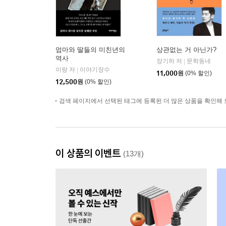
엄마와 딸들의 미친년의
상관없는 거 아닌가?
역사
장기하 저
문학동네
|
이랑 저
이야기장수
|
11,000
원
(0% 할인)
12,500
원
(0% 할인)
검색 페이지에서 선택된 태그에 등록된 더 많은 상품을 확인해 
이 상품의 이벤트
(13개)