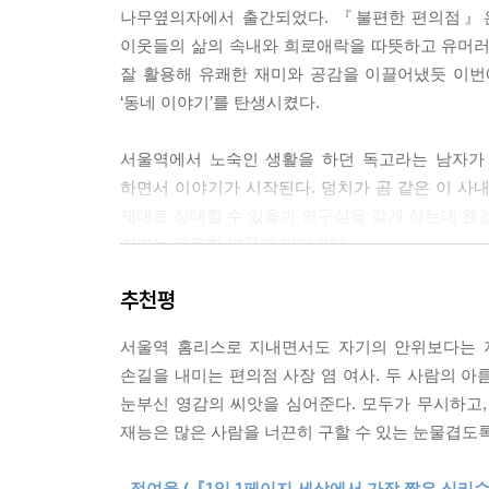
나무옆의자에서 출간되었다. 『불편한 편의점』은
“몰라요? 담배 피운 기억이 없어요?”
이웃들의 삶의 속내와 희로애락을 따뜻하고 유머
“피웠는지 안 피웠는지…… 모른다니까요.”
잘 활용해 유쾌한 재미와 공감을 이끌어냈듯 이번
“기억상실증인 거예요?”
‘동네 이야기’를 탄생시켰다.
“술 때문에…… 머리가…… 갔어요.”
“그럼 과거 언제까지 기억해요?”
서울역에서 노숙인 생활을 하던 독고라는 남자가 
“모, 몰라요.”
하면서 이야기가 시작된다. 덩치가 곰 같은 이 사
아오, 씨……. 시현은 대화를 자제하기로 한 아까
제대로 상대할 수 있을까 의구심을 갖게 하는데 웬걸
않을 수 없었다.
지키는 든든한 일꾼이 되어간다.
--- pp.70~71
추천평
현실감 넘치는 캐릭터와 그들 간의 상호작용을 
말없이 삼각김밥을 내려다보는 선숙의 귀에 독고 
사연을 지닌 인물들이 차례로 등장해 서로 티격태
“근데 김밥만 주면…… 안 돼요. 편지…… 같이 줘요.
서울역 홈리스로 지내면서도 자기의 안위보다는 지
본능이 발동하는 편의점 사장 염 여사를 필두로 20대
선숙이 고개를 들어 독고 씨를 바라보았다. 독고 
손길을 내미는 편의점 사장 염 여사. 두 사람의 
참치김밥, 참이슬) 세트로 혼술을 하며 하루의 스
다.
눈부신 영감의 씨앗을 심어준다. 모두가 무시하고,
인경, 호시탐탐 편의점을 팔아치울 기회를 엿보는 염
“아들한테…… 그동안 못 들어줬다고, 이제 들어줄
재능은 많은 사람을 너끈히 구할 수 있는 눈물겹도
녹록지 않은 인생의 무게와 현실적 문제를 안고 있
선숙은 독고 씨가 건넨 삼각김밥을 다시 내려다보며 
반전, 이해와 공감은 자주 폭소를 자아내고 어느
“내가 사는 거예요. 어서…… 찍어요.”
- 정여울 (『1일 1페이지 세상에서 가장 짧은 심리수업