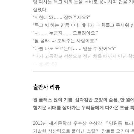
염 여사는 독고 씨의 눈을 똑바로 응시하며 답을 기
살폈다.
“저한테 왜…… 잘해주세요?”
“독고 씨 하는 만큼이야. 게다가 나 힘들고 무서워 
“나…… 누군지…… 모르잖아요.”
“뭘 몰라. 나 도와주는 사람이죠.”
“나를 나도 모르는데…… 믿을 수 있어요?”
“내가 고등학교 선생으로 정년 채울 때까지 만난 학생
--- pp.49~50
“그런데 담배 어떻게 그렇게 쉽게 찾았어요?”
출판사 리뷰
“가, 간밤에 담배 손님 많아서…… 후딱 외웠어요. 에
에쎄 수 0.5, 에쎄 수 0.1, 에쎄 골든 리프, 에쎄 골
원 플러스 원의 기쁨, 삼각김밥 모양의 슬픔, 만 원에
독고 씨가 마치 구구단 외우듯 담배 종류를 줄줄 내
힘겨운 시대를 살아가는 우리들에게 다가온 조금 
“됐고요, 그걸 하루에 다 외웠다고요?”
“……밤새 할 일도 없고…… 잠도 오고 해서…….”
2013년 세계문학상 우수상 수상작 『망원동 브
“혹시 애연가였어요?”
기발한 상상력으로 풀어낸 스릴러 장르를 오가며 
“모, 몰라요.”