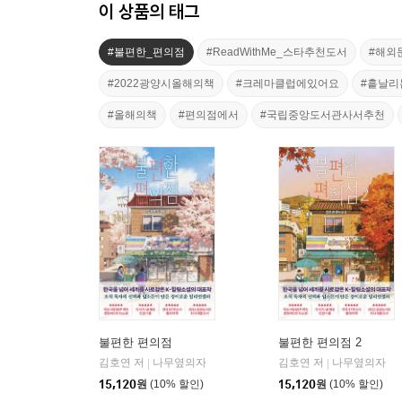
이 상품의 태그
#불편한_편의점
#ReadWithMe_스타추천도서
#해외
#2022광양시올해의책
#크레마클럽에있어요
#흩날리
#올해의책
#편의점에서
#국립중앙도서관사서추천
불편한 편의점
불편한 편의점 2
김호연 저
나무옆의자
김호연 저
나무옆의자
|
|
15,120
원
(10% 할인)
15,120
원
(10% 할인)