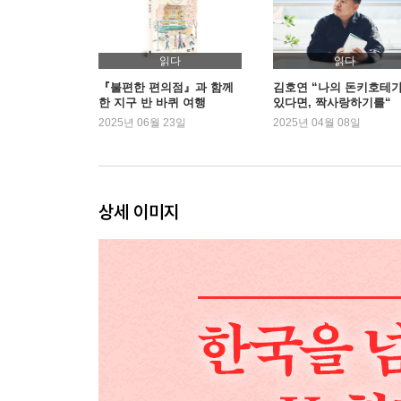
읽다
읽다
『불편한 편의점』과 함께
김호연 “나의 돈키호테
한 지구 반 바퀴 여행
있다면, 짝사랑하기를“
2025년 06월 23일
2025년 04월 08일
상세 이미지