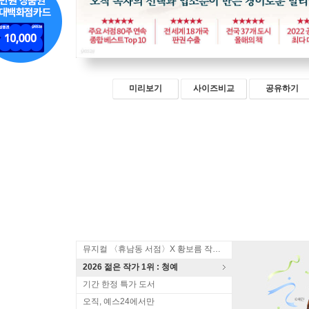
미리보기
사이즈비교
공유하기
뮤지컬 〈휴남동 서점〉X 황보름 작가 북토크
2026 젊은 작가 1위 : 청예
기간 한정 특가 도서
오직, 예스24에서만