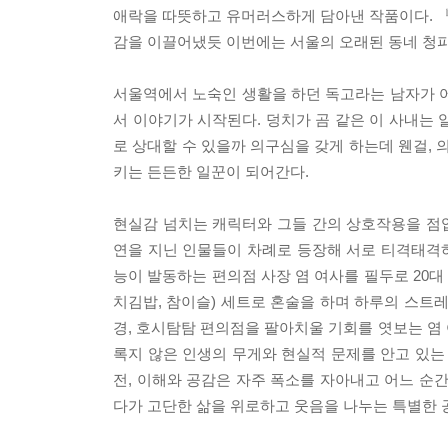
애락을 따뜻하고 유머러스하게 담아낸 작품이다. 
감을 이끌어냈듯 이번에는 서울의 오래된 동네 청파
서울역에서 노숙인 생활을 하던 독고라는 남자가 어
서 이야기가 시작된다. 덩치가 곰 같은 이 사내는
로 상대할 수 있을까 의구심을 갖게 하는데 웬걸,
키는 든든한 일꾼이 되어간다.
현실감 넘치는 캐릭터와 그들 간의 상호작용을 점
연을 지닌 인물들이 차례로 등장해 서로 티격태격
능이 발동하는 편의점 사장 염 여사를 필두로 20대 
치김밥, 참이슬) 세트로 혼술을 하며 하루의 스트
경, 호시탐탐 편의점을 팔아치울 기회를 엿보는 염 
록지 않은 인생의 무게와 현실적 문제를 안고 있는
전, 이해와 공감은 자주 폭소를 자아내고 어느 순
다가 고단한 삶을 위로하고 웃음을 나누는 특별한 