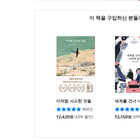
이 책을 구입하신 분
이처럼 사소한 것들
세계를 건너 
804건
12,420
원
(10% 할인)
12,150
원
(10