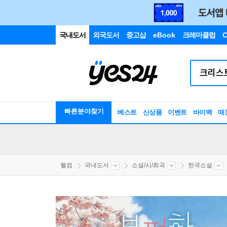
국내도서
외국도서
중고샵
eBook
크레마클럽
C
빠른분야찾기
베스트
신상품
이벤트
바이백
매
웰컴
국내도서
소설/시/희곡
한국소설