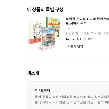
이 상품의 특별 구성
불편한 편의점 + 나의 돈키호테
를 찾아서 세트
3권
김호연 저
푸른숲
2025년 03월
|
|
47,520
원
(10% 할인)
카트에 넣기
책소개
MD 한마디
동네 골목의 작은 편의점을 배경으로 삶의 희로애락을
물과 저마다의 사연을 안고 편의점을 찾는 이들의 이야