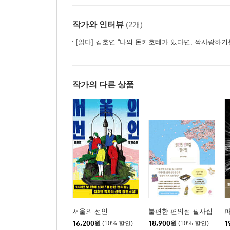
작가와 인터뷰
(2개)
[읽다]
김호연 “나의 돈키호테가 있다면, 짝사랑하기
작가의 다른 상품
서울의 선인
불편한 편의점 필사집
16,200
원
(10% 할인)
18,900
원
(10% 할인)
1