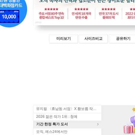
미리보기
사이즈비교
공유하기
뮤지컬 〈휴남동 서점〉X 황보름 작가 북토크
2026 젊은 작가 1위 : 청예
기간 한정 특가 도서
오직, 예스24에서만