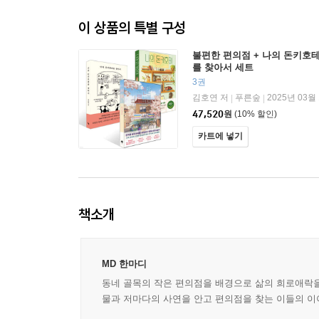
이 상품의 특별 구성
불편한 편의점 + 나의 돈키호테
를 찾아서 세트
3권
김호연 저
푸른숲
2025년 03월
|
|
47,520
원
(10% 할인)
카트에 넣기
책소개
MD 한마디
동네 골목의 작은 편의점을 배경으로 삶의 희로애락을
물과 저마다의 사연을 안고 편의점을 찾는 이들의 이야