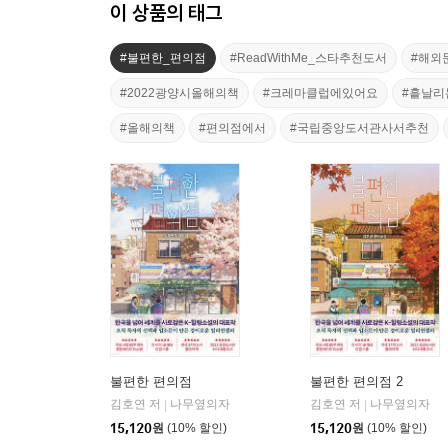
이 상품의 태그
#불편한_편의점
#ReadWithMe_스타추천도서
#해외
#2022광양시올해의책
#크레마클럽에있어요
#흩날리
#올해의책
#편의점에서
#국립중앙도서관사서추천
불편한 편의점
불편한 편의점 2
김호연 저
나무옆의자
김호연 저
나무옆의자
|
|
15,120
원
(10% 할인)
15,120
원
(10% 할인)