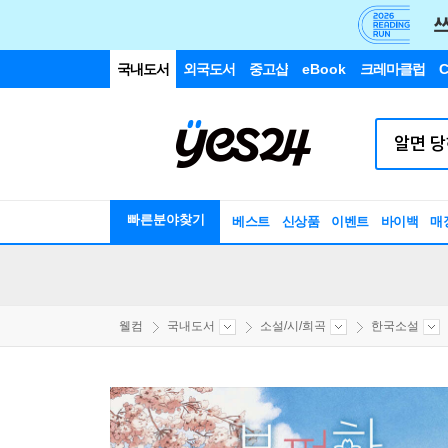
국내도서
외국도서
중고샵
eBook
크레마클럽
C
빠른분야찾기
베스트
신상품
이벤트
바이백
매
웰컴
국내도서
소설/시/희곡
한국소설