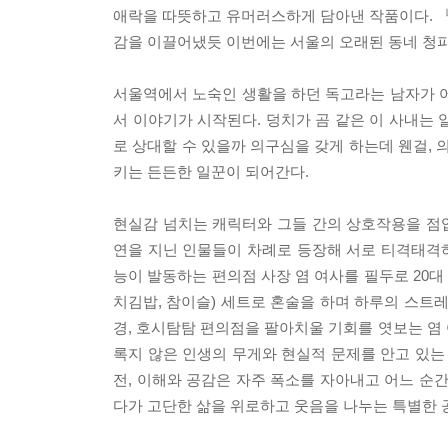
애락을 따뜻하고 유머러스하게 담아낸 작품이다. 
감을 이끌어냈듯 이번에는 서울의 오래된 동네 청파
서울역에서 노숙인 생활을 하던 독고라는 남자가 어
서 이야기가 시작된다. 덩치가 곰 같은 이 사내는
로 상대할 수 있을까 의구심을 갖게 하는데 웬걸,
키는 든든한 일꾼이 되어간다.
현실감 넘치는 캐릭터와 그들 간의 상호작용을 점
연을 지닌 인물들이 차례로 등장해 서로 티격태격
능이 발동하는 편의점 사장 염 여사를 필두로 20대 
치김밥, 참이슬) 세트로 혼술을 하며 하루의 스트
경, 호시탐탐 편의점을 팔아치울 기회를 엿보는 염 
록지 않은 인생의 무게와 현실적 문제를 안고 있는
전, 이해와 공감은 자주 폭소를 자아내고 어느 순
다가 고단한 삶을 위로하고 웃음을 나누는 특별한 