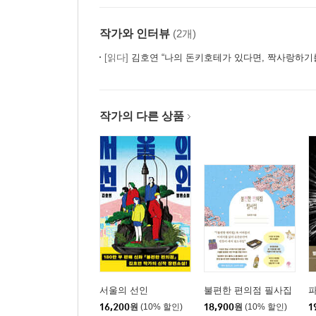
작가와 인터뷰
(2개)
[읽다]
김호연 “나의 돈키호테가 있다면, 짝사랑하기
작가의 다른 상품
서울의 선인
불편한 편의점 필사집
16,200
원
(10% 할인)
18,900
원
(10% 할인)
1