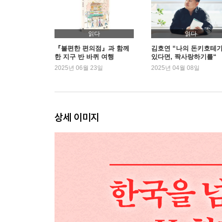
읽다
읽다
『불편한 편의점』과 함께
김호연 “나의 돈키호테
한 지구 반 바퀴 여행
있다면, 짝사랑하기를“
2025년 06월 23일
2025년 04월 08일
상세 이미지