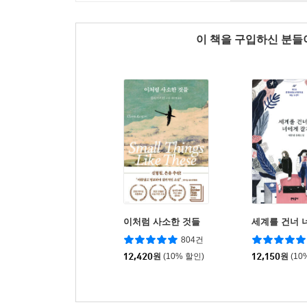
이 책을 구입하신 분
이처럼 사소한 것들
세계를 건너 
804건
12,420
원
(10% 할인)
12,150
원
(10