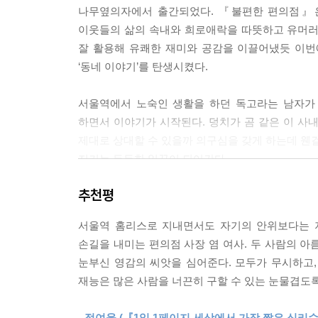
나무옆의자에서 출간되었다. 『불편한 편의점』은
“몰라요? 담배 피운 기억이 없어요?”
이웃들의 삶의 속내와 희로애락을 따뜻하고 유머
“피웠는지 안 피웠는지…… 모른다니까요.”
잘 활용해 유쾌한 재미와 공감을 이끌어냈듯 이번
“기억상실증인 거예요?”
‘동네 이야기’를 탄생시켰다.
“술 때문에…… 머리가…… 갔어요.”
“그럼 과거 언제까지 기억해요?”
서울역에서 노숙인 생활을 하던 독고라는 남자가 
“모, 몰라요.”
하면서 이야기가 시작된다. 덩치가 곰 같은 이 사
아오, 씨……. 시현은 대화를 자제하기로 한 아까
제대로 상대할 수 있을까 의구심을 갖게 하는데 웬걸
않을 수 없었다.
지키는 든든한 일꾼이 되어간다.
--- pp.70~71
추천평
현실감 넘치는 캐릭터와 그들 간의 상호작용을 
말없이 삼각김밥을 내려다보는 선숙의 귀에 독고 
사연을 지닌 인물들이 차례로 등장해 서로 티격태
“근데 김밥만 주면…… 안 돼요. 편지…… 같이 줘요.
서울역 홈리스로 지내면서도 자기의 안위보다는 지
본능이 발동하는 편의점 사장 염 여사를 필두로 20대
선숙이 고개를 들어 독고 씨를 바라보았다. 독고 
손길을 내미는 편의점 사장 염 여사. 두 사람의 
참치김밥, 참이슬) 세트로 혼술을 하며 하루의 스
다.
눈부신 영감의 씨앗을 심어준다. 모두가 무시하고,
인경, 호시탐탐 편의점을 팔아치울 기회를 엿보는 염
“아들한테…… 그동안 못 들어줬다고, 이제 들어줄
재능은 많은 사람을 너끈히 구할 수 있는 눈물겹도
녹록지 않은 인생의 무게와 현실적 문제를 안고 있
선숙은 독고 씨가 건넨 삼각김밥을 다시 내려다보며 
반전, 이해와 공감은 자주 폭소를 자아내고 어느
“내가 사는 거예요. 어서…… 찍어요.”
- 정여울 (『1일 1페이지 세상에서 가장 짧은 심리수업