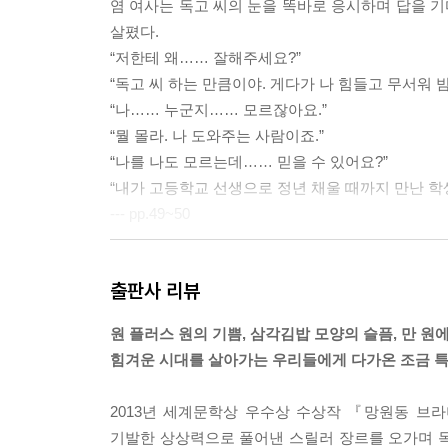
염 여사는 독고 씨의 눈을 똑바로 응시하며 답을 기
살폈다.
“저한테 왜…… 잘해주세요?”
“독고 씨 하는 만큼이야. 게다가 나 힘들고 무서워 
“나…… 누군지…… 모르잖아요.”
“뭘 몰라. 나 도와주는 사람이죠.”
“나를 나도 모르는데…… 믿을 수 있어요?”
“내가 고등학교 선생으로 정년 채울 때까지 만난 학생
--- pp.49~50
“그런데 담배 어떻게 그렇게 쉽게 찾았어요?”
출판사 리뷰
“가, 간밤에 담배 손님 많아서…… 후딱 외웠어요. 에
에쎄 수 0.5, 에쎄 수 0.1, 에쎄 골든 리프, 에쎄 골
원 플러스 원의 기쁨, 삼각김밥 모양의 슬픔, 만 원에
독고 씨가 마치 구구단 외우듯 담배 종류를 줄줄 내
힘겨운 시대를 살아가는 우리들에게 다가온 조금 
“됐고요, 그걸 하루에 다 외웠다고요?”
“……밤새 할 일도 없고…… 잠도 오고 해서…….”
2013년 세계문학상 우수상 수상작 『망원동 브
“혹시 애연가였어요?”
기발한 상상력으로 풀어낸 스릴러 장르를 오가며 
“모, 몰라요.”