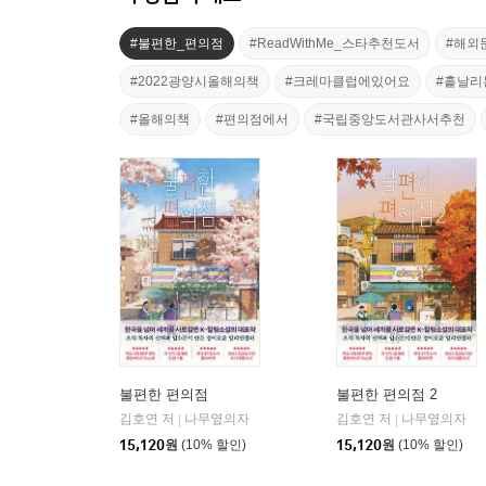
#불편한_편의점
#ReadWithMe_스타추천도서
#해외
#2022광양시올해의책
#크레마클럽에있어요
#흩날리
#올해의책
#편의점에서
#국립중앙도서관사서추천
불편한 편의점
불편한 편의점 2
김호연 저
나무옆의자
김호연 저
나무옆의자
|
|
15,120
원
(10% 할인)
15,120
원
(10% 할인)