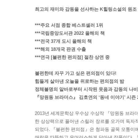
최고의 재미와 감동을 선사하는 K힐링소설의 원조
***주요 서점 종합 베스트셀러 1위
***국립중앙도서관 2022 올해의 책
***전국 37개 도시 올해의 책
***해외 18개국 판권 수출
***연극 [불편한 편의점] 절찬 상연 중
불편한데 자꾸 가고 싶은 편의점이 있다!
힘들게 살아낸 오늘을 위로하는 편의점의 밤
정체불명의 알바로부터 시작된 웃음과 감동의 나
『망원동 브라더스』 김호연의 ‘동네 이야기’ 시즌 
2013년 세계문학상 우수상 수상작 『망원동 브라
한 상상력으로 풀어낸 스릴러 장르를 오가며 독자적
되었다. 『불편한 편의점』은 청파동 골목 모퉁이에
애락을 따뜻하고 유머러스하게 담아낸 작품이다. 