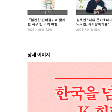
읽다
읽다
『불편한 편의점』과 함께
김호연 “나의 돈키호테
한 지구 반 바퀴 여행
있다면, 짝사랑하기를“
2025년 06월 23일
2025년 04월 08일
상세 이미지