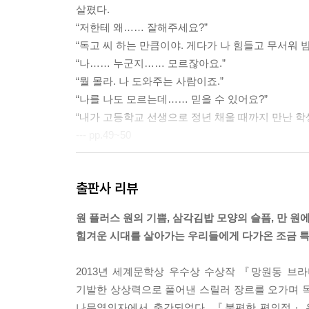
살폈다.
“저한테 왜…… 잘해주세요?”
“독고 씨 하는 만큼이야. 게다가 나 힘들고 무서워 
“나…… 누군지…… 모르잖아요.”
“뭘 몰라. 나 도와주는 사람이죠.”
“나를 나도 모르는데…… 믿을 수 있어요?”
“내가 고등학교 선생으로 정년 채울 때까지 만난 학생
--- pp.49~50
“그런데 담배 어떻게 그렇게 쉽게 찾았어요?”
출판사 리뷰
“가, 간밤에 담배 손님 많아서…… 후딱 외웠어요. 에
에쎄 수 0.5, 에쎄 수 0.1, 에쎄 골든 리프, 에쎄 골
원 플러스 원의 기쁨, 삼각김밥 모양의 슬픔, 만 원에
독고 씨가 마치 구구단 외우듯 담배 종류를 줄줄 내
힘겨운 시대를 살아가는 우리들에게 다가온 조금 
“됐고요, 그걸 하루에 다 외웠다고요?”
“……밤새 할 일도 없고…… 잠도 오고 해서…….”
2013년 세계문학상 우수상 수상작 『망원동 브
“혹시 애연가였어요?”
기발한 상상력으로 풀어낸 스릴러 장르를 오가며 
“모, 몰라요.”
나무옆의자에서 출간되었다. 『불편한 편의점』은