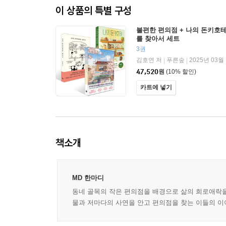
이 상품의 특별 구성
불편한 편의점 + 나의 돈키호테
를 찾아서 세트
3권
김호연 저
푸른숲
2025년 03월
|
|
47,520
원
(10% 할인)
카트에 넣기
책소개
MD 한마디
동네 골목의 작은 편의점을 배경으로 삶의 희로애락을
물과 저마다의 사연을 안고 편의점을 찾는 이들의 이야