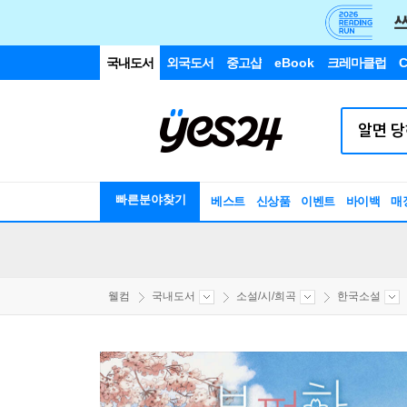
국내도서
외국도서
중고샵
eBook
크레마클럽
C
빠른분야찾기
베스트
신상품
이벤트
바이백
매
웰컴
국내도서
소설/시/희곡
한국소설