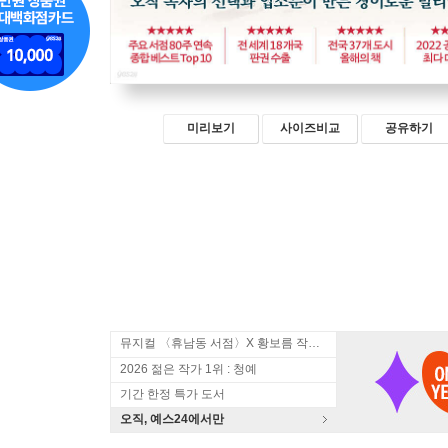
미리보기
사이즈비교
공유하기
뮤지컬 〈휴남동 서점〉X 황보름 작가 북토크
2026 젊은 작가 1위 : 청예
기간 한정 특가 도서
오직, 예스24에서만