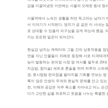
감을 이끌어냈듯 이번에는 서울의 오래된 동네 청파
서울역에서 노숙인 생활을 하던 독고라는 남자가 어
서 이야기가 시작된다. 덩치가 곰 같은 이 사내는
로 상대할 수 있을까 의구심을 갖게 하는데 웬걸,
키는 든든한 일꾼이 되어간다.
현실감 넘치는 캐릭터와 그들 간의 상호작용을 점
연을 지닌 인물들이 차례로 등장해 서로 티격태격
능이 발동하는 편의점 사장 염 여사를 필두로 20대 
치김밥, 참이슬) 세트로 혼술을 하며 하루의 스트
경, 호시탐탐 편의점을 팔아치울 기회를 엿보는 염 
록지 않은 인생의 무게와 현실적 문제를 안고 있는
전, 이해와 공감은 자주 폭소를 자아내고 어느 순
다가 고단한 삶을 위로하고 웃음을 나누는 특별한 