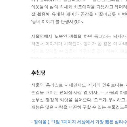
“몰라요? 담배 피운 기억이 없어요?”
이웃들의 삶의 속내와 희로애락을 따뜻하고 유머
“피웠는지 안 피웠는지…… 모른다니까요.”
잘 활용해 유쾌한 재미와 공감을 이끌어냈듯 이번
“기억상실증인 거예요?”
‘동네 이야기’를 탄생시켰다.
“술 때문에…… 머리가…… 갔어요.”
“그럼 과거 언제까지 기억해요?”
서울역에서 노숙인 생활을 하던 독고라는 남자가 
“모, 몰라요.”
하면서 이야기가 시작된다. 덩치가 곰 같은 이 사
아오, 씨……. 시현은 대화를 자제하기로 한 아까
제대로 상대할 수 있을까 의구심을 갖게 하는데 웬걸
않을 수 없었다.
지키는 든든한 일꾼이 되어간다.
--- pp.70~71
추천평
현실감 넘치는 캐릭터와 그들 간의 상호작용을 
말없이 삼각김밥을 내려다보는 선숙의 귀에 독고 
사연을 지닌 인물들이 차례로 등장해 서로 티격태
“근데 김밥만 주면…… 안 돼요. 편지…… 같이 줘요.
서울역 홈리스로 지내면서도 자기의 안위보다는 지
본능이 발동하는 편의점 사장 염 여사를 필두로 20대
선숙이 고개를 들어 독고 씨를 바라보았다. 독고 
손길을 내미는 편의점 사장 염 여사. 두 사람의 
참치김밥, 참이슬) 세트로 혼술을 하며 하루의 스
다.
눈부신 영감의 씨앗을 심어준다. 모두가 무시하고,
인경, 호시탐탐 편의점을 팔아치울 기회를 엿보는 염
“아들한테…… 그동안 못 들어줬다고, 이제 들어줄
재능은 많은 사람을 너끈히 구할 수 있는 눈물겹도
녹록지 않은 인생의 무게와 현실적 문제를 안고 있
선숙은 독고 씨가 건넨 삼각김밥을 다시 내려다보며 
반전, 이해와 공감은 자주 폭소를 자아내고 어느
“내가 사는 거예요. 어서…… 찍어요.”
- 정여울 (『1일 1페이지 세상에서 가장 짧은 심리수업
곳이었다가 고단한 삶을 위로하고 웃음을 나누는 특