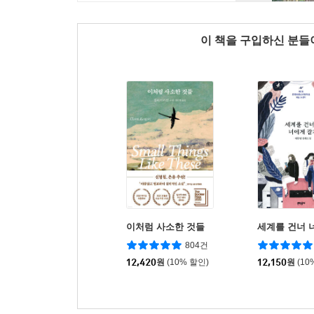
이 책을 구입하신 분
이처럼 사소한 것들
세계를 건너 
804건
12,420
원
(10% 할인)
12,150
원
(10