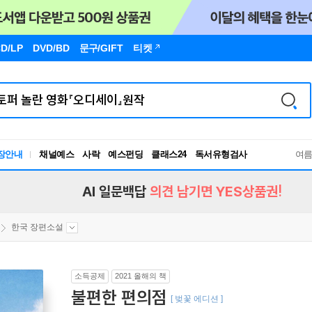
D/LP
DVD/BD
문구
/GIFT
티켓
장안내
채널예스
사락
예스펀딩
클래스24
독서유형검사
여
RBTI Lab
독서유형검사
AI 일문백답
의견 남기면 YES상품권!
한국 장편소설
소득공제
2021 올해의 책
불편한 편의점
[ 벚꽃 에디션 ]