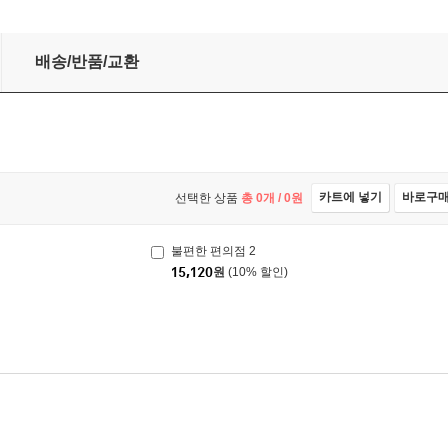
배송/반품/교환
카트에 넣기
바로구
선택한 상품
총
0
개 /
0
원
불편한 편의점 2
15,120
원
(10% 할인)