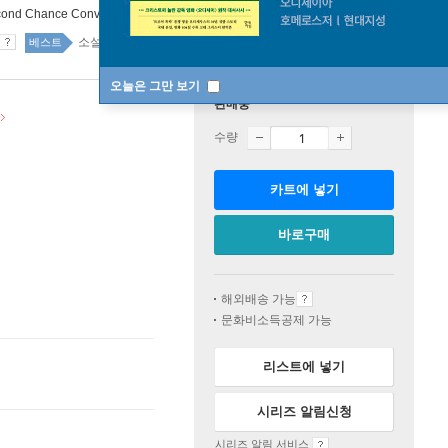
ond Chance Convenience Store
소설/시/희곡 94위
국내도서 1위 3주
베스트
오늘은 그만 보기
판매중
수량
카트에 넣기
바로구매
해외배송 가능
문화비소득공제 가능
리스트에 넣기
시리즈 알림신청
시리즈 알림 서비스