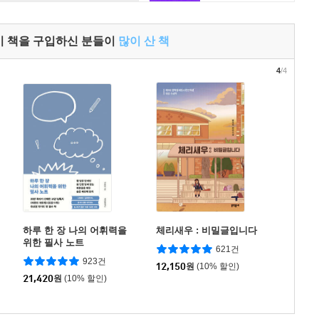
이 책을 구입하신 분들이
많이 산 책
4
/4
하루 한 장 나의 어휘력을
체리새우 : 비밀글입니다
위한 필사 노트
621건
923건
12,150
원
(10% 할인)
21,420
원
(10% 할인)