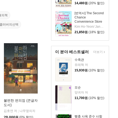
14,480
원
(20% 할인)
[번역서] The Second
해의책
Chance
Convenience Store
북클러버의선택
Kim Ho-Yeon/ Janet Hong (TRN)
21,850
원
(18% 할인)
이 분야 베스트셀러
더보기
수족관
유래혁 저
15,930
원
(10% 할인)
모순
양귀자 저
11,700
원
(10% 할인)
불편한 편의점 (큰글자
도서)
김호연 저
나무옆의자
|
빵충 사육 준수 사항
29,000
원
(0% 할인)