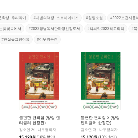
문학상_우리작가
#내별의책장_스트레이키즈
#힐링소설
#2022포천시올
는벚꽃속에서
#2022경남독서한마당선정도서
#책씨앗2022최고의책
#
#현실을그렸어요
#이웃의풍경
불편한 편의점 (양장 렌
불편한 편의점 2 (양장
티큘러 한정판)
렌티큘러 한정판)
김호연 저
나무옆의자
김호연 저
나무옆의자
|
|
15,120
원
(10% 할인)
15,120
원
(10% 할인)