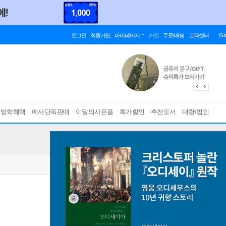
로그인
회원가입
마이페이지
카트
주문/배송
고객센터
Gl
름방학혜택
예사단독판매
이달의사은품
특가할인
추천도서
대량/법인