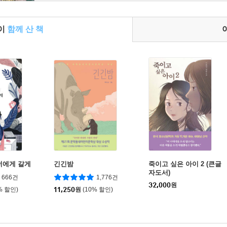
들이
함께 산 책
너에게 갈게
긴긴밤
죽이고 싶은 아이 2 (큰글
자도서)
666건
1,776건
32,000
원
% 할인)
11,250
원
(10% 할인)