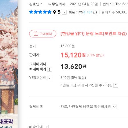
김호연
저
나무옆의자
2021년 04월 20일
번역서 :
The Sec
9.5
회원리뷰(
4,737
건)
판매지수 59,301
[한강을 읽다] 문장 노트(포인트 차감)
구매혜택
정가
16,800원
15,120
원
판매가
(10% 할인)
크레마머니
13,620
원
최대혜택가
YES포인트
840원 (5% 적립)
5만원이상 구매 시 2천원 추가적립
결제혜택
카드/간편결제 혜택을 확인하세요
배송안내