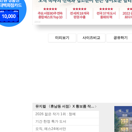
미리보기
사이즈비교
공유하기
뮤지컬 〈휴남동 서점〉X 황보름 작가 북토크
2026 젊은 작가 1위 : 청예
기간 한정 특가 도서
오직, 예스24에서만