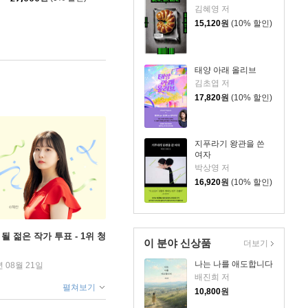
김혜영 저
15,120
원
(10% 할인)
태양 아래 올리브
김초엽 저
17,820
원
(10% 할인)
지푸라기 왕관을 쓴
여자
박상영 저
16,920
원
(10% 할인)
될 젊은 작가 투표 - 1위 청
이 분야 신상품
더보기
나는 나를 애도합니다
년 08월 21일
배진희 저
펼쳐보기
10,800
원