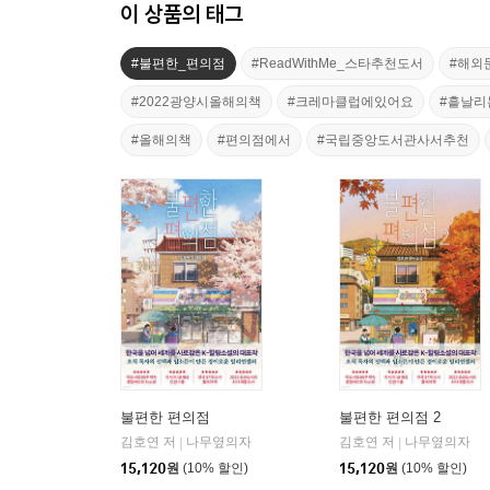
이 상품의 태그
#불편한_편의점
#ReadWithMe_스타추천도서
#해외
#2022광양시올해의책
#크레마클럽에있어요
#흩날리
#올해의책
#편의점에서
#국립중앙도서관사서추천
불편한 편의점
불편한 편의점 2
김호연 저
나무옆의자
김호연 저
나무옆의자
|
|
15,120
원
(10% 할인)
15,120
원
(10% 할인)