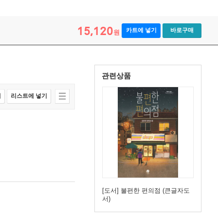
15,120
카트에 넣기
바로구매
원
관련상품
매
리스트에 넣기
[도서] 불편한 편의점 (큰글자도
서)