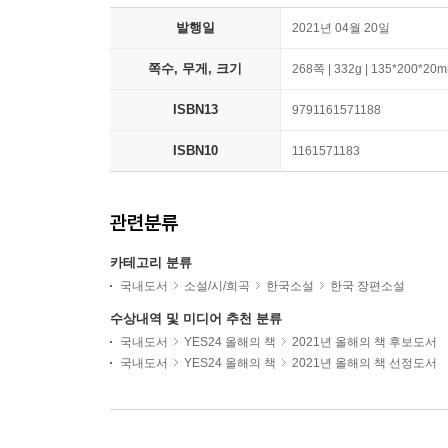
발행일
2021년 04월 20일
쪽수, 무게, 크기
268쪽 | 332g | 135*200*20
ISBN13
9791161571188
ISBN10
1161571183
관련분류
카테고리 분류
국내도서
소설/시/희곡
한국소설
한국 장편소설
수상내역 및 미디어 추천 분류
국내도서
YES24 올해의 책
2021년 올해의 책 후보도서
국내도서
YES24 올해의 책
2021년 올해의 책 선정도서