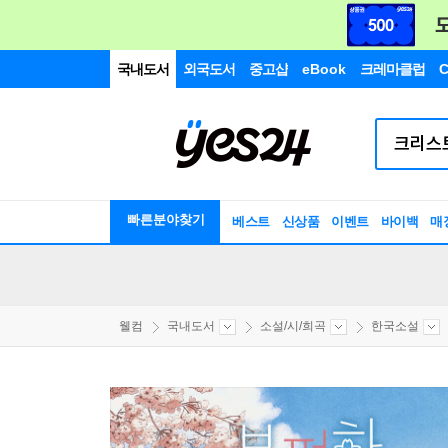
국내도서
외국도서
중고샵
eBook
크레마클럽
C
빠른분야찾기
베스트
신상품
이벤트
바이백
매
웰컴
국내도서
소설/시/희곡
한국소설